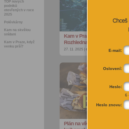
TOP nových
podniků
otevřených v roce
2025
Chceš 
Polévkárny
Kam na skvělou
snídani
Kam v Praze zadarmo & kdyko
Rozhledna, zookoutek, galeri
Kam v Praze, když
venku prší?
27. 11. 2025 |
doporučujeme
| redakce@c
E-mail:
Oslovení:
Heslo:
6 
Heslo znovu:
Plán na víkend: Pro otrlé divá