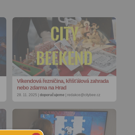
Víkendová řezničina, křišťálová zahrada
nebo zdarma na Hrad
28. 11. 2025 |
doporučujeme
| redakce@citybee.cz