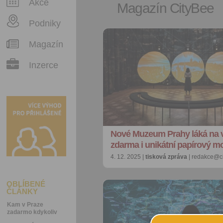
Akce
Magazín CityBee
Podniky
Magazín
Inzerce
Nové Muzeum Prahy láká na 
zdarma i unikátní papírový m
4. 12. 2025 |
tisková zpráva
| redakce@ci
OBLÍBENÉ
ČLÁNKY
Kam v Praze
zadarmo kdykoliv