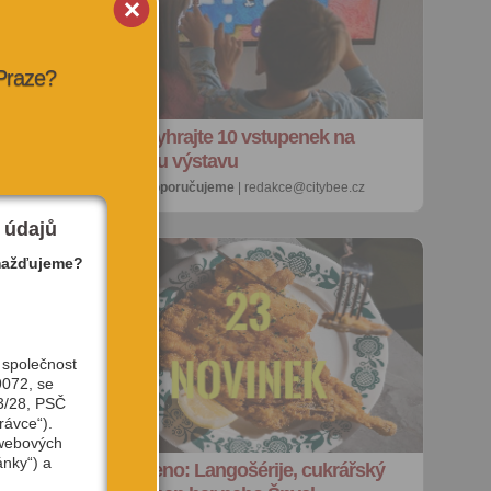
 Praze?
SOUTĚŽ: Vyhrajte 10 vstupenek na
pohádkovou výstavu
23. 11. 2025 |
doporučujeme
| redakce@citybee.cz
 údajů
mažďujeme?
 společnost
9072, se
3/28, PSČ
rávce“).
 webových
ánky“) a
Nově otevřeno: Langošérije, cukrářský