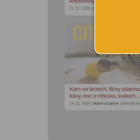
knihomoly, foodies i kosmon
21. 11. 2025 |
doporučujeme
| redakce@c
Kam na brunch, filmy zdarma, 
kávy, noc v cirkusu, svatom
14. 11. 2025 |
doporučujeme
| petra@cit