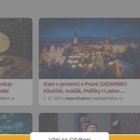
vstup
Kam v prosinci v Praze ZADARMO:
odel
Kluziště, svařák, Pelíšky i Ladov…
tybee.cz
1. 12. 2025 |
doporučujeme
| petra@citybee.cz
Vítej na CityBee!