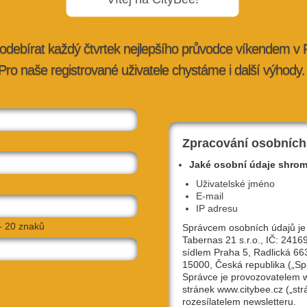
odebírat každý čtvrtek nejlepšího průvodce víkendem v
Pro naše registrované uživatele chystáme i další výhody.
li:
Nahlédněte do divadelních útrob s
e i bu…
komedií Smrt mu sluší ve Švando…
itybee.cz
25. 11. 2025 |
advertorial
| redakce@citybee.cz
Zpracování osobních
Jaké osobní údaje shro
Uživatelské jméno
E-mail
IP adresu
- 20 znaků
Správcem osobních údajů je
Tabernas 21 s.r.o., IČ: 2416
sídlem Praha 5, Radlická 66
15000, Česká republika („Sp
Správce je provozovatelem
stránek www.citybee.cz („str
ky,
Levandulové údolí otevřelo největší
rozesílatelem newsletteru.