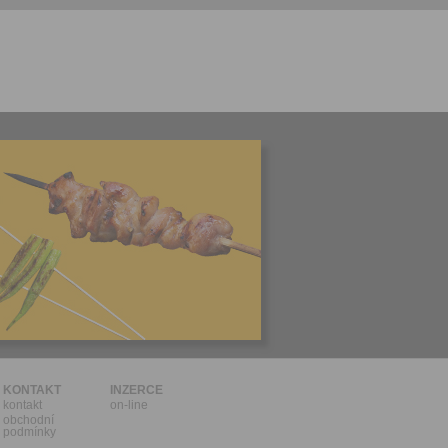
l.
stávat
te souhlas
ných
zesílání
h sdělení
ngových
e v Praze.
ti let, nebo
u se
 pro tento
hoto
te starší 16
hoto
e, že jste
KONTAKT
INZERCE
kontakt
on-line
lasíte s
obchodní
podmínky