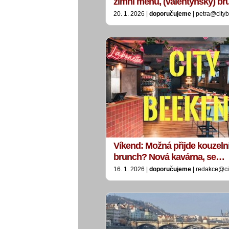
zimní menu, (valentýnský) b
20. 1. 2026 |
doporučujeme
| petra@city
Víkend: Možná přijde kouzeln
brunch? Nová kavárna, se…
16. 1. 2026 |
doporučujeme
| redakce@ci