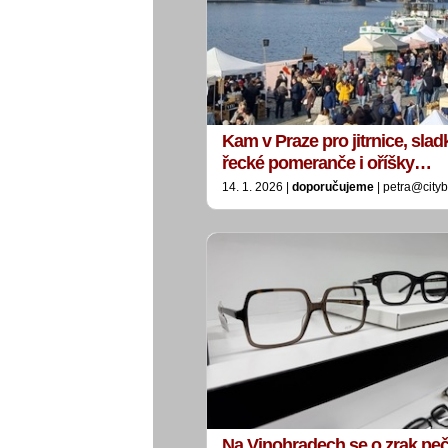
Kam v Praze pro jitrnice, sla
řecké pomeranče i oříšky…
14. 1. 2026 |
doporučujeme
| petra@city
Na Vinohradech se o zrak peč