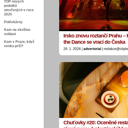
TOP nových
podniků
otevřených v roce
2025
Polévkárny
Kam na skvělou
snídani
Irsko znovu roztančí Prahu –
the Dance se vrací do Česka
Kam v Praze, když
venku prší?
26. 1. 2026 |
advertorial
| redakce@cityb
Chuťovky #20: Oceněné resta