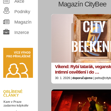
Akce
Magazín CityBee
Podniky
Magazín
Inzerce
Víkend: Rybí tatarák, vegansk
Intimní osvětlení i do …
30. 1. 2026 |
doporučujeme
| petra@city
OBLÍBENÉ
ČLÁNKY
Kam v Praze
zadarmo kdykoliv