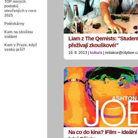
TOP nových
podniků
otevřených v roce
2025
Polévkárny
Kam na skvělou
snídani
Liam z The Qemists: "Student
přežívají zkouškové!"
Kam v Praze, když
venku prší?
16. 8. 2013 |
kultura
| redakce@citybee.c
Na co do kina? iFilm – ideální