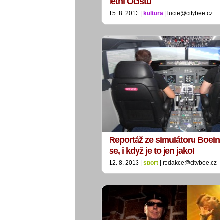
letní Očistu
15. 8. 2013 |
kultura
| lucie@citybee.cz
Reportáž ze simulátoru Boein
se, i když je to jen jako!
12. 8. 2013 |
sport
| redakce@citybee.cz