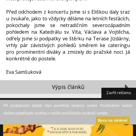
Před odchodem z koncertu jsme si s Eliškou daly sraz
u zvukaře, jako to vždycky děláme na letních fesťácích,
pokochaly jsme se netradičním severozápadním
pohledem na Katedrálu sv. Víta, Václava a Vojtěcha,
odřely jsme si podpatky ve štěrku na Terase Jízdárny,
vrhly pár závistivých pohledů směrem ke cateringu
pro prominentní diváky a zmizely do pražské noci. Já
konkrétně do postele.
Eva Samšuková
Výpis článků
Zavřít reklamu
Při poskytování služeb nám pomáhají soubory cookie. Používáním našich
služeb vyjadřujete souhlas s naším používáním souborů cookie.
Beru na vědomí
DESKTOP VERZE