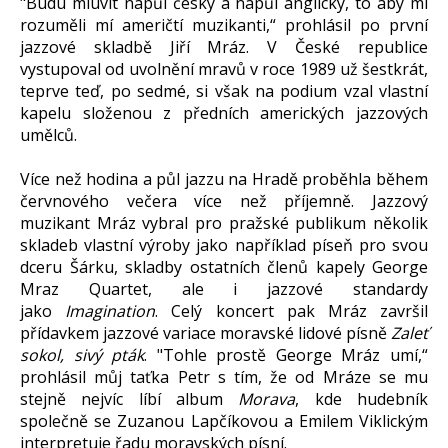
"Budu mluvit napůl česky a napůl anglicky, to aby mi
rozuměli mí američtí muzikanti,“ prohlásil po první
jazzové skladbě Jiří Mráz. V České republice
vystupoval od uvolnění mravů v roce 1989 už šestkrát,
teprve teď, po sedmé, si však na podium vzal vlastní
kapelu složenou z předních amerických jazzových
umělců.
Více než hodina a půl jazzu na Hradě proběhla během
červnového večera více než příjemně. Jazzový
muzikant Mráz vybral pro pražské publikum několik
skladeb vlastní výroby jako například píseň pro svou
dceru Šárku, skladby ostatních členů kapely George
Mraz Quartet, ale i jazzové standardy
jako
Imagination
. Celý koncert pak Mráz završil
přídavkem jazzové variace moravské lidové písně
Zaleť
sokol, sivý pták
. "Tohle prostě George Mráz umí,“
prohlásil můj taťka Petr s tím, že od Mráze se mu
stejně nejvíc líbí album
Morava
, kde hudebník
společně se Zuzanou Lapčíkovou a Emilem Viklickým
interpretuje řadu moravských písní.