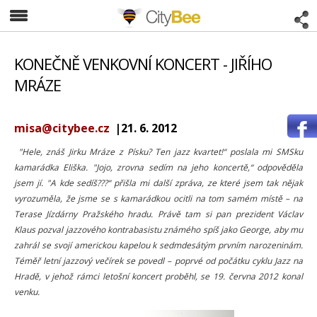
CityBee
KONEČNĚ VENKOVNÍ KONCERT - JIŘÍHO
MRÁZE
misa@citybee.cz
|21. 6. 2012
"Hele, znáš Jirku Mráze z Písku? Ten jazz kvartet!“ poslala mi SMSku
kamarádka Eliška. "Jojo, zrovna sedím na jeho koncertě,“ odpověděla
jsem jí. "A kde sedíš???“ přišla mi další zpráva, ze které jsem tak nějak
vyrozuměla, že jsme se s kamarádkou ocitli na tom samém místě – na
Terase Jízdárny Pražského hradu. Právě tam si pan prezident Václav
Klaus pozval jazzového kontrabasistu známého spíš jako George, aby mu
zahrál se svojí americkou kapelou k sedmdesátým prvním narozeninám.
Téměř letní jazzový večírek se povedl – poprvé od počátku cyklu Jazz na
Hradě, v jehož rámci letošní koncert proběhl, se 19. června 2012 konal
venku.