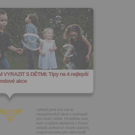
 VYRAZIT S DĚTMI: Tipy na 4 nejlepší
endové akce
Vybrali jsme pro vás ty
nejzajímavější akce v metropoli
pro malé i velké. Poradíme vám,
kam s vašimi ratolestmi v Praze
vyrazit, pokud se chcete pobavit,
inspirovat nebo jen utéct nudě