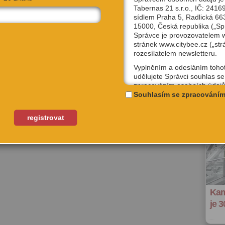
Tabernas 21 s.r.o., IČ: 2416
sídlem Praha 5, Radlická 66
15000, Česká republika („Sp
Správce je provozovatelem
stránek www.citybee.cz („str
rozesílatelem newsletteru.
Vyplněním a odesláním toho
řehled článků
udělujete Správci souhlas se
zpracováním osobních údajů
uživatelské jméno, email, IP
Souhlasím se zpracováním
účely, které si sami níže zvol
Kterýkoliv ze souhlasů můžet
registrovat
odvolat, a to na emailové ad
podpora@citybee.cz nebo v 
„Nastavení“ Vašeho uživatel
na webu www.citybee.cz.
Registrace uživatelského účt
Zaškrtnutím políčka „Chci se
Kam
jako uživatel“ nebo „Chci vytv
své firmě“ udělujete souhlas
je 3
zpracováním osobních údajů
vytvoření Vašeho uživatelsk