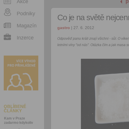
p
Akce
Podniky
Co je na světě nejce
Magazín
gastro
| 27. 6. 2012
Inzerce
Odpověď panu králi znají všichni - sůl. O víke
letními víny "od nás". Otázka čím a jak masa so
OBLÍBENÉ
ČLÁNKY
Kam v Praze
zadarmo kdykoliv