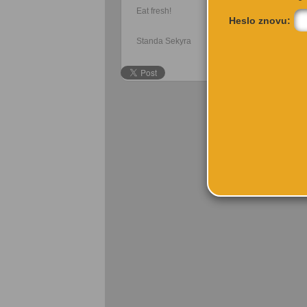
Eat fresh!
Heslo znovu:
Standa Sekyra
p