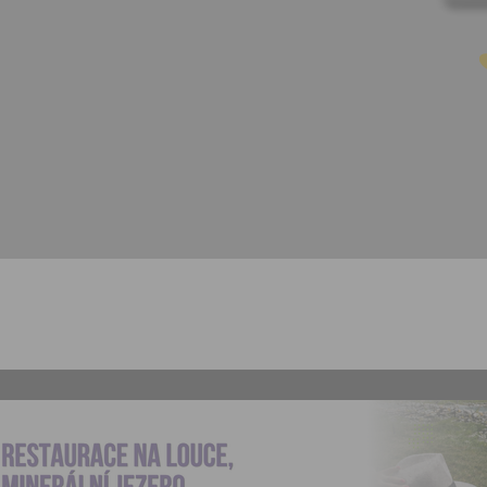
nezbytného pro přihlášení už
webových stránkách a využití
základních funkcí. Souhlas j
dobu existence uživatelskéh
jeho odstranění, nebo do od
Vašeho souhlasu se zpraco
osobních údajů pro tento úče
Newsletter:
Zaškrtnutím políčka „Chci do
emailem newsletter“ uděluje
se zpracováním výše uvede
osobních údajů za účelem ro
redakčních a marketingovýc
Správcem, zejména marketi
materiálů a pozvánek na akc
Souhlas je udělen po dobu pě
do odvolání Vašeho souhlas
zpracováním osobních údajů
účel.
Vyplněním a odesláním to
formuláře potvrzujete, že js
let.