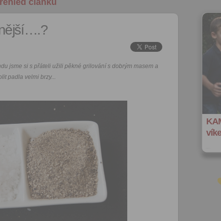
řehled článků
nnější….?
ndu jsme si s přáteli užili pěkné grilování s dobrým masem a
lit padla velmi brzy...
KAM
vík