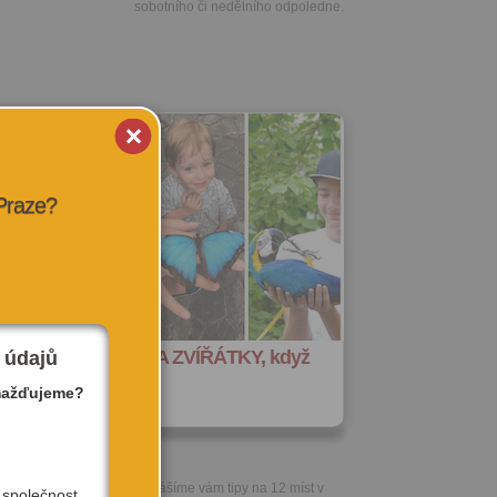
sobotního či nedělního odpoledne.
 Praze?
míst, kam v Praze ZA ZVÍŘÁTKY, když
 údajů
hcete do zoo
mažďujeme?
Přinášíme vám tipy na 12 míst v
 společnost