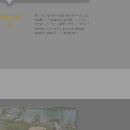
ivatele na
 jejich
e udělen po
Konečně nemusíte sedět v kanclu,
o účtu až do
máte tolik nápadů na to, co dělat
volání
venku, a ono... prší! Jestli už vážně
váním
nevíte coby a koušete se doma
nudou, nechte se inspirovat!
l.
stávat
te souhlas
ných
zesílání
h sdělení
ngových
e v Praze.
ti let, nebo
u se
 pro tento
hoto
te starší 16