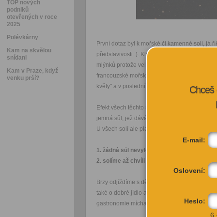
TOP nových
podniků
otevřených v roce
2025
Polévkárny
První dotaz byl k mořské či kamenné soli, já
Kam na skvělou
představivosti :). Klasické italské "sale gross
snídani
mlýnků protože velké krystaly by už vadily va
Kam v Praze, když
francouzské mořské z Camargue (Středozemní 
venku prší?
květy" a v poslední době čím dál v gastronomi
Chceš 
Efekt všech těchto solí je především že jednotl
jemná sůl, jež dává průměrnou slanost v kaž
U všech solí ale platí však dvě hlavní zásady:
E-mail:
1. žádná sůl nevylepší špatné či přesušen
2. solíme až chvíli poté co již ugrilovaný s
Oslovení:
Brzy odjíždíme s dětmi na dovolenou na sever 
také o dobré jídlo a víno postaráno (jablka, s
Heslo:
gastronomie míchaná s tou tradiční italskou ),
6 