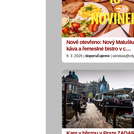
Nově otevřeno: Nový Matuška
káva a řemeslné bistro v c…
9. 3. 2026 |
doporučujeme
| vendula@cit
Kam v březnu v Praze ZADA