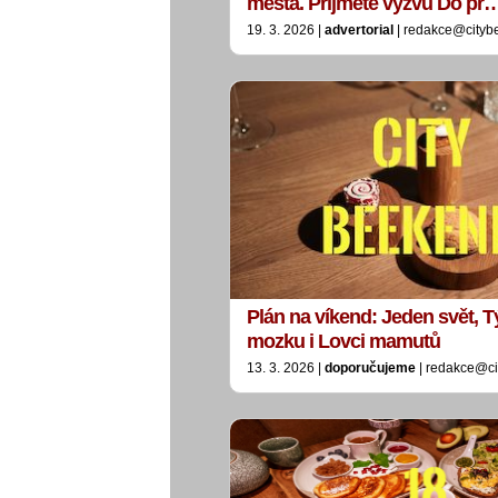
města. Přijměte výzvu Do pr
19. 3. 2026 |
advertorial
| redakce@cityb
Plán na víkend: Jeden svět, 
mozku i Lovci mamutů
13. 3. 2026 |
doporučujeme
| redakce@ci