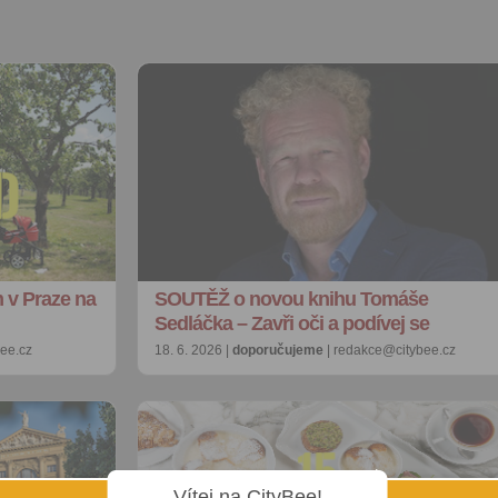
m v Praze na
SOUTĚŽ o novou knihu Tomáše
Sedláčka – Zavři oči a podívej se
bee.cz
18. 6. 2026 |
doporučujeme
| redakce@citybee.cz
Vítej na CityBee!