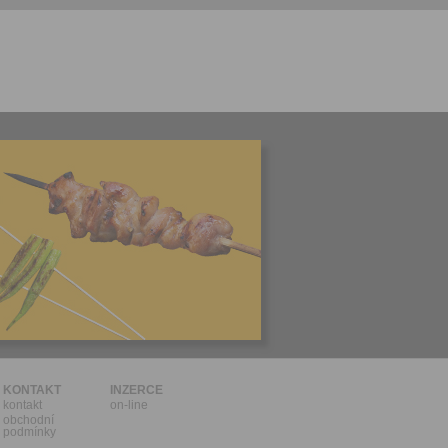
l.
stávat
te souhlas
ných
zesílání
h sdělení
ngových
e v Praze.
ti let, nebo
u se
 pro tento
hoto
te starší 16
hoto
e, že jste
KONTAKT
INZERCE
kontakt
on-line
lasíte s
obchodní
podmínky