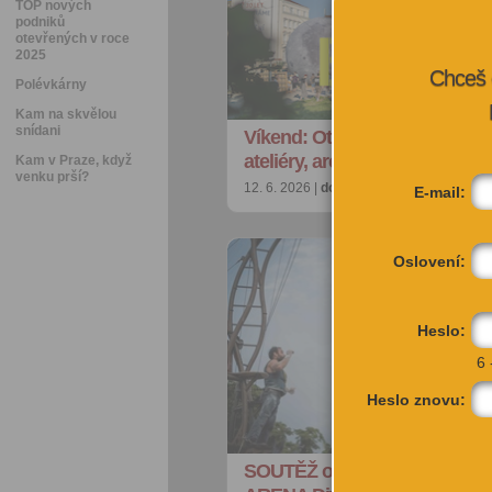
TOP nových
podniků
otevřených v roce
2025
Chceš 
Polévkárny
Kam na skvělou
snídani
Víkend: Otevřená muzea, zah
ateliéry, archiv i podzemní kry
Kam v Praze, když
venku prší?
12. 6. 2026 |
doporučujeme
| redakce@ci
E-mail:
Oslovení:
Heslo:
6 
Heslo znovu:
SOUTĚŽ o 10 vstupenek na Fe