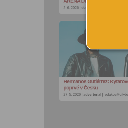
ARENA Divadla bratří Forma
2. 6. 2026 |
doporučujeme
| redakce@cit
Hermanos Gutiérrez: Kytarov
poprvé v Česku
27. 5. 2026 |
advertorial
| redakce@cityb