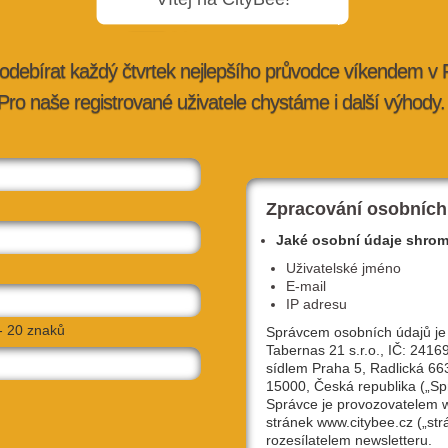
odebírat každý čtvrtek nejlepšího průvodce víkendem v
Pro naše registrované uživatele chystáme i další výhody.
rady,
Nově otevřeno: Nový Biskup, Myšák na
t
Hradě nebo café mezi větvemi
tybee.cz
8. 6. 2026 |
doporučujeme
| vendula@citybee.cz
Zpracování osobních
Jaké osobní údaje shro
Uživatelské jméno
E-mail
IP adresu
- 20 znaků
Správcem osobních údajů je
Tabernas 21 s.r.o., IČ: 2416
sídlem Praha 5, Radlická 66
15000, Česká republika („Sp
Správce je provozovatelem
stránek www.citybee.cz („str
stival
Kam v červnu v Praze ZADARMO:
rozesílatelem newsletteru.