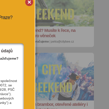
 Praze?
Plán na víkend? Musíte k řece, na
Kulaťák a pro věneček
5. 6. 2026 |
doporučujeme
| petra@citybee.cz
 údajů
mažďujeme?
 společnost
9072, se
3/28, PSČ
rávce“).
 webových
ánky“) a
Víkend: Den brambor, otevřené ateliéry i