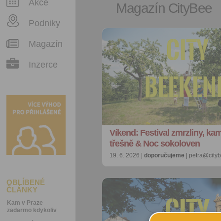
Akce
Magazín CityBee
Podniky
Magazín
Inzerce
Víkend: Festival zmrzliny, ka
třešně & Noc sokoloven
19. 6. 2026 |
doporučujeme
| petra@city
OBLÍBENÉ
ČLÁNKY
Kam v Praze
zadarmo kdykoliv