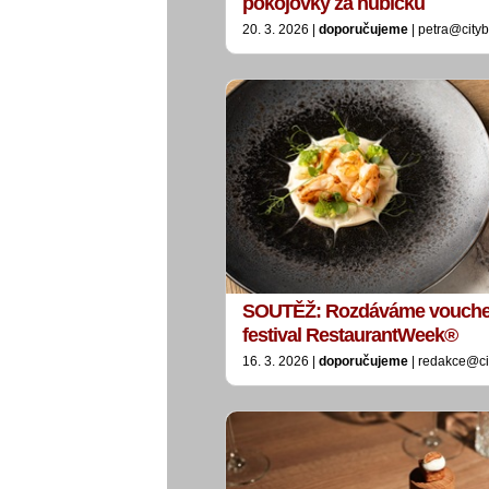
pokojovky za hubičku
20. 3. 2026 |
doporučujeme
| petra@city
SOUTĚŽ: Rozdáváme vouchery
festival RestaurantWeek®
16. 3. 2026 |
doporučujeme
| redakce@ci