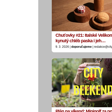
Chuťovky #21: Italské Veliko
kynutý chléb paska i jeh…
9. 3. 2026 |
doporučujeme
| redakce@cit
Plán na víkend: Minigolf za po