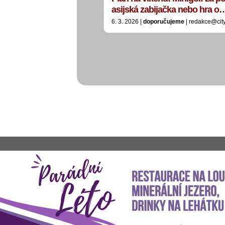
asijská zabijačka nebo hra o
6. 3. 2026 |
doporučujeme
| redakce@cit