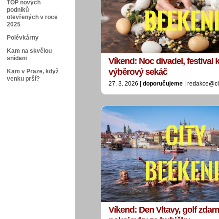
TOP nových
podniků
otevřených v roce
2025
Polévkárny
Kam na skvělou
snídani
Víkend: Noc divadel, festival k
výběrový sekáč
Kam v Praze, když
venku prší?
27. 3. 2026 |
doporučujeme
| redakce@ci
Víkend: Den Vltavy, golf zdar