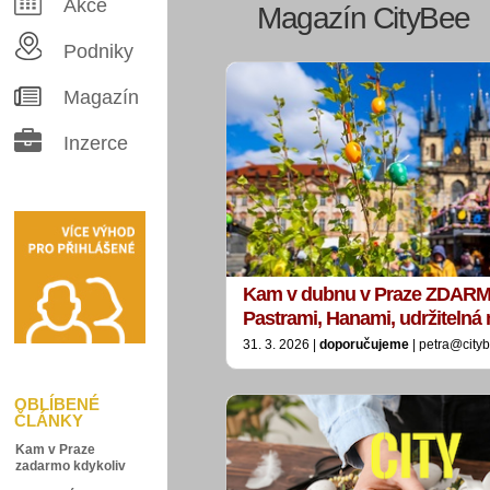
Akce
Magazín CityBee
Podniky
Magazín
Inzerce
Kam v dubnu v Praze ZDARM
Pastrami, Hanami, udržitelná
31. 3. 2026 |
doporučujeme
| petra@city
OBLÍBENÉ
ČLÁNKY
Kam v Praze
zadarmo kdykoliv