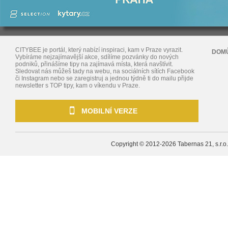
CITYBEE je portál, který nabízí inspiraci, kam v Praze vyrazit.
DOM
Vybíráme nejzajímavější akce, sdílíme pozvánky do nových
podniků, přinášíme tipy na zajímavá místa, která navštívit.
Sledovat nás můžeš tady na webu, na sociálních sítích Facebook
či Instagram nebo se zaregistruj a jednou týdně ti do mailu přijde
newsletter s TOP tipy, kam o víkendu v Praze.
MOBILNÍ VERZE
Copyright © 2012-2026
Tabernas 21, s.r.o.