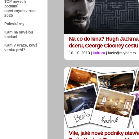
TOP nových
podniků
otevřených v roce
2025
Polévkárny
Kam na skvělou
snídani
Na co do kina? Hugh Jackma
dceru, George Clooney cest
Kam v Praze, když
venku prší?
10. 10. 2013 |
kultura
| lucie@citybee.cz
Víte, jaké nové podniky otevře