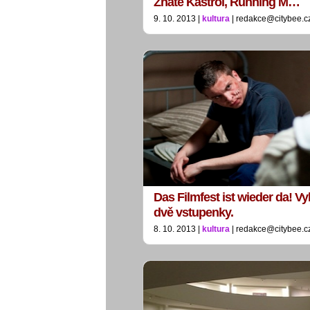
Znáte Kastrol, Running M…
9. 10. 2013 |
kultura
| redakce@citybee.c
Das Filmfest ist wieder da! Vyh
dvě vstupenky.
8. 10. 2013 |
kultura
| redakce@citybee.c