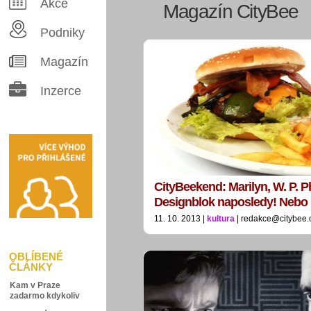
Akce
Magazín CityBee
Podniky
Magazín
Inzerce
CityBeekend: Marilyn, W. P. P
Designblok naposledy! Neb
11. 10. 2013 |
kultura
| redakce@citybee.
OBLÍBENÉ
ČLÁNKY
Kam v Praze
zadarmo kdykoliv