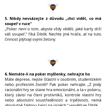
5. Nikdy nevsázejte z důvodu „chci vidět, co má
soupeř v ruce“
„Poker není o tom, abyste vždy věděli, jaké karty drží
váš soupeř,“ říká Diblík. Nechte jiné hráče, ať na tuto
činnost plýtvají svými žetony.
6. Nemáte-li na poker myšlenky, nehrajte ho
Máte deprese, nejste šťastní v osobním, studentském
nebo profesním životě? Pak poker nehrajte. „Z jindy
racionální hry se stane hra emocionální, a ta v pokeru,
který závisí na čtení protivníků, kontrole vlastní hry
nebo absolutní soustředěnosti a trpělivosti, nemá
absolutně žádnou šanci na úspěch,“ vysvětluje Diblík.