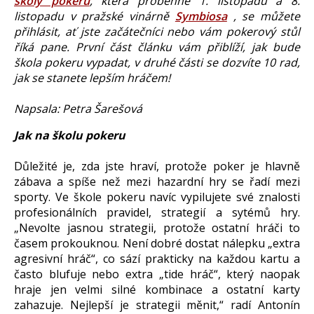
školy pokeru
, která proběhne 1. listopadu a 8.
listopadu v pražské vinárně
Symbiosa
, se můžete
přihlásit, ať jste začátečníci nebo vám pokerový stůl
říká pane. První část článku vám přiblíží, jak bude
škola pokeru vypadat, v druhé části se dozvíte 10 rad,
jak se stanete lepším hráčem!
Napsala: Petra Šarešová
Jak na školu pokeru
Důležité je, zda jste hraví, protože poker je hlavně
zábava a spíše než mezi hazardní hry se řadí mezi
sporty. Ve škole pokeru navíc vypilujete své znalosti
profesionálních pravidel, strategií a sytémů hry.
„Nevolte jasnou strategii, protože ostatní hráči to
časem prokouknou. Není dobré dostat nálepku „extra
agresivní hráč“, co sází prakticky na každou kartu a
často blufuje nebo extra „tide hráč“, který naopak
hraje jen velmi silné kombinace a ostatní karty
zahazuje. Nejlepší je strategii měnit,“ radí Antonín