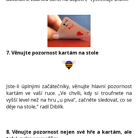
7. Věnujte pozornost kartám na stole
Jste-li úplnými začátečníky, věnujte hlavní pozornost
kartám ve vaší ruce. „Ve chvíli, kdy si troufnete na
vyšší level než na hru „u piva“, začněte sledovat, co se
děje na stole,“ radí Diblík.
8. Věnujte pozornost nejen své hře a kartám, ale