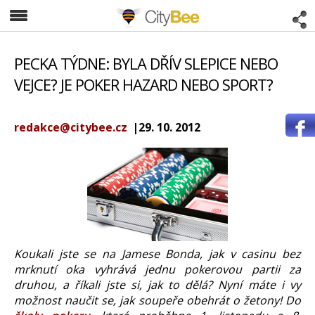
CityBee
PECKA TÝDNE: BYLA DŘÍV SLEPICE NEBO
VEJCE? JE POKER HAZARD NEBO SPORT?
redakce@citybee.cz
|29. 10. 2012
Koukali jste se na Jamese Bonda, jak v casinu bez
mrknutí oka vyhrává jednu pokerovou partii za
druhou, a říkali jste si, jak to dělá? Nyní máte i vy
možnost naučit se, jak soupeře obehrát o žetony! Do