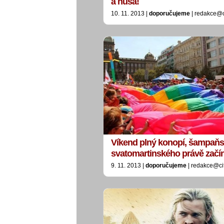
a husa!
10. 11. 2013 |
doporučujeme
| redakce@c
Víkend plný konopí, šampaň
svatomartinského právě začí
9. 11. 2013 |
doporučujeme
| redakce@ci