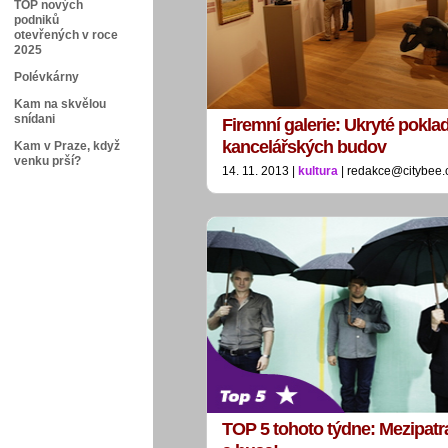
TOP nových
podniků
otevřených v roce
2025
Polévkárny
Kam na skvělou
snídani
Firemní galerie: Ukryté pokla
kancelářských budov
Kam v Praze, když
venku prší?
14. 11. 2013 |
kultura
| redakce@citybee.
TOP 5 tohoto týdne: Mezipatr