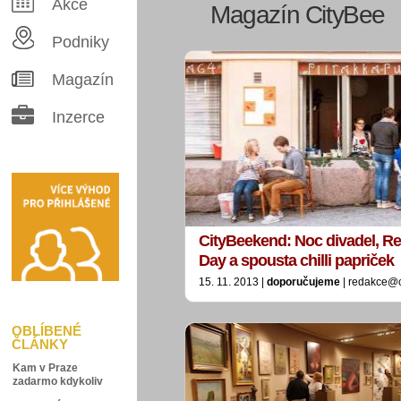
Akce
Magazín CityBee
Podniky
Magazín
Inzerce
CityBeekend: Noc divadel, Re
Day a spousta chilli papriček
15. 11. 2013 |
doporučujeme
| redakce@c
OBLÍBENÉ
ČLÁNKY
Kam v Praze
zadarmo kdykoliv