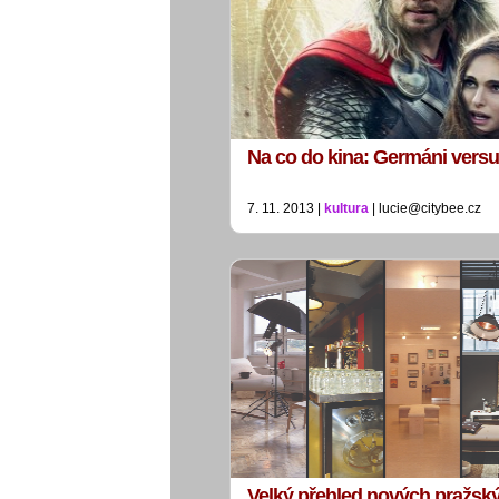
Na co do kina: Germáni versu
7. 11. 2013 |
kultura
| lucie@citybee.cz
Velký přehled nových pražsk