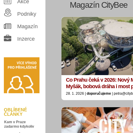
Akce
Magazín CityBee
Podniky
Magazín
Inzerce
Co Prahu čeká v 2026: Nový 
Myšák, bobová dráha i most
28. 1. 2026 |
doporučujeme
| petra@city
OBLÍBENÉ
ČLÁNKY
Kam v Praze
zadarmo kdykoliv