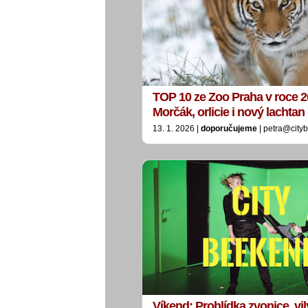
TOP 10 ze Zoo Praha v roce 2
Morčák, orlicie i nový lachtan
13. 1. 2026 |
doporučujeme
| petra@city
Víkend: Prohlídka zvonice, vil