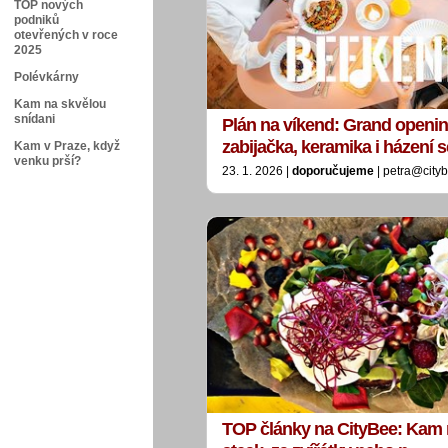
TOP nových
podniků
otevřených v roce
2025
Polévkárny
Kam na skvělou
snídani
Plán na víkend: Grand openin
zabijačka, keramika i házení
Kam v Praze, když
venku prší?
23. 1. 2026 |
doporučujeme
| petra@city
TOP články na CityBee: Kam 