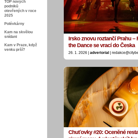
TOP nových
podniků
otevřených v roce
2025
Polévkárny
Kam na skvělou
snídani
Irsko znovu roztančí Prahu –
the Dance se vrací do Česka
Kam v Praze, když
venku prší?
26. 1. 2026 |
advertorial
| redakce@cityb
Chuťovky #20: Oceněné resta