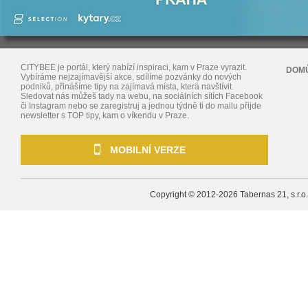
CITYBEE je portál, který nabízí inspiraci, kam v Praze vyrazit.
DOM
Vybíráme nejzajímavější akce, sdílíme pozvánky do nových
podniků, přinášíme tipy na zajímavá místa, která navštívit.
Sledovat nás můžeš tady na webu, na sociálních sítích Facebook
či Instagram nebo se zaregistruj a jednou týdně ti do mailu přijde
newsletter s TOP tipy, kam o víkendu v Praze.
MOBILNÍ VERZE
Copyright © 2012-2026
Tabernas 21, s.r.o.