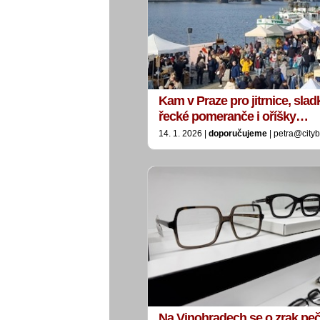
Kam v Praze pro jitrnice, sla
řecké pomeranče i oříšky…
14. 1. 2026 |
doporučujeme
| petra@city
Na Vinohradech se o zrak peč