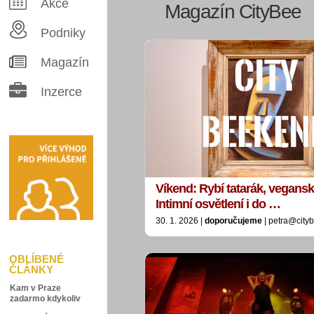
Akce
Magazín CityBee
Podniky
Magazín
Inzerce
Víkend: Rybí tatarák, vegansk
Intimní osvětlení i do …
30. 1. 2026 |
doporučujeme
| petra@city
OBLÍBENÉ
ČLÁNKY
Kam v Praze
zadarmo kdykoliv