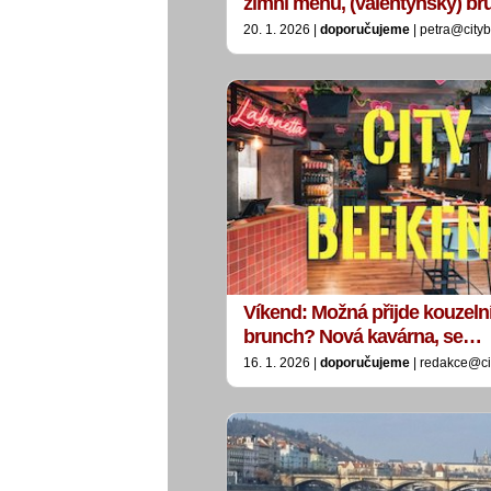
zimní menu, (valentýnský) b
20. 1. 2026 |
doporučujeme
| petra@city
Víkend: Možná přijde kouzeln
brunch? Nová kavárna, se…
16. 1. 2026 |
doporučujeme
| redakce@ci