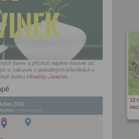
ých barev a příchutí najdete kousek od
jte si zákusek v pohodlných křesílkách v
ředí butiku
Věnečky Janeček
.
apě
12 
nec