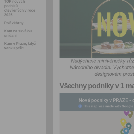
TOP nových
podniků
otevřených v roce
2025
Polévkárny
Kam na skvělou
snídani
Kam v Praze, když
venku prší?
Nadýchané minivěnečky různ
Národního divadla. Vychutne
designovém prost
Všechny podniky v 1 m