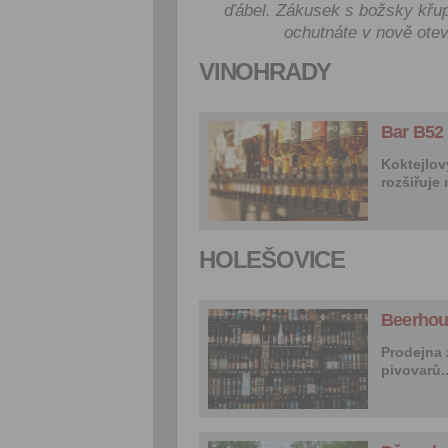
ďábel. Zákusek s božsky kř
ochutnáte v nově ot
VINOHRADY
Bar B52
Koktejlov
rozšiřuje
HOLEŠOVICE
Beerhou
Prodejna 
pivovarů..