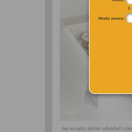
6 
Heslo znovu:
Na receptu těchto věnečků všedn