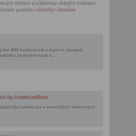
zpracováním osobních údajů
upavým těstem a ďábelsky dobrým krémem
vytvoření Vašeho uživatelsk
evřeném podniku
Věnečky Janeček.
nezbytného pro přihlášení už
webových stránkách a využití
základních funkcí. Souhlas j
dobu existence uživatelskéh
jeho odstranění, nebo do od
Vašeho souhlasu se zpraco
osobních údajů pro tento úče
ý bar B52 kvalitativně a stylově zásadně
 nabídku stylových barů v...
Newsletter:
Zaškrtnutím políčka „Chci do
emailem newsletter“ uděluje
se zpracováním výše uvede
osobních údajů za účelem ro
redakčních a marketingovýc
Správcem, zejména marketi
se by AmericanBeer
materiálů a pozvánek na akc
Souhlas je udělen po dobu pě
zajišťující prodej piv z amerických řemeslných
do odvolání Vašeho souhlas
..
zpracováním osobních údajů
účel.
Vyplněním a odesláním to
formuláře potvrzujete, že js