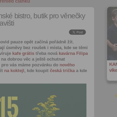
řehled článků
ské bistro, butik pro věnečky
višti
covid pauze opět začíná pořádně žít.
vají úsměvy bez roušek i místa, kde se těmi
víruje
kafe grátis
třeba nová
kavárna Filipa
 na dobrou věc a ještě ochutnat
KAM
tu pro vás máme pozvánku do
nového
vík
ít
na koktejl
, kde koupit
česká trička
a kde