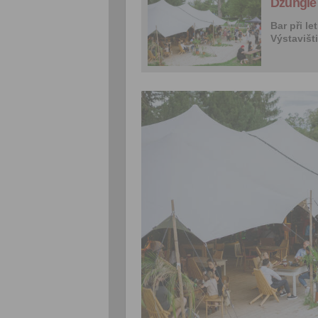
Džungl
Bar při l
Výstavišti.