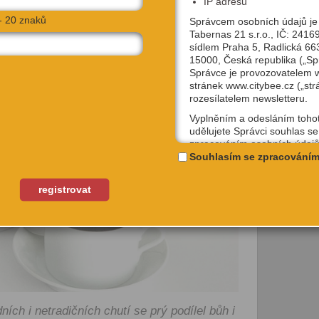
IP adresu
- 20 znaků
Správcem osobních údajů je
Tabernas 21 s.r.o., IČ: 2416
sídlem Praha 5, Radlická 66
15000, Česká republika („Sp
Správce je provozovatelem
stránek www.citybee.cz („str
rozesílatelem newsletteru.
Vyplněním a odesláním toho
udělujete Správci souhlas se
zpracováním osobních údajů
uživatelské jméno, email, IP
Souhlasím se zpracováním
účely, které si sami níže zvol
Kterýkoliv ze souhlasů můžet
registrovat
odvolat, a to na emailové ad
podpora@citybee.cz nebo v 
„Nastavení“ Vašeho uživatel
na webu www.citybee.cz.
Registrace uživatelského účt
Zaškrtnutím políčka „Chci se
jako uživatel“ nebo „Chci vytv
ích i netradičních chutí se prý podílel bůh i
své firmě“ udělujete souhlas