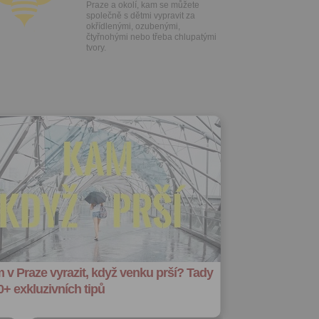
Praze a okolí, kam se můžete
společně s dětmi vypravit za
okřídlenými, ozubenými,
čtyřnohými nebo třeba chlupatými
tvory.
 v Praze vyrazit, když venku prší? Tady
0+ exkluzivních tipů