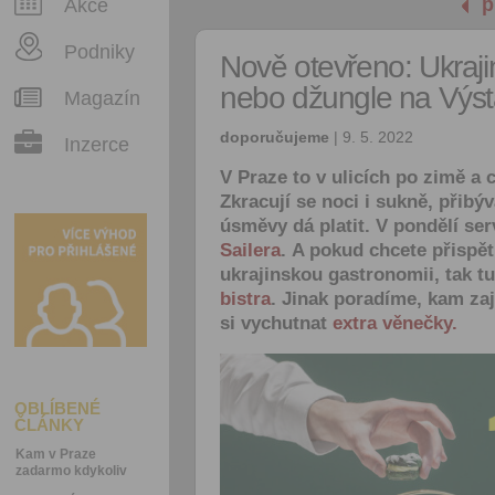
p
Akce
Podniky
Nově otevřeno: Ukrajin
nebo džungle na Výsta
Magazín
doporučujeme
| 9. 5. 2022
Inzerce
V Praze to v ulicích po zimě a 
Zkracují se noci i sukně, přibý
úsměvy dá platit. V pondělí ser
Sailera
. A pokud chcete přispět
ukrajinskou gastronomii, tak 
bistra
. Jinak poradíme, kam zaj
si vychutnat
extra věnečky.
OBLÍBENÉ
ČLÁNKY
Kam v Praze
zadarmo kdykoliv