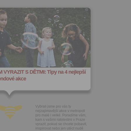
 VYRAZIT S DĚTMI: Tipy na 4 nejlepší
endové akce
Vybrali jsme pro vás ty
nejzajímavější akce v metropoli
pro malé i velké. Poradíme vám,
kam s vašimi ratolestmi v Praze
vyrazit, pokud se chcete pobavit,
inspirovat nebo jen utéct nudě