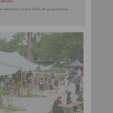
e BKAO
let.
etní divadelní scéně AZYL78 na pražském
Vyplněním a odesláním to
...
formuláře rovněž potvrzujet
si přečetl(a)
Všeobecné a
obchodní podmínky
a souh
jejich obsahem.