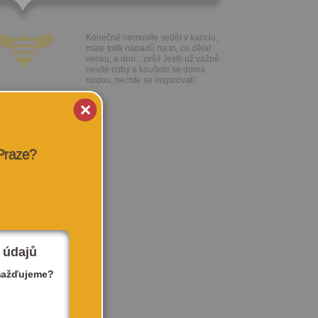
Konečně nemusíte sedět v kanclu,
máte tolik nápadů na to, co dělat
venku, a ono... prší! Jestli už vážně
nevíte coby a koušete se doma
nudou, nechte se inspirovat!
 Praze?
 údajů
mažďujeme?