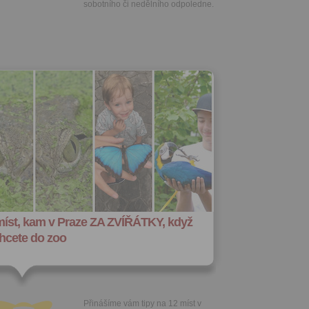
sobotního či nedělního odpoledne.
míst, kam v Praze ZA ZVÍŘÁTKY, když
hcete do zoo
Přinášíme vám tipy na 12 míst v