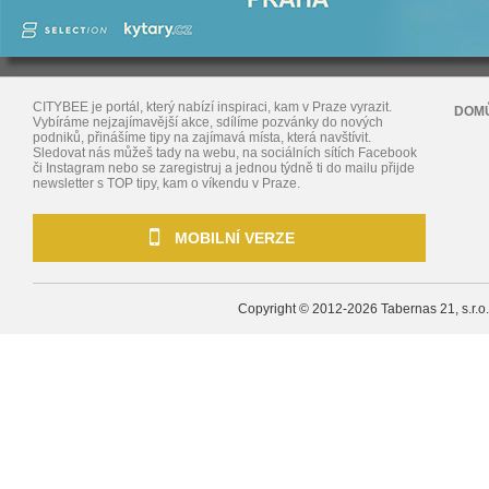
CITYBEE je portál, který nabízí inspiraci, kam v Praze vyrazit.
DOM
Vybíráme nejzajímavější akce, sdílíme pozvánky do nových
podniků, přinášíme tipy na zajímavá místa, která navštívit.
Sledovat nás můžeš tady na webu, na sociálních sítích Facebook
či Instagram nebo se zaregistruj a jednou týdně ti do mailu přijde
newsletter s TOP tipy, kam o víkendu v Praze.
MOBILNÍ VERZE
Copyright © 2012-2026
Tabernas 21, s.r.o.