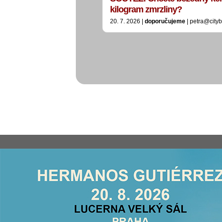
kilogram zmrzliny?
20. 7. 2026 |
doporučujeme
| petra@city