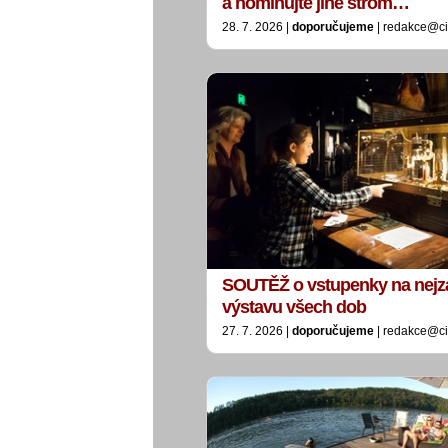
a nominujte jiné strom…
28. 7. 2026 |
doporučujeme
| redakce@ci
SOUTĚŽ o vstupenky na nejz
výstavu všech dob
27. 7. 2026 |
doporučujeme
| redakce@ci