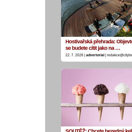
Hostivařská přehrada: Objevt
se budete cítit jako na …
22. 7. 2026 |
advertorial
| redakce@cityb
SOUTĚŽ: Chcete bezedný ke