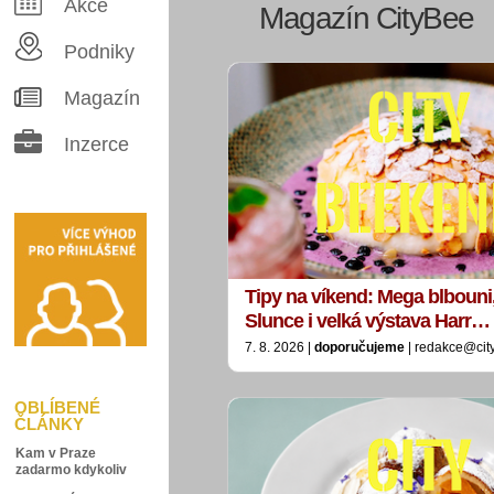
Akce
Magazín CityBee
Podniky
Magazín
Inzerce
Tipy na víkend: Mega blbouni
Slunce i velká výstava Harr…
7. 8. 2026 |
doporučujeme
| redakce@cit
OBLÍBENÉ
ČLÁNKY
Kam v Praze
zadarmo kdykoliv