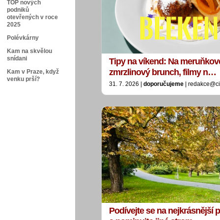
TOP nových
podniků
otevřených v roce
2025
Polévkárny
Kam na skvělou
snídani
Tipy na víkend: Na meruňkové
zmrzlinový brunch, filmy n…
Kam v Praze, když
venku prší?
31. 7. 2026 |
doporučujeme
| redakce@ci
Podívejte se na nejkrásnější p