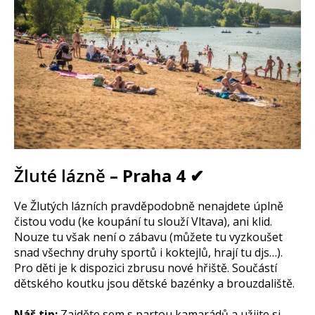
Žluté lázně
– Praha 4 ✔
Ve Žlutých lázních pravděpodobně nenajdete úplně
čistou vodu (ke koupání tu slouží Vltava), ani klid.
Nouze tu však není o zábavu (můžete tu vyzkoušet
snad všechny druhy sportů i koktejlů, hrají tu djs…).
Pro děti je k dispozici zbrusu nové hřiště. Součástí
dětského koutku jsou dětské bazénky a brouzdaliště.
Náš tip:
Zajděte sem s partou kamarádů a užijte si