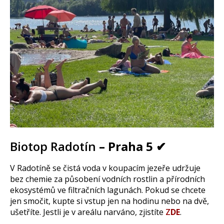
Biotop Radotín
– Praha 5 ✔
V Radotíně se čistá voda v koupacím jezeře udržuje
bez chemie za působení vodních rostlin a přírodních
ekosystémů ve filtračních lagunách. Pokud se chcete
jen smočit, kupte si vstup jen na hodinu nebo na dvě,
ušetříte. Jestli je v areálu narváno, zjistíte
Z
DE
.