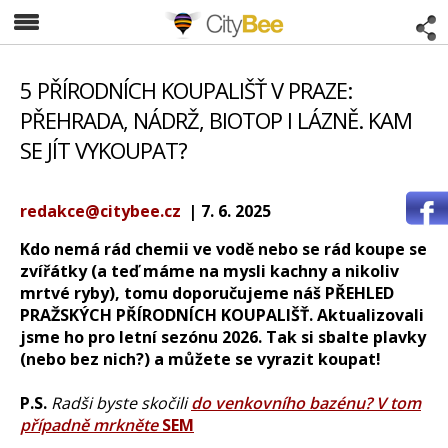
CityBee
5 PŘÍRODNÍCH KOUPALIŠŤ V PRAZE:
PŘEHRADA, NÁDRŽ, BIOTOP I LÁZNĚ. KAM
SE JÍT VYKOUPAT?
redakce@citybee.cz
| 7. 6. 2025
Kdo nemá rád chemii ve vodě nebo se rád koupe se
zvířátky (a teď máme na mysli kachny a nikoliv
mrtvé ryby), tomu doporučujeme náš PŘEHLED
PRAŽSKÝCH PŘÍRODNÍCH KOUPALIŠŤ. Aktualizovali
jsme ho pro letní sezónu 2026. Tak si sbalte plavky
(nebo bez nich?) a můžete se vyrazit koupat!
P.S.
Radši byste skočili
do venkovního bazénu? V tom
případně mrkněte
SEM