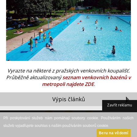
Vyrazte na některé z pražských venkovních koupališť.
Průběžně aktualizovaný
seznam venkovních bazénů v
metropoli najdete ZDE
.
Výpis článků
Zavřít reklamu
Při poskytování služeb nám pomáhají soubory cookie. Používáním našich
služeb vyjadřujete souhlas s naším používáním souborů cookie.
Beru na vědomí