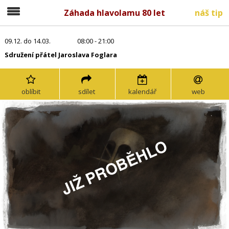
Záhada hlavolamu 80 let
náš tip
09.12. do 14.03.
08:00 - 21:00
Sdružení přátel Jaroslava Foglara
oblíbit
sdílet
kalendář
web