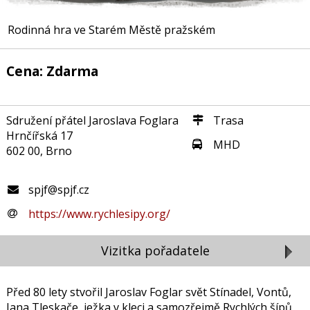
Rodinná hra ve Starém Městě pražském
Cena: Zdarma
Sdružení přátel Jaroslava Foglara
Trasa
Hrnčířská 17
MHD
602 00, Brno
spjf@spjf.cz
https://www.rychlesipy.org/
Vizitka pořadatele
Před 80 lety stvořil Jaroslav Foglar svět Stínadel, Vontů,
Jana Tleskače, ježka v kleci a samozřejmě Rychlých šípů,