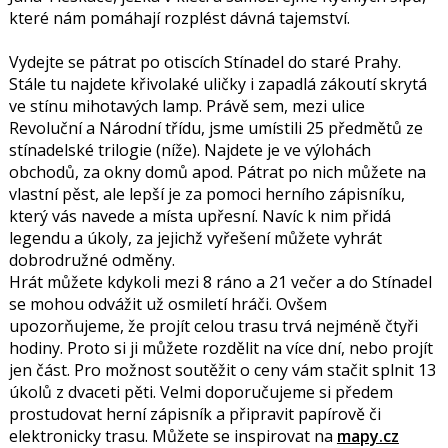
které nám pomáhají rozplést dávná tajemství.
Vydejte se pátrat po otiscích Stínadel do staré Prahy.
Stále tu najdete křivolaké uličky i zapadlá zákoutí skrytá
ve stínu mihotavých lamp. Právě sem, mezi ulice
Revoluční a Národní třídu, jsme umístili 25 předmětů ze
stínadelské trilogie (níže). Najdete je ve výlohách
obchodů, za okny domů apod. Pátrat po nich můžete na
vlastní pěst, ale lepší je za pomoci herního zápisníku,
který vás navede a místa upřesní. Navíc k nim přidá
legendu a úkoly, za jejichž vyřešení můžete vyhrát
dobrodružné odměny.
Hrát můžete kdykoli mezi 8 ráno a 21 večer a do Stínadel
se mohou odvážit už osmiletí hráči. Ovšem
upozorňujeme, že projít celou trasu trvá nejméně čtyři
hodiny. Proto si ji můžete rozdělit na více dní, nebo projít
jen část. Pro možnost soutěžit o ceny vám stačit splnit 13
úkolů z dvaceti pěti. Velmi doporučujeme si předem
prostudovat herní zápisník a připravit papírově či
elektronicky trasu. Můžete se inspirovat na
mapy.cz