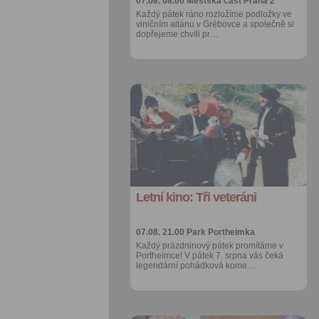
07.08. 08.00
Městská část Praha 2
Každý pátek ráno rozložíme podložky ve
viničním altánu v Grébovce a společně si
dopřejeme chvíli pr…
Přidat do
oblíbených
Sdílet:
Facebook
export do
kalendáře
Letní kino: Tři veteráni
Více výhod pro
přihlášené
07.08. 21.00
Park Portheimka
Každý prázdninový pátek promítáme v
Portheimce! V pátek 7. srpna vás čeká
legendární pohádková kome…