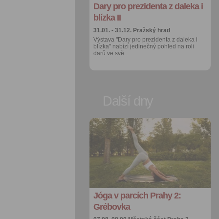
Dary pro prezidenta z daleka i
Více výhod pro
přihlášené
blízka II
31.01. - 31.12.
Pražský hrad
Výstava "Dary pro prezidenta z daleka i
blízka" nabízí jedinečný pohled na roli
darů ve svě…
Další dny
Přidat do
oblíbených
Sdílet:
Facebook
export do
kalendáře
Jóga v parcích Prahy 2:
Více výhod pro
přihlášené
Grébovka