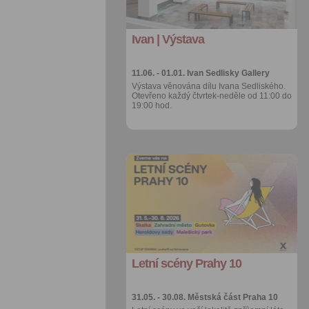
export do
kalendáře
Ivan | Výstava
Více výhod pro
přihlášené
11.06. - 01.01.
Ivan Sedlisky Gallery
Výstava věnována dílu Ivana Sedliského.
Otevřeno každý čtvrtek-neděle od 11:00 do
19:00 hod.
Přidat do
oblíbených
Sdílet:
Facebook
export do
kalendáře
Letní scény Prahy 10
Více výhod pro
přihlášené
31.05. - 30.08.
Městská část Praha 10