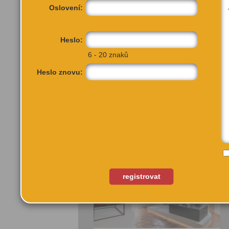
Oslovení:
oblíbených
Sdílet:
Facebook
Heslo:
export do
kalendáře
6 - 20 znaků
Tělák
Více výhod pro
Heslo znovu:
přihlášené
27.03. - 09.08.
Muzeum hlavního města…
Tělák je divadelní výstava, která nás
zavádí na místa, která máme všichni vrytá
v paměti.
Přidat do
oblíbených
registrovat
Sdílet:
Facebook
export do
kalendáře