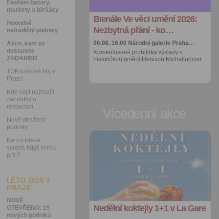
Fashion bazary,
kalendáře
markety a blešáky
Bienále Ve věci umění 2026:
Více výhod pro
Hooodně
přihlášené
Nezbytná přání - ko…
netradiční podniky
06.08. 16.00
Národní galerie Praha…
Akce, kam se
dostanete
Komentovaná prohlídka výstavy s
ZADARMO
historičkou umění Denisou Michalinovou.
TOP únikové hry v
Praze
Kde najít nejhezčí
zahrádky u
restaurací
Vícedenní akce
Nově otevřené
podniky
Kam v Praze
Přidat do
vyrazit, když venku
oblíbených
prší?
Sdílet:
Facebook
LÉTO 2026 V
export do
PRAZE
kalendáře
NOVĚ
Nedělní koktejly 1+1 v La Gare
OTEVŘENO: 15
Více výhod pro
nových podniků
přihlášené