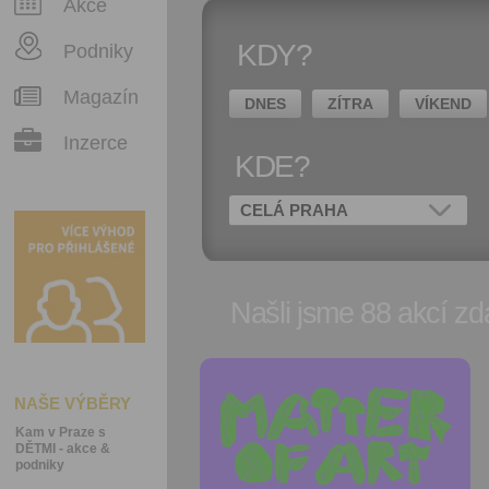
Akce
KDY?
Podniky
Magazín
DNES
ZÍTRA
VÍKEND
Inzerce
KDE?
CELÁ PRAHA
Našli jsme 88 akcí zda
Přidat do
oblíbených
NAŠE VÝBĚRY
Kam v Praze s
Sdílet:
DĚTMI - akce &
Facebook
podniky
export do