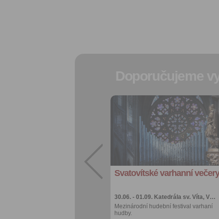
Doporučujeme vy
Přidat do
oblíbených
Sdílet:
Facebook
export do
kalendáře
Svatovítské varhanní večer
Více výhod pro
přihlášené
30.06. - 01.09.
Katedrála sv. Víta, V…
Mezinárodní hudební festival varhaní
hudby.