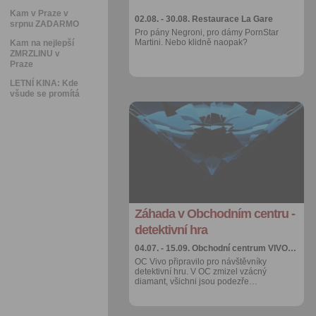
Kam v Praze v
02.08. - 30.08.
Restaurace La Gare
srpnu ZADARMO
Pro pány Negroni, pro dámy PornStar
Martini. Nebo klidně naopak?
Kam na nejlepší
ZMRZLINU v
Praze
LETNÍ KINA: Kde
všude se promítá
Přidat do
oblíbených
Sdílet:
Facebook
export do
kalendáře
Záhada v Obchodním centru -
Více výhod pro
přihlášené
detektivní hra
04.07. - 15.09.
Obchodní centrum VIVO…
OC Vivo připravilo pro návštěvníky
detektivní hru. V OC zmizel vzácný
diamant, všichni jsou podezře…