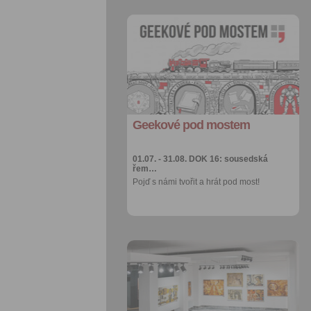
Přidat do
oblíbených
Sdílet:
Facebook
export do
kalendáře
Geekové pod mostem
Více výhod pro
přihlášené
01.07. - 31.08.
DOK 16: sousedská
řem…
Pojď s námi tvořit a hrát pod most!
Přidat do
oblíbených
Sdílet:
Facebook