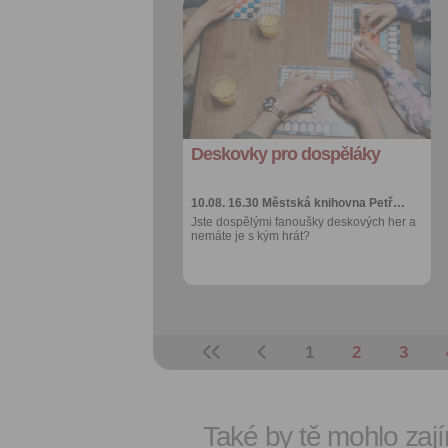
Přidat do
oblíbených
Sdílet:
Facebook
export do
kalendáře
Deskovky pro dospěláky
Více výhod pro
přihlášené
10.08. 16.30
Městská knihovna Petř…
Jste dospělými fanoušky deskových her a
nemáte je s kým hrát?
1
2
3
Také by tě mohlo zají