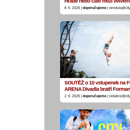
Hradě nebo café mezi větvem
8. 6. 2026 |
doporučujeme
| vendula@cit
SOUTĚŽ o 10 vstupenek na Fe
ARENA Divadla bratří Forma
2. 6. 2026 |
doporučujeme
| redakce@cit