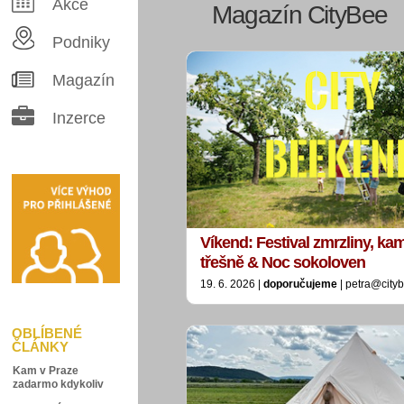
Akce
Magazín CityBee
Podniky
Magazín
Inzerce
Víkend: Festival zmrzliny, ka
třešně & Noc sokoloven
19. 6. 2026 |
doporučujeme
| petra@city
OBLÍBENÉ
ČLÁNKY
Kam v Praze
zadarmo kdykoliv