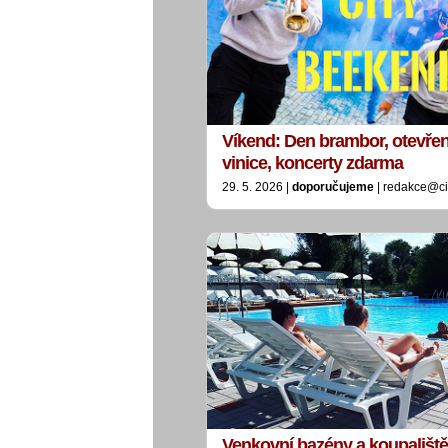
Víkend: Den brambor, otevřené
vinice, koncerty zdarma
29. 5. 2026 |
doporučujeme
| redakce@ci
Venkovní bazény a koupaliště