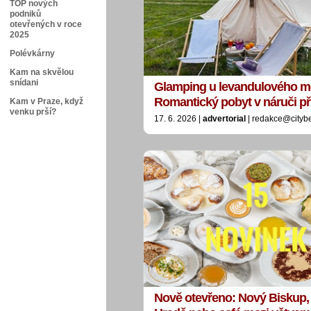
TOP nových
podniků
otevřených v roce
2025
Polévkárny
Kam na skvělou
snídani
Glamping u levandulového m
Romantický pobyt v náruči př
Kam v Praze, když
venku prší?
17. 6. 2026 |
advertorial
| redakce@cityb
Nově otevřeno: Nový Biskup,