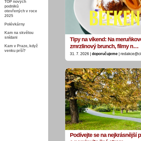
TOP nových
podniků
otevřených v roce
2025
Polévkárny
Kam na skvělou
snídani
Tipy na víkend: Na meruňkové
zmrzlinový brunch, filmy n…
Kam v Praze, když
venku prší?
31. 7. 2026 |
doporučujeme
| redakce@ci
Podívejte se na nejkrásnější p