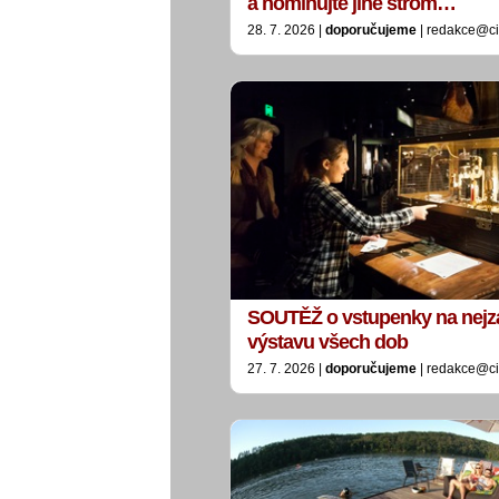
a nominujte jiné strom…
28. 7. 2026 |
doporučujeme
| redakce@ci
SOUTĚŽ o vstupenky na nejz
výstavu všech dob
27. 7. 2026 |
doporučujeme
| redakce@ci