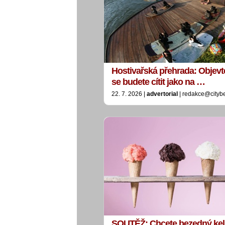
Hostivařská přehrada: Objevt
se budete cítit jako na …
22. 7. 2026 |
advertorial
| redakce@cityb
SOUTĚŽ: Chcete bezedný ke