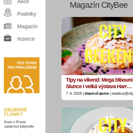
Akce
Magazín CityBee
Podniky
Magazín
Inzerce
Tipy na víkend: Mega blbouni
Slunce i velká výstava Harr…
7. 8. 2026 |
doporučujeme
| redakce@cit
OBLÍBENÉ
ČLÁNKY
Kam v Praze
zadarmo kdykoliv