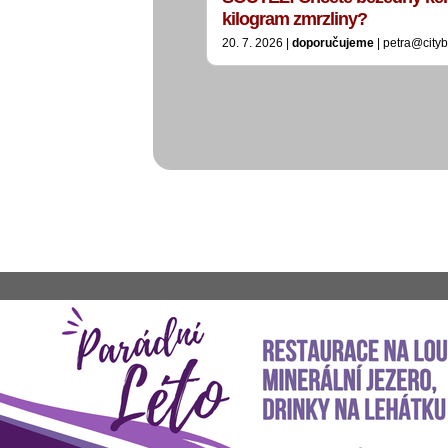
kilogram zmrzliny?
20. 7. 2026 |
doporučujeme
| petra@city