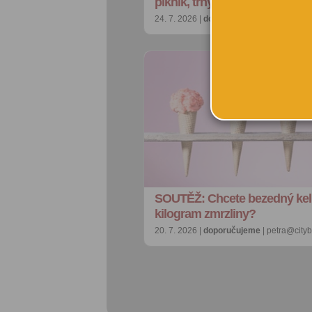
piknik, trhy i otevřená zahra…
24. 7. 2026 |
doporučujeme
| redakce@ci
SOUTĚŽ: Chcete bezedný ke
kilogram zmrzliny?
20. 7. 2026 |
doporučujeme
| petra@city