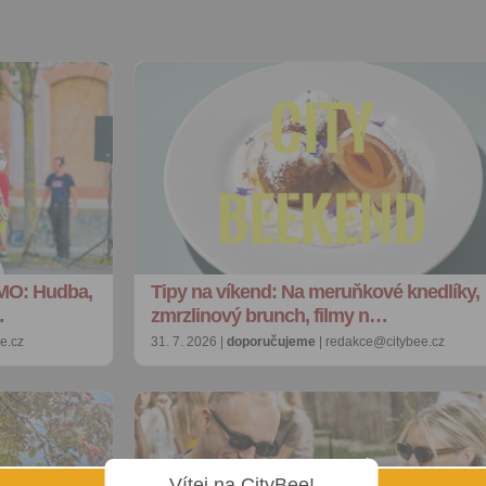
MO: Hudba,
Tipy na víkend: Na meruňkové knedlíky,
…
zmrzlinový brunch, filmy n…
e.cz
31. 7. 2026 |
doporučujeme
| redakce@citybee.cz
Vítej na CityBee!