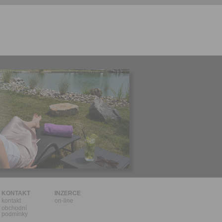
l.
stávat
te souhlas
ných
zesílání
h sdělení
ngových
e v Praze.
ti let, nebo
u se
 pro tento
hoto
te starší 16
hoto
e, že jste
KONTAKT
INZERCE
kontakt
on-line
lasíte s
obchodní
podmínky