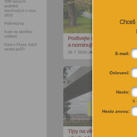
TOP nových
podniků
otevřených v roce
2025
Chceš 
Polévkárny
Kam na skvělou
snídani
Podívejte se na nejkrásnější p
a nominujte jiné strom…
Kam v Praze, když
venku prší?
28. 7. 2026 |
doporučujeme
| redakce@ci
E-mail:
Oslovení:
Heslo:
6 
Heslo znovu:
Tipy na víkend: Akrobacie na 