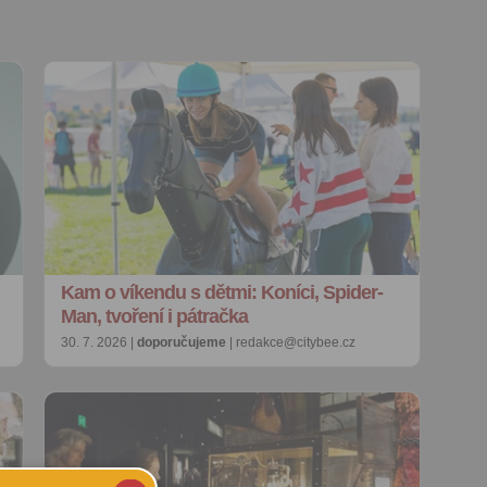
Kam o víkendu s dětmi: Koníci, Spider-
Man, tvoření i pátračka
30. 7. 2026 |
doporučujeme
| redakce@citybee.cz