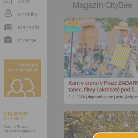
Akce
Magazín CityBee
Podniky
Magazín
Inzerce
Kam v srpnu v Praze ZADAR
tanec, filmy i akrobaté pod š
3. 8. 2026 |
doporučujeme
| petra@citybe
OBLÍBENÉ
ČLÁNKY
Kam v Praze
zadarmo kdykoliv