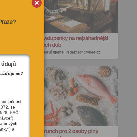
 Praze?
SOUTĚŽ o vstupenky na nejzáhadnější
výstavu všech dob
27. 7. 2026 |
doporučujeme
| redakce@citybee.cz
 údajů
mažďujeme?
 společnost
9072, se
3/28, PSČ
rávce“).
 webových
ánky“) a
e
SOUTĚŽ: Brunch pro 2 osoby plný