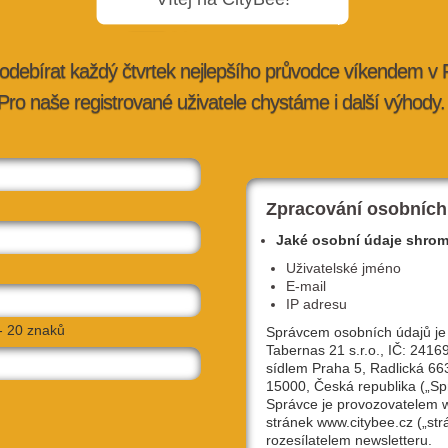
odebírat každý čtvrtek nejlepšího průvodce víkendem v
Pro naše registrované uživatele chystáme i další výhody.
ražské aleje
Nejprodávanější piva z plzeňského
pivovaru Elektrárna jsou nově b…
tybee.cz
27. 7. 2026 |
advertorial
| redakce@citybee.cz
Zpracování osobních
Jaké osobní údaje shro
Uživatelské jméno
E-mail
IP adresu
- 20 znaků
Správcem osobních údajů je
Tabernas 21 s.r.o., IČ: 2416
sídlem Praha 5, Radlická 66
15000, Česká republika („Sp
Správce je provozovatelem
stránek www.citybee.cz („str
lávce,
Hostivařská přehrada: Objevte místo, kd
rozesílatelem newsletteru.