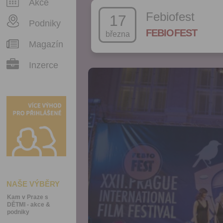
Akce
Febiofest
17
Podniky
FEBIOFEST
března
Magazín
Inzerce
NAŠE VÝBĚRY
Kam v Praze s
DĚTMI - akce &
podniky