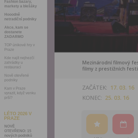
Fashion bazary,
markety a blešáky
Hooodně
netradiční podniky
Akce, kam se
dostanete
ZADARMO
TOP únikové hry v
Praze
Kde najít nejhezčí
Mezinárodní filmový fes
zahrádky u
restaurací
filmy z prestižních fest
Nově otevřené
podniky
ZAČÁTEK:
17. 03. 16
Kam v Praze
vyrazit, když venku
KONEC:
25. 03. 16
prší?
LÉTO 2026 V
PRAZE
NOVĚ
OTEVŘENO: 15
nových podniků