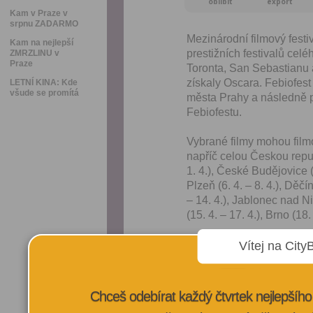
oblíbit
export
Kam v Praze v
srpnu ZADARMO
Mezinárodní filmový festiv
Kam na nejlepší
prestižních festivalů cel
ZMRZLINU v
Praze
Toronta, San Sebastianu a
získaly Oscara. Febiofest
LETNÍ KINA: Kde
všude se promítá
města Prahy a následně 
Febiofestu.
Vybrané filmy mohou filmo
napříč celou Českou repub
1. 4.), České Budějovice (31
Plzeň (6. 4. – 8. 4.), Děčí
– 14. 4.), Jablonec nad Ni
(15. 4. – 17. 4.), Brno (18. 
Vítej na City
VÍCE INFORMA
Chceš odebírat každý čtvrtek nejlepší