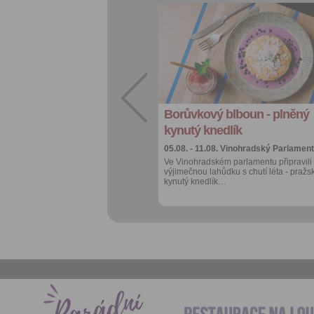
Přidat do
oblíbených
Sdílet:
Facebook
export do
kalendáře
Borůvkový blboun - plněný
Více výhod pro
přihlášené
kynutý knedlík
05.08. - 11.08.
Vinohradský Parlament
Ve Vinohradském parlamentu připravili
výjimečnou lahůdku s chutí léta - pražs
kynutý knedlík…