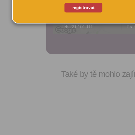
registrovat
Cinestar Anděl
Rad
Tel: 221 101 111
Prah
Také by tě mohlo zají