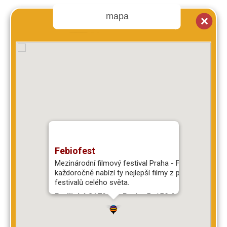
mapa
Febiofest
Mezinárodní filmový festival Praha - Febiofest
každoročně nabízí ty nejlepší filmy z prestižních
festivalů celého světa.
Radlická 3179/1e, Praha 5, 150 00