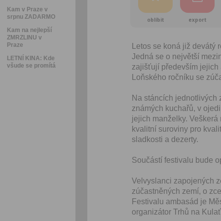
Kam v Praze v
srpnu ZADARMO
oblíbit
export
Kam na nejlepší
ZMRZLINU v
Praze
Letos se koná již devátý 
Jedná se o největší mezin
LETNÍ KINA: Kde
všude se promítá
zajišťují především jejic
Loňského ročníku se zúča
Na stáncích jednotlivých 
známých kuchařů, v ojedin
jejich manželky. Veškerá
kvalitní suroviny pro kval
sladkosti a dezerty.
Součástí festivalu bude o
Velvyslanci zapojených z
zúčastněných zemí, o zcel
Festivalu ambasád je Měs
organizátor Trhů na Kula