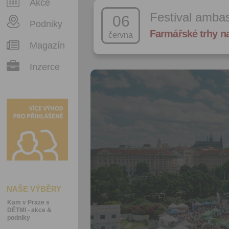
Akce
Festival amba
06
Podniky
Farmářské trhy n
června
Magazín
Inzerce
NAŠE VÝBĚRY
Kam v Praze s
DĚTMI - akce &
podniky