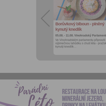
Sdílet:
Facebook
export do
kalendáře
Borůvkový blboun - plněný
Více výhod pro
přihlášené
kynutý knedlík
05.08. - 11.08.
Vinohradský Parlament
Ve Vinohradském parlamentu připravili
výjimečnou lahůdku s chutí léta - pražs
kynutý knedlík…