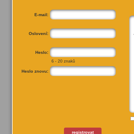
E-mail:
Oslovení:
Heslo:
6 - 20 znaků
Heslo znovu:
registrovat