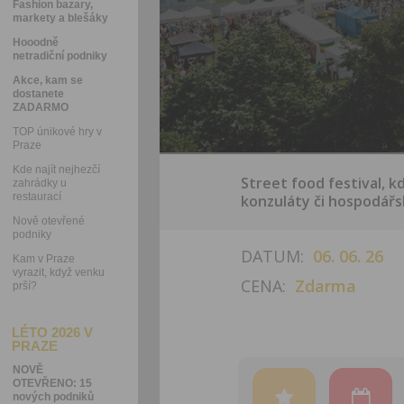
Fashion bazary,
markety a blešáky
Hooodně
netradiční podniky
Akce, kam se
dostanete
ZADARMO
TOP únikové hry v
Praze
Kde najít nejhezčí
Street food festival, k
zahrádky u
restaurací
konzuláty či hospodář
Nově otevřené
podniky
DATUM:
06. 06. 26
Kam v Praze
vyrazit, když venku
CENA:
Zdarma
prší?
LÉTO 2026 V
PRAZE
NOVĚ
OTEVŘENO: 15
nových podniků