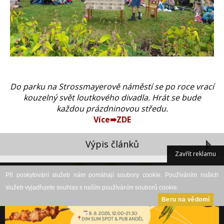
Do parku na Strossmayerově náměstí se po roce vrací
kouzelný svět loutkového divadla. Hrát se bude
každou prázdninovou středu.
Více➠ZDE
Výpis článků
Zavřít reklamu
Při poskytování služeb nám pomáhají soubory cookie. Používáním našich
služeb vyjadřujete souhlas s naším používáním souborů cookie.
Beru na vědomí
DESKTOP VERZE