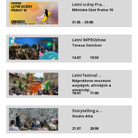
Letní scény Pra…
Městská část Praha 10
31.05. - 30.08.
Letní IMPROshow
Terasa Smíchov
14.07.
19:30
Letní festival …
Náprstkovo muzeum
asijských, afrických a
americký…
18.07.
11:00
Storytelling u …
Studio Alta
21.07.
20:00