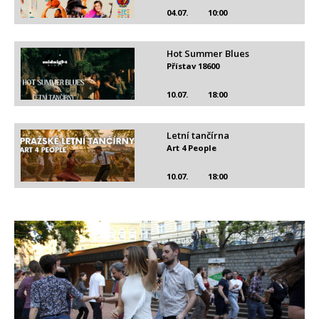
04.07.
10:00
Hot Summer Blues
Přístav 18600
10.07.
18:00
Letní tančírna
Art 4 People
10.07.
18:00