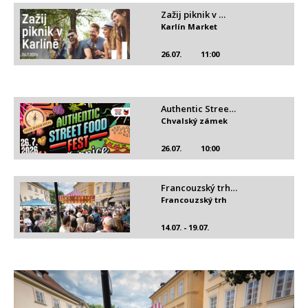
Zažij piknik v …
Karlín Market
26.07.
11:00
Authentic Stree…
Chvalský zámek
26.07.
10:00
Francouzský trh…
Francouzský trh
14.07. - 19.07.