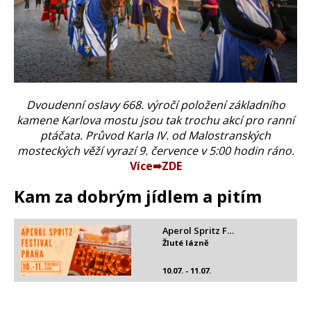
Dvoudenní oslavy 668. výročí položení základního
kamene Karlova mostu jsou tak trochu akcí pro ranní
ptáčata. Průvod Karla IV. od Malostranských
mosteckých věží vyrazí 9. července v 5:00 hodin ráno.
Více➠ZDE
Kam za dobrým jídlem a pitím
Aperol Spritz F…
Žluté lázně
10.07. - 11.07.