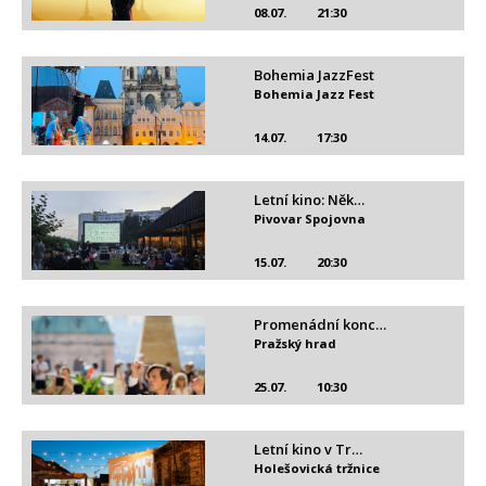
08.07.
21:30
Bohemia JazzFest
Bohemia Jazz Fest
14.07.
17:30
Letní kino: Něk…
Pivovar Spojovna
15.07.
20:30
Promenádní konc…
Pražský hrad
25.07.
10:30
Letní kino v Tr…
Holešovická tržnice