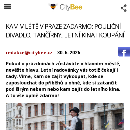
CityBee
KAM V LÉTĚ V PRAZE ZADARMO: POULIČNÍ
DIVADLO, TANČÍRNY, LETNÍ KINA I KOUPÁNÍ
redakce@citybee.cz
|30. 6. 2026
Pokud o prázdninách zůstáváte v hlavním městě,
nevěšte hlavu. Letní radovánky vás totiž čekají i
tady. Víme, kam se zajít vykoupat, kde se
zaposlouchat do příběhů u ohně, kde si zatančit
pod širým nebem nebo kam zajít do letního kina.
A to vše úplně zdarma!