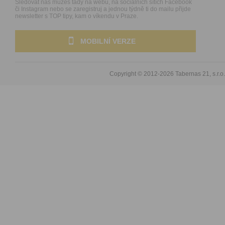
Sledovat nás můžeš tady na webu, na sociálních sítích Facebook
či Instagram nebo se zaregistruj a jednou týdně ti do mailu přijde
newsletter s TOP tipy, kam o víkendu v Praze.
MOBILNÍ VERZE
Copyright © 2012-2026
Tabernas 21, s.r.o.