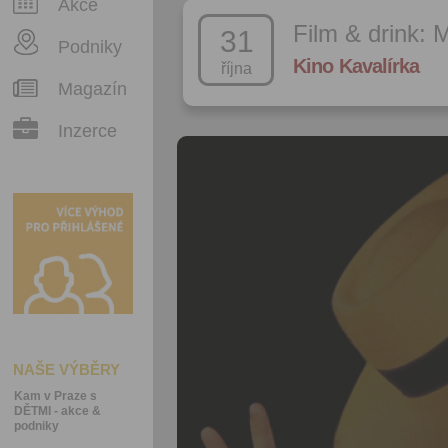
Akce
Film & drink: 
31
Podniky
Kino Kavalírka
října
Magazín
Inzerce
NAŠE VÝBĚRY
Kam v Praze s
DĚTMI - akce &
podniky