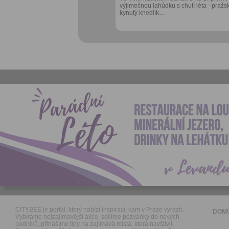
výjimečnou lahůdku s chutí léta - pražs
kynutý knedlík…
CITYBEE je portál, který nabízí inspiraci, kam v Praze vyrazit.
DOM
Vybíráme nejzajímavější akce, sdílíme pozvánky do nových
podniků, přinášíme tipy na zajímavá místa, která navštívit.