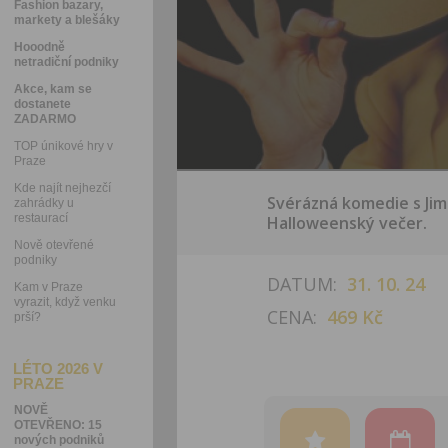
Fashion bazary,
markety a blešáky
Hooodně
netradiční podniky
Akce, kam se
dostanete
ZADARMO
TOP únikové hry v
Praze
Kde najít nejhezčí
Svérázná komedie s Jime
zahrádky u
restaurací
Halloweenský večer.
Nově otevřené
podniky
DATUM:
31. 10. 24
Kam v Praze
vyrazit, když venku
CENA:
469 Kč
prší?
LÉTO 2026 V
PRAZE
NOVĚ
OTEVŘENO: 15
nových podniků