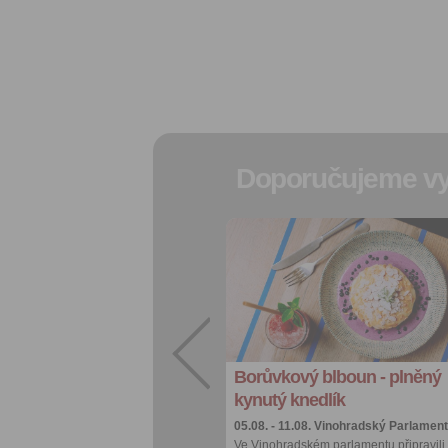
Doporučujeme vy
Přidat do
oblíbených
Sdílet:
Facebook
export do
kalendáře
Borůvkový blboun - plněný
Více výhod pro
přihlášené
kynutý knedlík
05.08. - 11.08.
Vinohradský Parlament
Ve Vinohradském parlamentu připravili