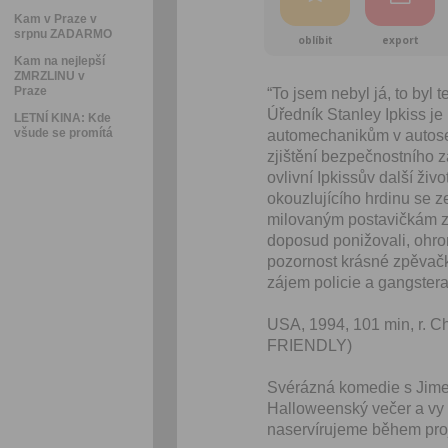
Kam v Praze v
srpnu ZADARMO
oblíbit
export
Kam na nejlepší
ZMRZLINU v
Praze
“To jsem nebyl já, to byl t
Úředník Stanley Ipkiss je
LETNÍ KINA: Kde
všude se promítá
automechanikům v autoser
zjištění bezpečnostního 
ovlivní Ipkissův další živ
okouzlujícího hrdinu se 
milovaným postavičkám z 
doposud ponižovali, ohr
pozornost krásné zpěvačk
zájem policie a gangstera 
USA, 1994, 101 min, r. Ch
FRIENDLY)
Svérázná komedie s Jimem 
Halloweenský večer a vy s
naservírujeme během pro