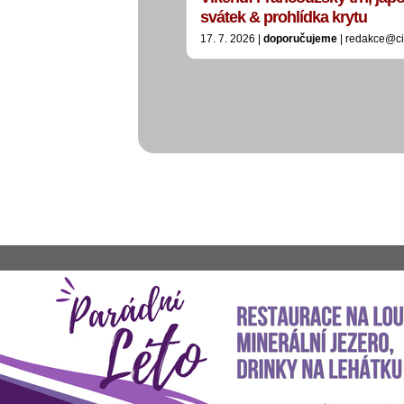
svátek & prohlídka krytu
17. 7. 2026 |
doporučujeme
| redakce@ci