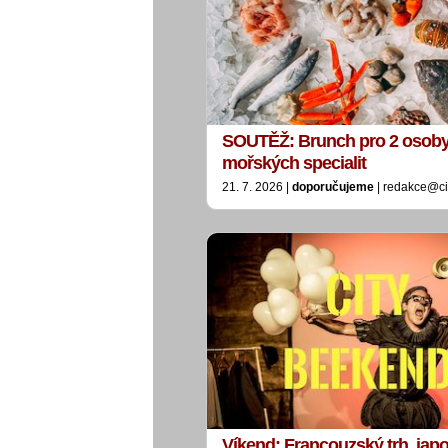
SOUTĚŽ: Brunch pro 2 osoby
mořských specialit
21. 7. 2026 |
doporučujeme
| redakce@ci
Víkend: Francouzský trh, jap