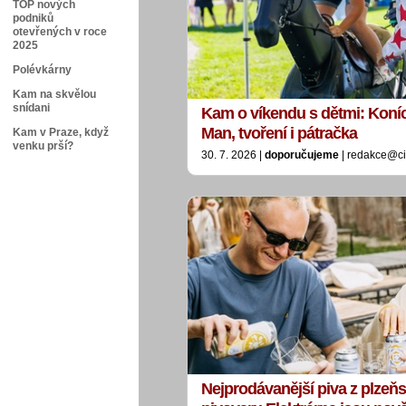
TOP nových
podniků
otevřených v roce
2025
Polévkárny
Kam na skvělou
snídani
Kam o víkendu s dětmi: Koníci
Man, tvoření i pátračka
Kam v Praze, když
venku prší?
30. 7. 2026 |
doporučujeme
| redakce@ci
Nejprodávanější piva z plzeň