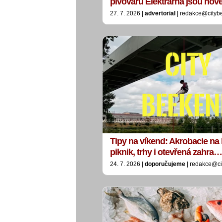
pivovaru Elektrárna jsou no
27. 7. 2026 |
advertorial
| redakce@cityb
Tipy na víkend: Akrobacie na 
piknik, trhy i otevřená zahra…
24. 7. 2026 |
doporučujeme
| redakce@ci