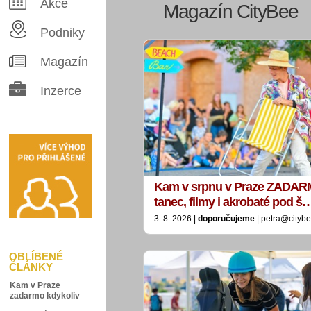
Akce
Magazín CityBee
Podniky
Magazín
Inzerce
Kam v srpnu v Praze ZADAR
tanec, filmy i akrobaté pod š
3. 8. 2026 |
doporučujeme
| petra@citybe
OBLÍBENÉ
ČLÁNKY
Kam v Praze
zadarmo kdykoliv