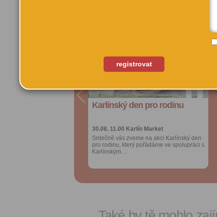
Další akce pořadatele:
Přidat do
Přidat do
oblíbených
oblíbených
Sdílet:
Sdílet:
registrovat
Facebook
Facebook
export do
export do
kalendáře
kalendáře
Karlínský den pro rodinu
Karlínský den pro rodinu
Více výhod pro
Více výhod pro
přihlášené
přihlášené
30.08. 11.00
30.08. 11.00
Karlín Market
Karlín Market
Srdečně vás zveme na akci Karlínský den
Srdečně vás zveme na akci Karlínský den
pro rodinu, který pořádáme ve spolupráci s
pro rodinu, který pořádáme ve spolupráci s
Karlínským…
Karlínským…
Také by tě mohlo zají