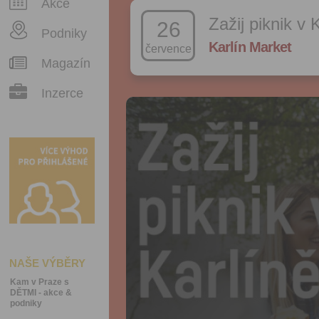
Akce
Zažij piknik v 
26
Podniky
Karlín Market
července
Magazín
Inzerce
NAŠE VÝBĚRY
Kam v Praze s
DĚTMI - akce &
podniky