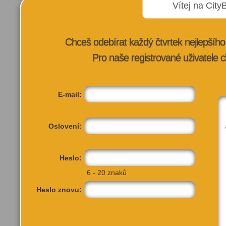
Vítej na City
Chceš odebírat každý čtvrtek nejlepší
Pro naše registrované uživatele c
E-mail:
Oslovení:
Heslo:
6 - 20 znaků
Heslo znovu:
Karlín Market
Karl
Tel:
Pra