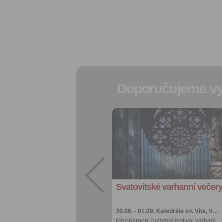
Doporučujeme vy
Přidat do
oblíbených
Sdílet:
Facebook
export do
kalendáře
Svatovítské varhanní večer
Více výhod pro
přihlášené
30.06. - 01.09.
Katedrála sv. Víta, V…
Mezinárodní hudební festival varhaní