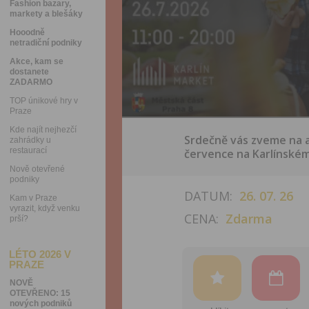
Fashion bazary,
markety a blešáky
Hooodně
netradiční podniky
Akce, kam se
dostanete
ZADARMO
TOP únikové hry v
Praze
Kde najít nejhezčí
Srdečně vás zveme na ak
zahrádky u
restaurací
července na Karlínském
Nově otevřené
podniky
DATUM:
26. 07. 26
Kam v Praze
vyrazit, když venku
CENA:
Zdarma
prší?
LÉTO 2026 V
PRAZE
NOVĚ
OTEVŘENO: 15
nových podniků