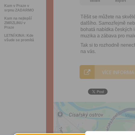
oblíbit
export
Kam v Praze v
srpnu ZADARMO
Těšit se můžete na skvělé
Kam na nejlepší
dalšího. Samozřejmě nebu
ZMRZLINU v
Praze
bohatá nabídka českých 
muzika a zábava pro malé
LETNÍ KINA: Kde
všude se promítá
Tak si to rozhodně nenecht
na vás.
VÍCE INFORMA