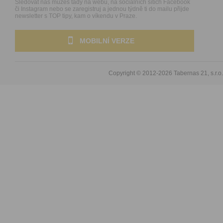
Sledovat nás můžeš tady na webu, na sociálních sítích Facebook
či Instagram nebo se zaregistruj a jednou týdně ti do mailu přijde
newsletter s TOP tipy, kam o víkendu v Praze.
MOBILNÍ VERZE
Copyright © 2012-2026
Tabernas 21, s.r.o.