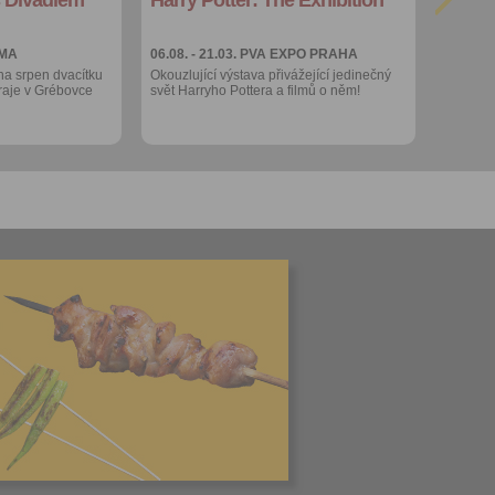
Více výhod pro
přihlášené
 MA
06.08. - 21.03.
PVA EXPO PRAHA
na srpen dvacítku
Okouzlující výstava přivážející jedinečný
raje v Grébovce
svět Harryho Pottera a filmů o něm!