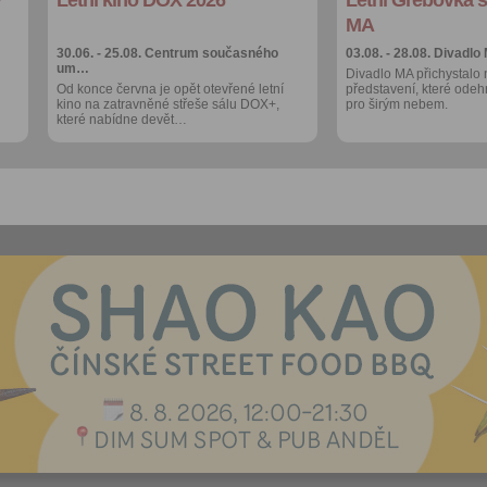
Více výhod pro
Více výhod pro
přihlášené
přihlášené
MA
30.06. - 25.08.
Centrum současného
03.08. - 28.08.
Divadlo
um…
Divadlo MA přichystalo 
Od konce června je opět otevřené letní
představení, které odeh
kino na zatravněné střeše sálu DOX+,
pro širým nebem.
které nabídne devět…