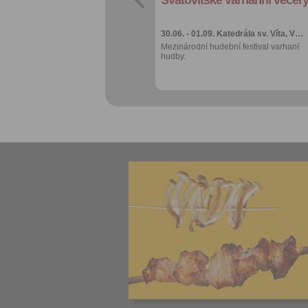
Více výhod pro
přihlášené
30.06. - 01.09.
Katedrála sv. Víta, V…
Mezinárodní hudební festival varhaní
hudby.