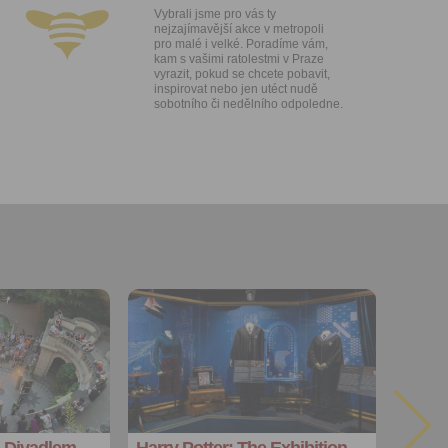
e v Praze.
Vybrali jsme pro vás ty
ti let, nebo
nejzajímavější akce v metropoli
u se
pro malé i velké. Poradíme vám,
kam s vašimi ratolestmi v Praze
 pro tento
vyrazit, pokud se chcete pobavit,
inspirovat nebo jen utéct nudě
sobotního či nedělního odpoledne.
hoto
te starší 16
hoto
e, že jste
lasíte s
Přidat do
oblíbených
Sdílet:
Facebook
export do
kalendáře
s Divadlem
Harry Potter: The Exhibition