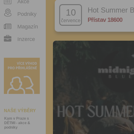
Akce
Hot Summer B
10
Podniky
Přístav 18600
července
Magazín
Inzerce
NAŠE VÝBĚRY
Kam v Praze s
DĚTMI - akce &
podniky