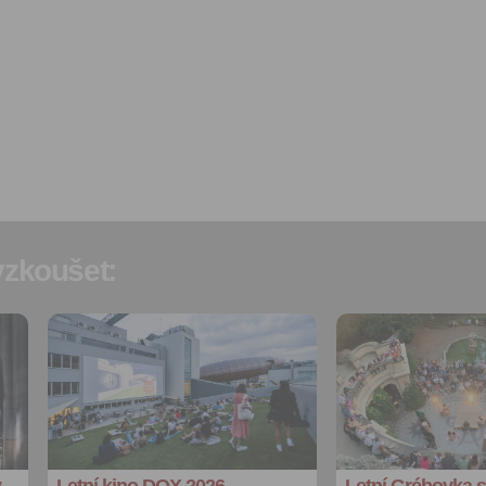
materiálů a pozvánek na akc
Souhlas je udělen po dobu pě
do odvolání Vašeho souhlas
zpracováním osobních údajů
účel.
Vyplněním a odesláním to
formuláře potvrzujete, že js
let.
Vyplněním a odesláním to
formuláře rovněž potvrzujet
si přečetl(a)
Všeobecné a
obchodní podmínky
a souh
zkoušet:
jejich obsahem.
Přidat do
Přidat do
oblíbených
oblíbených
Sdílet:
Sdílet:
Facebook
Facebook
export do
export do
kalendáře
kalendáře
y
Letní kino DOX 2026
Letní Grébovka 