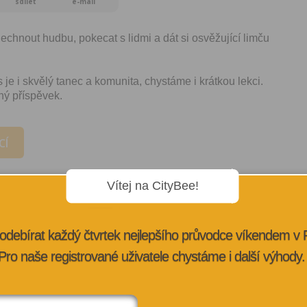
sdílet
e-mail
lechnout hudbu, pokecat s lidmi a dát si osvěžující limču
s je i skvělý tanec a komunita, chystáme i krátkou lekci.
ný příspěvek.
CÍ
Vítej na CityBee!
odebírat každý čtvrtek nejlepšího průvodce víkendem v
Pro naše registrované uživatele chystáme i další výhody.