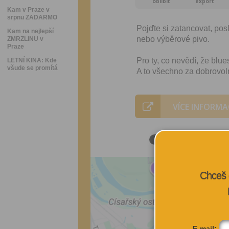
oblíbit
export
Kam v Praze v
srpnu ZADARMO
Pojďte si zatancovat, pos
Kam na nejlepší
nebo výběrové pivo.
ZMRZLINU v
Praze
Pro ty, co nevědí, že blue
LETNÍ KINA: Kde
všude se promítá
A to všechno za dobrovol
VÍCE INFORMA
Chceš 
E-mail: