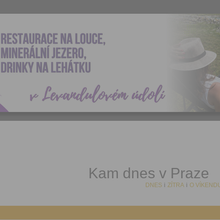
Kam dnes v Praze
DNES
i
ZÍTRA
i
O VÍKEND