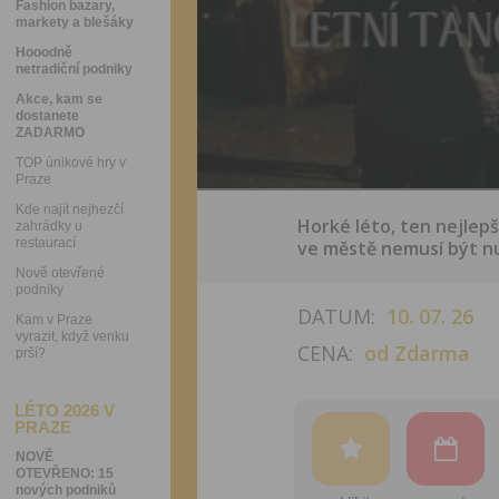
Fashion bazary,
markety a blešáky
Hooodně
netradiční podniky
Akce, kam se
dostanete
ZADARMO
TOP únikové hry v
Praze
Kde najít nejhezčí
Horké léto, ten nejlepš
zahrádky u
restaurací
ve městě nemusí být n
Nově otevřené
podniky
DATUM:
10. 07. 26
Kam v Praze
vyrazit, když venku
CENA:
od Zdarma
prší?
LÉTO 2026 V
PRAZE
NOVĚ
OTEVŘENO: 15
nových podniků