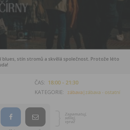
í blues, stín stromů a skvělá společnost. Protože léto
uda!
ČAS:
18:00 - 21:30
KATEGORIE:
zábava
|zábava - ostatní
Zapamatuj,
sdílej,
vyraž