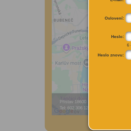
Oslovení:
Heslo:
6 
Heslo znovu:
Přístav 18600
Za 
Tel: 602 306 123
Pra