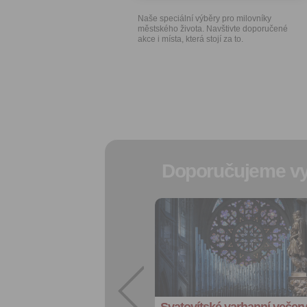
Naše speciální výběry pro milovníky
městského života. Navštivte doporučené
akce i místa, která stojí za to.
Doporučujeme vy
Přidat do
oblíbených
Sdílet:
Facebook
export do
kalendáře
Svatovítské varhanní večer