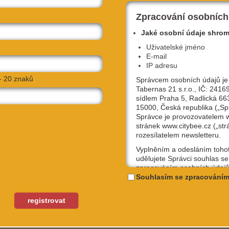
Zpracování osobních
Jaké osobní údaje shro
Uživatelské jméno
E-mail
IP adresu
- 20 znaků
Správcem osobních údajů je
Tabernas 21 s.r.o., IČ: 2416
sídlem Praha 5, Radlická 66
15000, Česká republika („Sp
Správce je provozovatelem
stránek www.citybee.cz („str
rozesílatelem newsletteru.
Vyplněním a odesláním toho
udělujete Správci souhlas se
zpracováním osobních údajů
uživatelské jméno, email, IP
Souhlasím se zpracováním
Karlínským přístavem
NAVIGOVAT
účely, které si sami níže zvol
ha, 18600
Kterýkoliv ze souhlasů můžet
registrovat
odvolat, a to na emailové ad
podpora@citybee.cz nebo v 
„Nastavení“ Vašeho uživatel