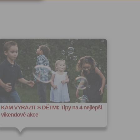
u:
 registrovat
ořit vizitku
 se
 za účelem
ého účtu
ivatele na
 jejich
e udělen po
o účtu až do
volání
váním
l.
KAM VYRAZIT S DĚTMI: Tipy na 4 nejlepší
stávat
te souhlas
víkendové akce
ných
zesílání
h sdělení
ngových