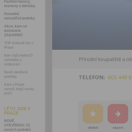
Fashion bazary,
markety a blešáky
Hooodně
netradiční podniky
Akce, kam se
dostanete
ZADARMO
TOP únikové hry v
Praze
Kde najít nejhezčí
Přírodní koupaliště a o
zahrádky u
restaurací
Nově otevřené
TELEFON:
603 449 6
podniky
Kam v Praze
vyrazit, když venku
prší?
LÉTO 2026 V
PRAZE
NOVĚ
OTEVŘENO: 15
oblíbit
export
nových podniků