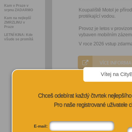
Kam v Praze v
Koupaliště Motol je příro
srpnu ZADARMO
protékající vodou.
Kam na nejlepší
ZMRZLINU v
Praze
Provoz je letos v provizo
vybaven mobilním zázemí
LETNÍ KINA: Kde
všude se promítá
V roce 2026 vstup zdarma
VÍCE INFORMA
Vítej na City
Chceš odebírat každý čtvrtek nejlepší
Pro naše registrované uživatele c
E-mail: