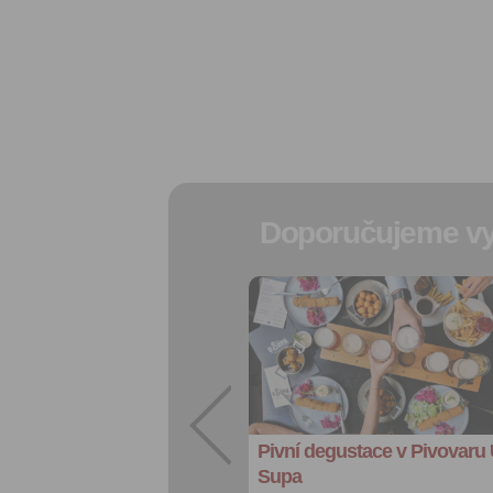
Doporučujeme vy
Přidat do
oblíbených
Sdílet:
Facebook
export do
kalendáře
Pivní degustace v Pivovaru
Více výhod pro
přihlášené
Supa