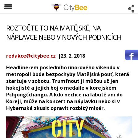
CityBee
ROZTOČTE TO NA MATĚJSKÉ, NA
NÁPLAVCE NEBO V NOVÝCH PODNICÍCH
redakce@citybee.cz
|23. 2. 2018
Headlinerem posledního únorového víkendu v
metropoli bude bezpochyby Matějská pouť, která
startuje v sobotu. Trumfnout ji můžou už jen
hokejisté a jejich boj o medaile v korejském
Pchjongčchangu. A kdo nechce na labutě ani do
Koreji, může na koncert na náplavku nebo si v
Hybernské zkusit opravit rozbitý mixér.