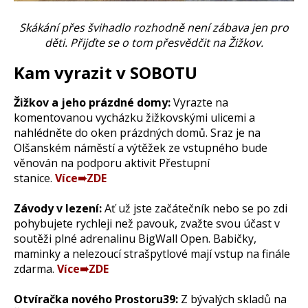
Skákání přes švihadlo rozhodně není zábava jen pro
děti. Přijďte se o tom přesvědčit na Žižkov.
Kam vyrazit v SOBOTU
Žižkov a jeho prázdné domy:
Vyrazte na
komentovanou vycházku žižkovskými ulicemi a
nahlédněte do oken prázdných domů. Sraz je na
Olšanském náměstí a výtěžek ze vstupného bude
věnován na podporu aktivit Přestupní
stanice.
Více➠ZDE
Závody v lezení:
Ať už jste začátečník nebo se po zdi
pohybujete rychleji než pavouk, zvažte svou účast v
soutěži plné adrenalinu BigWall Open. Babičky,
maminky a nelezoucí strašpytlové mají vstup na finále
zdarma.
Více➠ZDE
Otvíračka nového Prostoru39:
Z bývalých skladů na