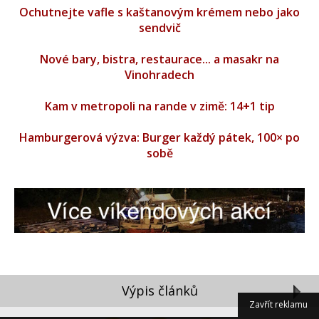
Ochutnejte vafle s kaštanovým krémem nebo jako
sendvič
Nové bary, bistra, restaurace... a masakr na
Vinohradech
Kam v metropoli na rande v zimě: 14+1 tip
Hamburgerová výzva: Burger každý pátek, 100× po
sobě
Výpis článků
Zavřít reklamu