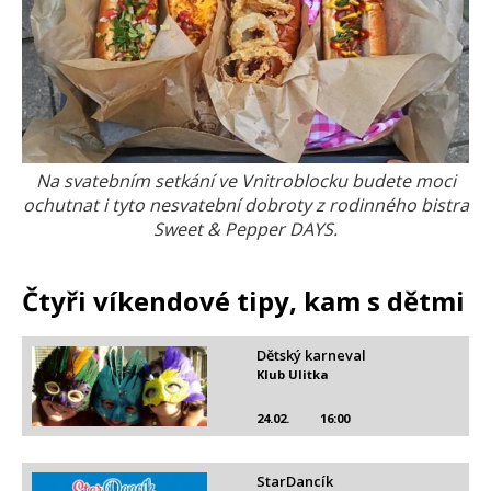
Na svatebním setkání ve Vnitroblocku budete moci
ochutnat i tyto nesvatební dobroty z rodinného bistra
Sweet & Pepper DAYS.
Čtyři víkendové tipy, kam s dětmi
Dětský karneval
Klub Ulitka
24.02.
16:00
StarDancík