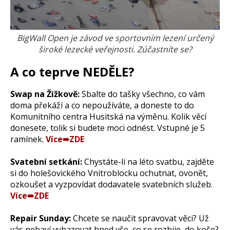
BigWall Open je závod ve sportovním lezení určený
široké lezecké veřejnosti. Zúčastníte se?
A co teprve NEDĚLE?
Swap na Žižkově:
Sbalte do tašky všechno, co vám
doma překáží a co nepoužíváte, a doneste to do
Komunitního centra Husitská na výměnu. Kolik věcí
donesete, tolik si budete moci odnést. Vstupné je 5
ramínek.
Více➠ZDE
Svatební setkání:
Chystáte-li na léto svatbu, zajděte
si do holešovického Vnitroblocku ochutnat, ovonět,
ozkoušet a vyzpovídat dodavatele svatebních služeb.
Více➠ZDE
Repair Sunday:
Chcete se naučit spravovat věci? Už
vás nebaví vyhazovat hned vše, co se rozbije, do koše?