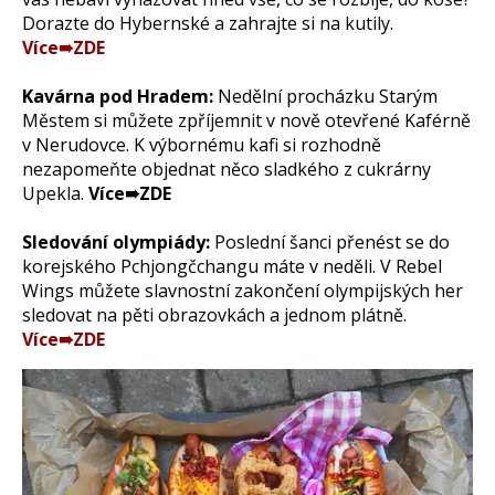
Dorazte do Hybernské a zahrajte si na kutily.
Více➠ZDE
Kavárna pod Hradem:
Nedělní procházku Starým
Městem si můžete zpříjemnit v nově otevřené Kaférně
v Nerudovce. K výbornému kafi si rozhodně
nezapomeňte objednat něco sladkého z cukrárny
Upekla.
Více➠ZDE​
Sledování olympiády:
Poslední šanci přenést se do
korejského Pchjongčchangu máte v neděli. V Rebel
Wings můžete slavnostní zakončení olympijských her
sledovat na pěti obrazovkách a jednom plátně.
Více➠ZDE