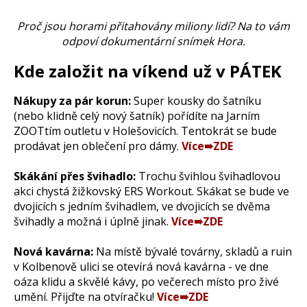
Proč jsou horami přitahovány miliony lidí? Na to vám
odpoví dokumentární snímek Hora.
Kde založit na víkend už v PÁTEK
Nákupy za pár korun:
Super kousky do šatníku
(nebo klidně celý nový šatník) pořídíte na Jarním
ZOOTtím outletu v Holešovicích. Tentokrát se bude
prodávat jen oblečení pro dámy.
Více➠ZDE
Skákání přes švihadlo:
Trochu švihlou švihadlovou
akci chystá žižkovský ERS Workout. Skákat se bude ve
dvojicích s jedním švihadlem, ve dvojicích se dvěma
švihadly a možná i úplně jinak.
Více➠ZDE
Nová kavárna:
Na místě bývalé továrny, skladů a ruin
v Kolbenově ulici se otevírá nová kavárna - ve dne
oáza klidu a skvělé kávy, po večerech místo pro živé
umění. Přijďte na otvíračku!
Více➠ZDE