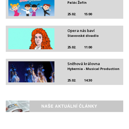
Palác Žofín
25.02.
15:00
Opera nás baví
Stavovské divadlo
25.02.
11:00
Sněhová královna
Hybernia - Musical Production
25.02.
14:30