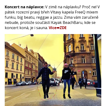
Koncert na náplavce:
V zimě na náplavku? Proč ne! V
pátek rozezní pravý břeh Vltavy kapela FreeQ mixem
funku, big beatu, reggae a jazzu. Zima vám zaručeně
nebude, protože součástí Kayak BeachBaru, kde se
koncert koná, je i sauna.
Více➠ZDE