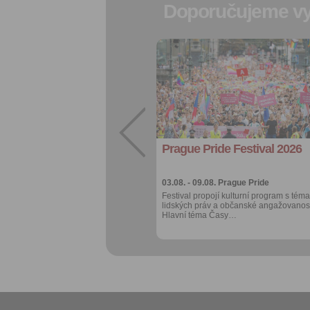
Doporučujeme vy
Přidat do
oblíbených
Sdílet:
Facebook
export do
kalendáře
Prague Pride Festival 2026
Více výhod pro
přihlášené
03.08. - 09.08.
Prague Pride
Festival propojí kulturní program s téma
lidských práv a občanské angažovanost
Hlavní téma Časy…