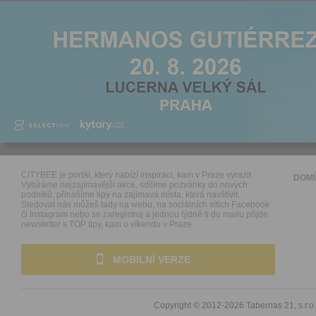
CITYBEE je portál, který nabízí inspiraci, kam v Praze vyrazit.
DOM
Vybíráme nejzajímavější akce, sdílíme pozvánky do nových
podniků, přinášíme tipy na zajímavá místa, která navštívit.
Sledovat nás můžeš tady na webu, na sociálních sítích Facebook
či Instagram nebo se zaregistruj a jednou týdně ti do mailu přijde
newsletter s TOP tipy, kam o víkendu v Praze.
MOBILNÍ VERZE
Copyright © 2012-2026
Tabernas 21, s.r.o.