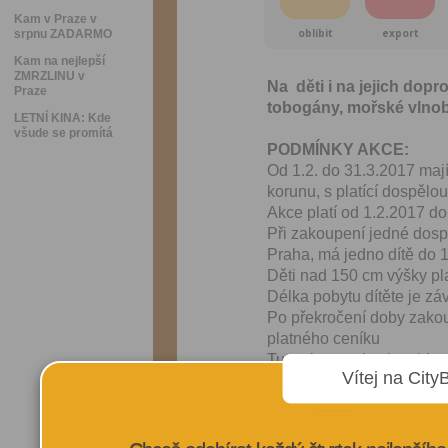
Kam v Praze v
oblíbit
export
srpnu ZADARMO
Kam na nejlepší
ZMRZLINU v
Na děti i na jejich dop
Praze
tobogány, mořské vlnob
LETNÍ KINA: Kde
všude se promítá
PODMÍNKY AKCE:
Od 1.2. do 31.3.2017 maj
korunu, s platící dospělo
Akce platí od 1.2.2017 do
Při zakoupení jedné dos
Praha, má jedno dítě do 1
Děti nad 150 cm výšky pla
Délka pobytu dítěte je z
Po překročení doby zako
platného ceníku
Tuto slevu nelze kombino
Vítej na City
VÍCE INFORMA