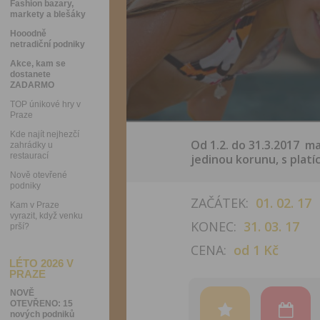
Fashion bazary,
markety a blešáky
Hooodně
netradiční podniky
Akce, kam se
dostanete
ZADARMO
TOP únikové hry v
Praze
Kde najít nejhezčí
Od 1.2. do 31.3.2017 ma
zahrádky u
restaurací
jedinou korunu, s platí
Nově otevřené
podniky
ZAČÁTEK:
01. 02. 17
Kam v Praze
vyrazit, když venku
KONEC:
31. 03. 17
prší?
CENA:
od 1 Kč
LÉTO 2026 V
PRAZE
NOVĚ
OTEVŘENO: 15
nových podniků