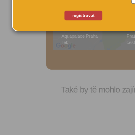
registrovat
Aquapalace Praha
Pra
Tel:
čest
Také by tě mohlo zají