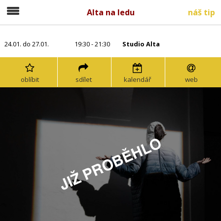
Alta na ledu
náš tip
24.01. do 27.01.
19:30 - 21:30
Studio Alta
oblíbit
sdílet
kalendář
web