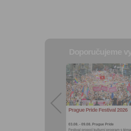
Doporučujeme vy
Přidat do
oblíbených
Sdílet:
Facebook
export do
kalendáře
Prague Pride Festival 2026
Více výhod pro
přihlášené
03.08. - 09.08.
Prague Pride
Festival propojí kulturní program s téma