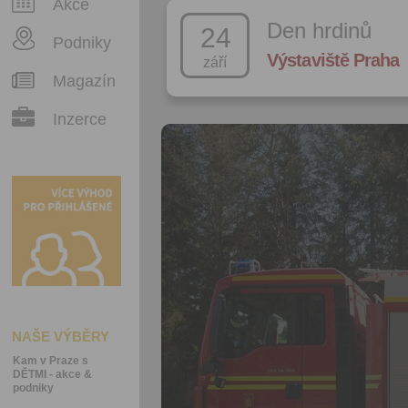
Akce
Den hrdinů
24
Podniky
Výstaviště Praha
září
Magazín
Inzerce
NAŠE VÝBĚRY
Kam v Praze s
DĚTMI - akce &
podniky