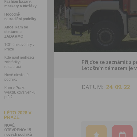
Fashion bazary,
markety a blešáky
Hooodně
netradiční podniky
Akce, kam se
dostanete
ZADARMO
TOP únikové hry v
Praze
Kde najít nejhezčí
Přijďte se seznámit s 
zahrádky u
restaurací
Letošním tématem je vý
Nově otevřené
podniky
DATUM:
24. 09. 22
Kam v Praze
vyrazit, když venku
prší?
LÉTO 2026 V
PRAZE
NOVĚ
OTEVŘENO: 15
nových podniků