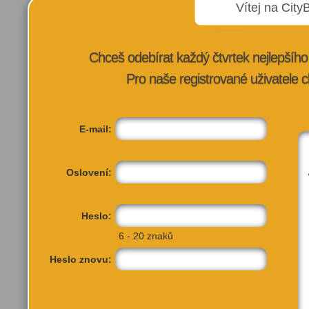
16:00–16:20 společná pr
Vítej na City
16:30–16:40 Městská poli
17:00–17:15 Armáda ČR –
Chceš odebírat každý čtvrtek nejlepší
17:15–17:30 vyhlášení vý
Pro naše registrované uživatele c
17:59–18:00 poděkování
18:10–18:30 Dopravní po
konečná tramvaje Výstavi
E-mail:
Oslovení:
VÍCE INFORMA
Heslo:
6 - 20 znaků
Heslo znovu: