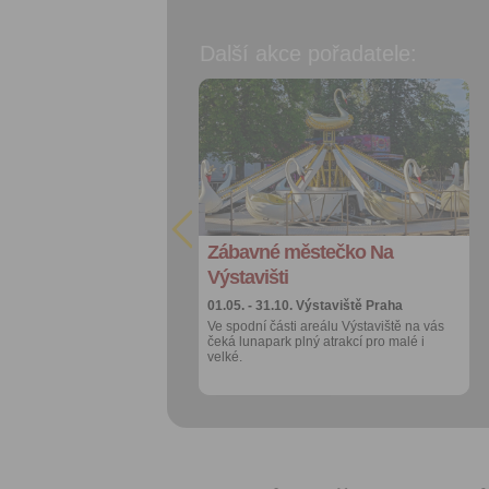
Další akce pořadatele:
Přidat do
Přidat do
oblíbených
oblíbených
Sdílet:
Sdílet:
Facebook
Facebook
export do
export do
kalendáře
kalendáře
Zábavné městečko Na
Zábavné městečko Na
Více výhod pro
Více výhod pro
přihlášené
přihlášené
Výstavišti
Výstavišti
01.05. - 31.10.
01.05. - 31.10.
Výstaviště Praha
Výstaviště Praha
Ve spodní části areálu Výstaviště na vás
Ve spodní části areálu Výstaviště na vás
čeká lunapark plný atrakcí pro malé i
čeká lunapark plný atrakcí pro malé i
velké.
velké.