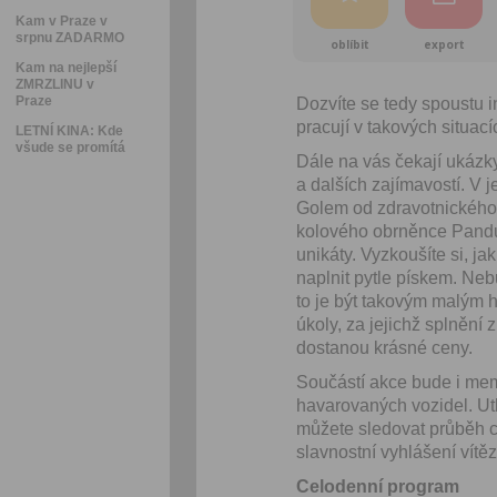
Kam v Praze v
srpnu ZADARMO
oblíbit
export
Kam na nejlepší
ZMRZLINU v
Praze
Dozvíte se tedy spoustu 
pracují v takových situac
LETNÍ KINA: Kde
všude se promítá
Dále na vás čekají ukázky
a dalších zajímavostí. V 
Golem od zdravotnického 
kolového obrněnce Pandur 
unikáty. Vyzkoušíte si, j
naplnit pytle pískem. Neb
to je být takovým malým h
úkoly, za jejichž splnění
dostanou krásné ceny.
Součástí akce bude i mem
havarovaných vozidel. Utk
můžete sledovat průběh c
slavnostní vyhlášení vítě
Celodenní program