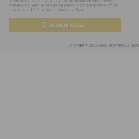
Sledovat nás můžeš tady na webu, na sociálních sítích Facebook
či Instagram nebo se zaregistruj a jednou týdně ti do mailu přijde
newsletter s TOP tipy, kam o víkendu v Praze.
MOBILNÍ VERZE
Copyright © 2012-2026
Tabernas 21, s.r.o.