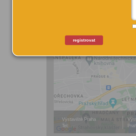
registrovat
Výstaviště Praha
Výst
Tel:
Pra