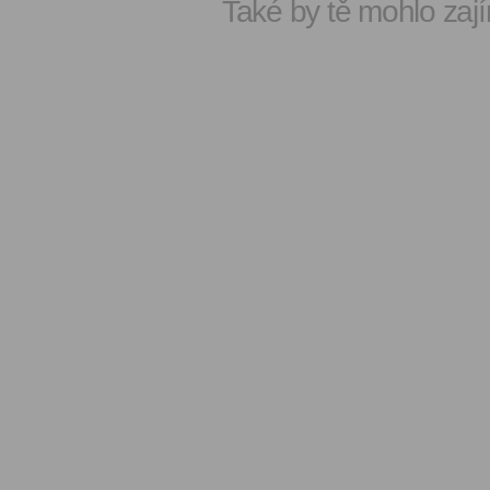
Také by tě mohlo zají