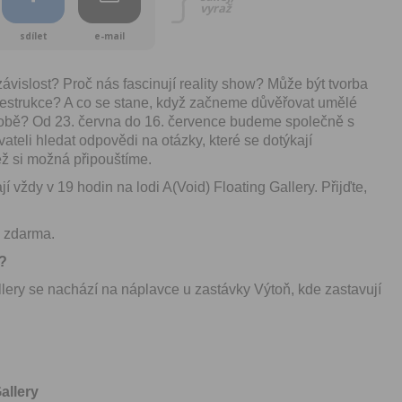
vyraž
sdílet
e-mail
vislost? Proč nás fascinují reality show? Může být tvorba
estrukce? A co se stane, když začneme důvěřovat umělé
 sobě? Od 23. června do 16. července budeme společně s
ateli hledat odpovědi na otázky, které se dotýkají
ež si možná připouštíme.
í vždy v 19 hodin na lodi A(Void) Floating Gallery. Přijďte,
e zdarma.
e?
lery se nachází na náplavce u zastávky Výtoň, kde zastavují
allery