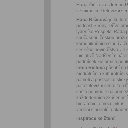
Hana Řičicová s Irenou R
se mimo jiné televizní ser
Hana Řičicová
je kultur
podcast Sirény. Dříve p
týdeníku Respekt. Ráda p
současnou českou prózu ne
komunikačních studií a žu
českého novinářstva. Je 
iniciativě Nadšením nájem
podmínek kulturních public
Irena Reifová
působí na F
mediálním a kulturálním s
pamětí a postsocialistic
patří televizní serialita 
často pohybuje na pomezí 
každodenních zkušeností p
hierarchie, emoce, vkus i
vedení studentů a akadem
Inspirace ke čtení: