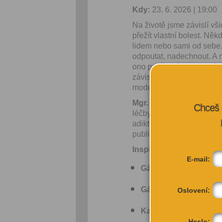
Kdy:
23. 6. 2026 | 19:00
Na životě jsme závislí vši
přežít vlastní bolest. Ně
lidem nebo sami od sebe. 
odpoutat, nadechnout. A n
ono pověstné dno, které 
závislost? A koho nebo c
moderují ho: Dagmar Pla
Mgr. Aleš Kuda
je adikto
Chceš 
léčby závislostí. Je zakl
adiktologie 1. lékařské fa
publikační činnosti a zastá
Inspirace ke čtení:
E-mail:
Gábor Maté:
V říši hl
Gábor Maté:
Když tělo
Oslovení:
Kamil Kalina:
Klinická
Heslo: