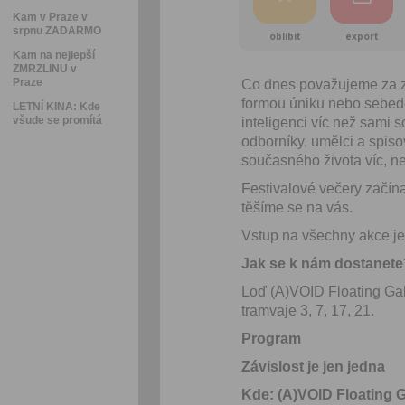
Kam v Praze v
srpnu ZADARMO
oblíbit
export
Kam na nejlepší
ZMRZLINU v
Praze
Co dnes považujeme za zá
formou úniku nebo sebed
LETNÍ KINA: Kde
všude se promítá
inteligenci víc než sami
odborníky, umělci a spisov
současného života víc, n
Festivalové večery začínaj
těšíme se na vás.
Vstup na všechny akce j
Jak se k nám dostanet
Loď (A)VOID Floating Gal
tramvaje 3, 7, 17, 21.
Program
Závislost je jen jedna
Kde: (A)VOID Floating G