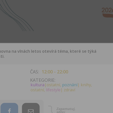
ihovna na vlnách letos otevírá téma, které se týká
ti.
ČAS:
12:00 - 22:00
KATEGORIE:
kultura
|ostatní,
poznání
| knihy,
ostatní,
lifestyle
| zdraví
Zapamatuj,
sdílej,