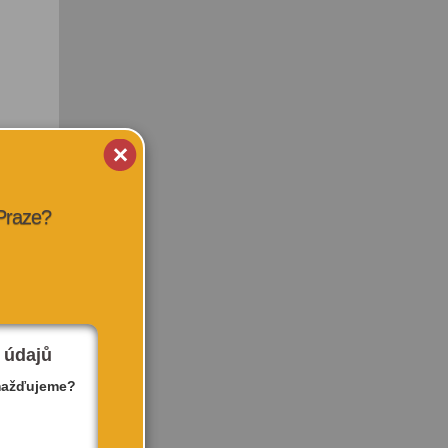
 Praze?
 údajů
mažďujeme?