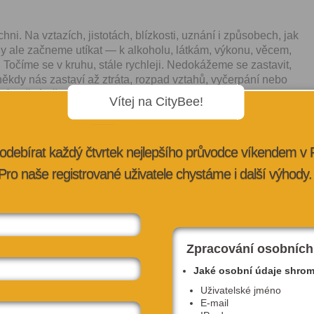
chni. Na vztazích, jistotách, blízkosti, uznání i způsobech, jak
kdy ale začneme utíkat — k alkoholu, látkám, výkonu, věcem,
Točíme se v kruhu, stále rychleji. Nedokážeme se zastavit,
ěkdy nás zastaví až ztráta, rozpad vztahů, vyčerpání nebo
má každý někde jinde. Co dnes vlastně považujeme za
Vítej na CityBee!
o se snažíme léčit? Hostem večera bude Aleš Kuda,
mperová a Josef Straka.
log, psycholog a terapeut, který dlouhodobě působí v oblasti
odebírat každý čtvrtek nejlepšího průvodce víkendem v
adatelem Institutu Origanum a odborným asistentem Centra
Pro naše registrované uživatele chystáme i další výhody.
kulty UK. Ve své praxi se věnuje terapii, výuce, supervizím i
vá přístup, že „léčba není za trest“.
adových duchů
Zpracování osobních
 řekne ne
Jaké osobní údaje shro
Uživatelské jméno
 adiktologie
E-mail