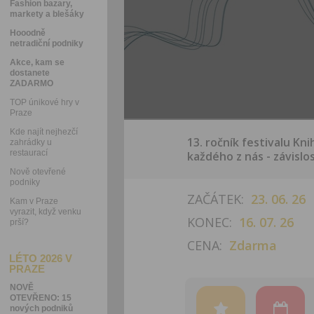
Fashion bazary,
markety a blešáky
Hooodně
netradiční podniky
Akce, kam se
dostanete
ZADARMO
TOP únikové hry v
Praze
Kde najít nejhezčí
13. ročník festivalu Kn
zahrádky u
restaurací
každého z nás - závislos
Nově otevřené
podniky
ZAČÁTEK:
23. 06. 26
Kam v Praze
vyrazit, když venku
KONEC:
16. 07. 26
prší?
CENA:
Zdarma
LÉTO 2026 V
PRAZE
NOVĚ
OTEVŘENO: 15
nových podniků