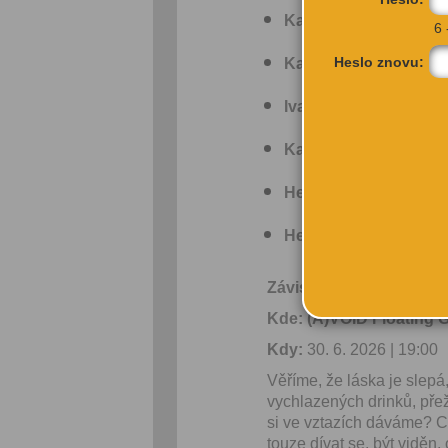
Kamil Kalina:
Drogy a 
6 
Heslo znovu:
Kamil Kalina:
Drogy a 
Ivana Křížová:
Závislo
Karel Nešpor:
Návykov
Heinz-Peter Röhr:
Záv
Heinz-Peter Röhr:
Záv
Závislost na reality sho
Kde: (A)VOID Floating G
Kdy:
30. 6. 2026 | 19:00
Věříme, že láska je slepá
vychlazených drinků, přež
si ve vztazích dáváme? C
touze dívat se, být vidě