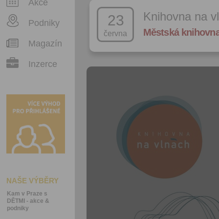
Akce
Knihovna na v
23
Podniky
Městská knihovna
června
Magazín
Inzerce
NAŠE VÝBĚRY
Kam v Praze s
DĚTMI - akce &
podniky