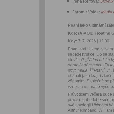
Irena Reifová:
Slovník
Jaromír Volek:
Média a
Psaní jako ultimátní zále
Kde: (A)VOID Floating G
Kdy:
7. 7. 2026 | 19:00
Psaní pod tlakem, vlivem i
sebedestrukce. Co se stan
člověka? „
Žádná lidská b
ohraničeném stavu. Za to p
smrt, muka, šílenství…
“ T
chápali jako krajní zkuše
vědomím. Společně se přib
vznikala na hraně vyčerpán
Průvodcem večera bude bás
práce dlouhodobě směřují
své antologii
Ultimátní bá
Arthur Rimbaud, William 