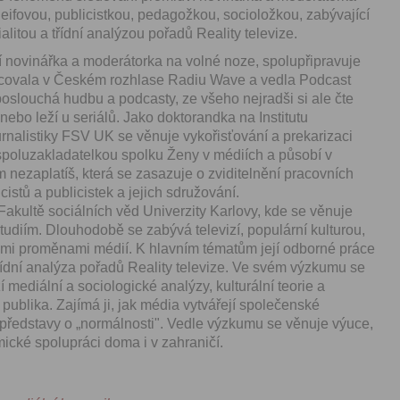
zpracováním osobních údajů
eifovou, publicistkou, pedagožkou, socioložkou, zabývající
vytvoření Vašeho uživatelsk
ialitou a třídní analýzou pořadů Reality televize.
nezbytného pro přihlášení už
webových stránkách a využití
ní novinářka a moderátorka na volné noze, spolupřipravuje
základních funkcí. Souhlas j
racovala v Českém rozhlase Radiu Wave a vedla Podcast
dobu existence uživatelskéh
oslouchá hudbu a podcasty, ze všeho nejradši si ale čte
jeho odstranění, nebo do od
bo leží u seriálů. Jako doktorandka na Institutu
Vašeho souhlasu se zpraco
osobních údajů pro tento úče
rnalistiky FSV UK se věnuje vykořisťování a prekarizaci
spoluzakladatelkou spolku Ženy v médiích a působí v
Newsletter:
 nezaplatíš, která se zasazuje o zviditelnění pracovních
istů a publicistek a jejich sdružování.
Zaškrtnutím políčka „Chci do
akultě sociálních věd Univerzity Karlovy, kde se věnuje
emailem newsletter“ uděluje
se zpracováním výše uvede
tudiím. Dlouhodobě se zabývá televizí, populární kulturou,
osobních údajů za účelem ro
kými proměnami médií. K hlavním tématům její odborné práce
redakčních a marketingovýc
a třídní analýza pořadů Reality televize. Ve svém výzkumu se
Správcem, zejména marketi
mediální a sociologické analýzy, kulturální teorie a
materiálů a pozvánek na akc
ublika. Zajímá ji, jak média vytvářejí společenské
Souhlas je udělen po dobu pě
 představy o „normálnosti". Vedle výzkumu se věnuje výuce,
do odvolání Vašeho souhlas
zpracováním osobních údajů
ické spolupráci doma i v zahraničí.
účel.
Vyplněním a odesláním to
formuláře potvrzujete, že js