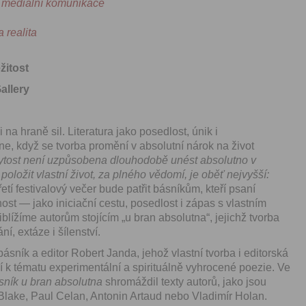
 mediální komunikace
let.
 realita
Vyplněním a odesláním to
formuláře rovněž potvrzujet
si přečetl(a)
Všeobecné a
žitost
obchodní podmínky
a souh
jejich obsahem.
allery
 na hraně sil. Literatura jako posedlost, únik i
e, když se tvorba promění v absolutní nárok na život
ytost není uzpůsobena dlouhodobě unést absolutno v
oložit vlastní život, za plného vědomí, je oběť nejvyšší:
řetí festivalový večer bude patřit básníkům, kteří psaní
nost — jako iniciační cestu, posedlost i zápas s vlastním
lížíme autorům stojícím „u bran absolutna“, jejichž tvorba
í, extáze i šílenství.
ník a editor Robert Janda, jehož vlastní tvorba i editorská
 k tématu experimentální a spirituálně vyhrocené poezie. Ve
sník u bran absolutna
shromáždil texty autorů, jako jsou
Blake, Paul Celan, Antonin Artaud nebo Vladimír Holan.