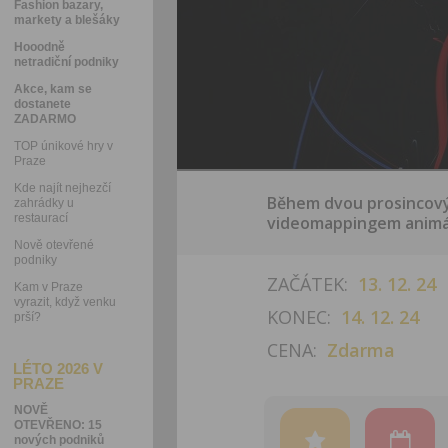
Fashion bazary,
markety a blešáky
Hooodně
netradiční podniky
Akce, kam se
dostanete
ZADARMO
TOP únikové hry v
Praze
Kde najít nejhezčí
Během dvou prosincový
zahrádky u
restaurací
videomappingem animá
Nově otevřené
podniky
ZAČÁTEK:
13. 12. 24
Kam v Praze
vyrazit, když venku
KONEC:
14. 12. 24
prší?
CENA:
Zdarma
LÉTO 2026 V
PRAZE
NOVĚ
OTEVŘENO: 15
nových podniků