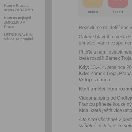
Kam v Praze v
srpnu ZADARMO
oblíbit
export
Kam na nejlepší
ZMRZLINU v
Praze
Rozsvítíme nejdelší noc v
LETNÍ KINA: Kde
Galerie hlavního města Pr
všude se promítá
přinášejí vám nezapomenut
Přijďte s námi oslavit nej
která rozzáří Zámek Troja
Kdy:
13.–14. prosince 20
Kde:
Zámek Troja, Praha
Vstup:
zdarma
Kteří umělci letos rozsví
Videomapping od Ondřej
Frantou přinese kouzelný 
Kida, která ještě více um
A to není všechno! V podz
světelné instalace ze sbí