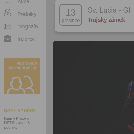
Akce
Sv. Lucie - GH
13
Podniky
Trojský zámek
prosince
Magazín
Inzerce
NAŠE VÝBĚRY
Kam v Praze s
DĚTMI - akce &
podniky