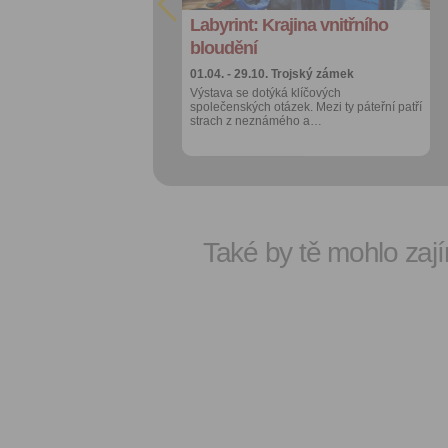
Labyrint: Krajina vnitřního
Labyrint: Krajina vnitřního
Více výhod pro
Více výhod pro
přihlášené
přihlášené
bloudění
bloudění
01.04. - 29.10.
01.04. - 29.10.
Trojský zámek
Trojský zámek
Výstava se dotýká klíčových
Výstava se dotýká klíčových
společenských otázek. Mezi ty páteřní patří
společenských otázek. Mezi ty páteřní patří
strach z neznámého a…
strach z neznámého a…
Také by tě mohlo zají