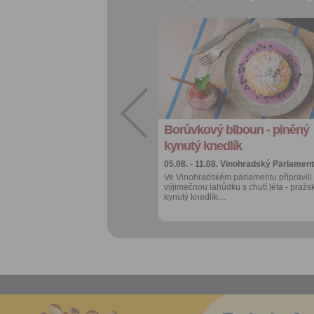
Přidat do
oblíbených
Sdílet:
Facebook
export do
kalendáře
Borůvkový blboun - plněný
Více výhod pro
přihlášené
kynutý knedlík
05.08. - 11.08.
Vinohradský Parlament
Ve Vinohradském parlamentu připravili
výjimečnou lahůdku s chutí léta - pražs
kynutý knedlík…