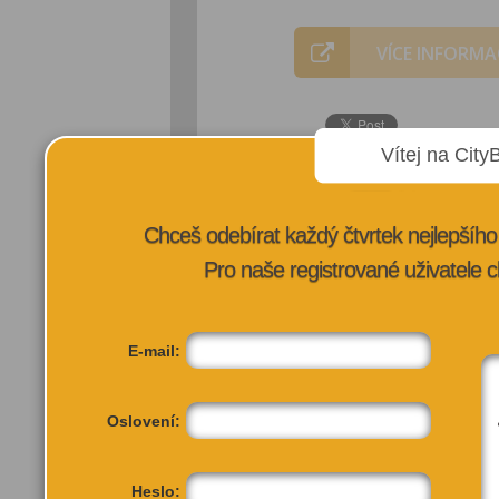
VÍCE INFORMA
Vítej na City
Chceš odebírat každý čtvrtek nejlepší
Pro naše registrované uživatele c
E-mail:
Oslovení:
Heslo: