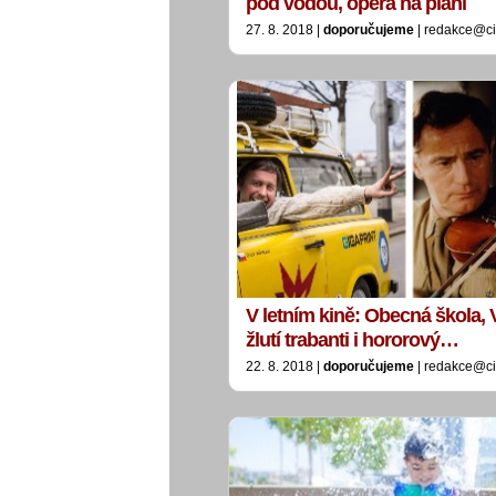
pod vodou, opera na pláni
27. 8. 2018 |
doporučujeme
| redakce@ci
V letním kině: Obecná škola, 
žlutí trabanti i hororový…
22. 8. 2018 |
doporučujeme
| redakce@ci