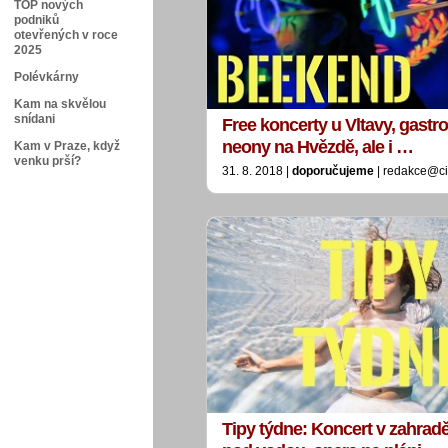
TOP nových
podniků
otevřených v roce
2025
Polévkárny
Kam na skvělou
snídani
Free koncerty u Vltavy, gastro 
neony na Hvězdě, ale i …
Kam v Praze, když
venku prší?
31. 8. 2018 |
doporučujeme
| redakce@ci
Tipy týdne: Koncert v zahradě