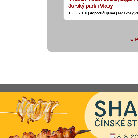
Jurský park i Vlasy
15. 8. 2018 |
doporučujeme
| redakce@ci
« 