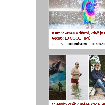
Kam v Praze s dětmi, když je
vedro: 10 COOL TIPŮ
20. 8. 2018 |
doporučujeme
| redakce@ci
V letním kině: Amélie, Olga, 