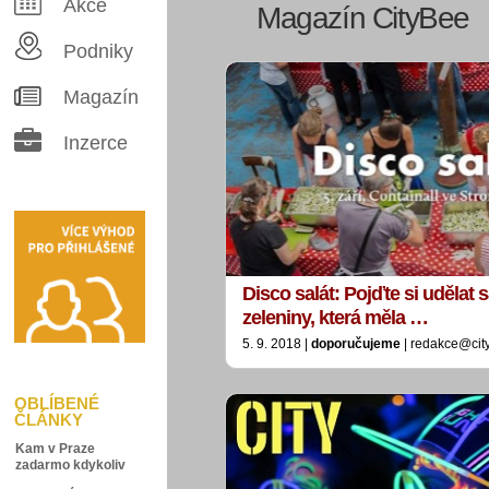
Akce
Magazín CityBee
Podniky
Magazín
Inzerce
Disco salát: Pojďte si udělat s
zeleniny, která měla …
5. 9. 2018 |
doporučujeme
| redakce@cit
OBLÍBENÉ
ČLÁNKY
Kam v Praze
zadarmo kdykoliv