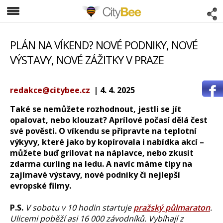
CityBee
PLÁN NA VÍKEND? NOVÉ PODNIKY, NOVÉ
VÝSTAVY, NOVÉ ZÁŽITKY V PRAZE
redakce@citybee.cz
| 4. 4. 2025
Také se nemůžete rozhodnout, jestli se jít
opalovat, nebo klouzat? Aprílové počasí dělá čest
své pověsti. O víkendu se připravte na teplotní
výkyvy, které jako by kopírovala i nabídka akcí –
můžete buď grilovat na náplavce, nebo zkusit
zdarma curling na ledu. A navíc máme tipy na
zajímavé výstavy, nové podniky či nejlepší
evropské filmy.
P.S.
V sobotu v 10 hodin startuje
pražský půlmaraton
.
Ulicemi poběží asi 16 000 závodníků. Vybíhají z