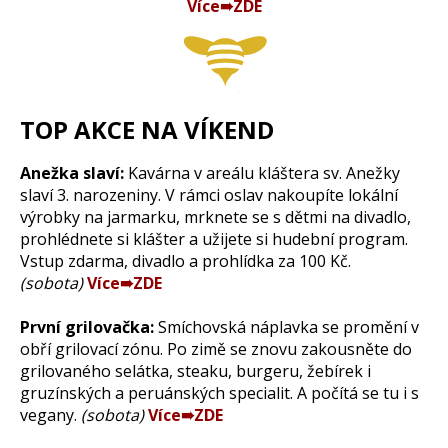
Více➠ZDE
TOP AKCE NA VÍKEND
Anežka slaví:
Kavárna v areálu kláštera sv. Anežky
slaví 3. narozeniny. V rámci oslav nakoupíte lokální
výrobky na jarmarku, mrknete se s dětmi na divadlo,
prohlédnete si klášter a užijete si hudební program.
Vstup zdarma, divadlo a prohlídka za 100 Kč.
(sobota)
Více➠ZDE
První grilovačka:
Smíchovská náplavka se promění v
obří grilovací zónu. Po zimě se znovu zakousněte do
grilovaného selátka, steaku, burgeru, žebírek i
gruzínských a peruánských specialit. A počítá se tu i s
vegany.
(sobota)
Více➠ZDE