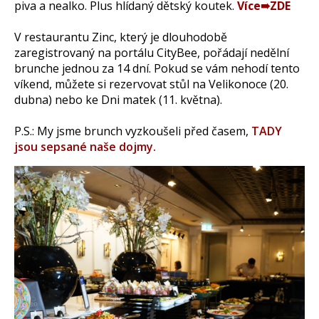
piva a nealko. Plus hlídaný dětský koutek.
Více➠ZDE
V restaurantu Zinc, který je dlouhodobě
zaregistrovaný na portálu CityBee, pořádají nedělní
brunche jednou za 14 dní. Pokud se vám nehodí tento
víkend, můžete si rezervovat stůl na Velikonoce (20.
dubna) nebo ke Dni matek (11. května).
P.S.: My jsme brunch vyzkoušeli před časem,
TADY
jsou sepsané naše dojmy.