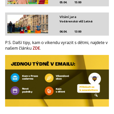
05.04.
15:00
Vítání jara
Vodárenská věž Letná
06.04.
13:00
P.S. Další tipy, kam o víkendu vyrazit s dětmi, najdete v
našem článku
ZDE
.