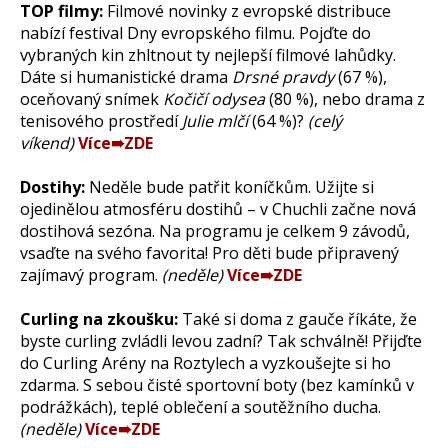
TOP filmy:
Filmové novinky z evropské distribuce
nabízí festival Dny evropského filmu. Pojďte do
vybraných kin zhltnout ty nejlepší filmové lahůdky.
Dáte si humanistické drama
Drsné pravdy
(67 %),
oceňovaný snímek
Kočičí odysea
(80 %), nebo drama z
tenisového prostředí
Julie mlčí
(64 %)?
(celý
víkend)
Více➠ZDE
Dostihy:
Neděle bude patřit koníčkům. Užijte si
ojedinělou atmosféru dostihů – v Chuchli začne nová
dostihová sezóna. Na programu je celkem 9 závodů,
vsaďte na svého favorita! Pro děti bude připravený
zajímavý program.
(neděle)
Více➠ZDE
Curling na zkoušku:
Také si doma z gauče říkáte, že
byste curling zvládli levou zadní? Tak schválně! Přijďte
do Curling Arény na Roztylech a vyzkoušejte si ho
zdarma. S sebou čisté sportovní boty (bez kamínků v
podrážkách), teplé oblečení a soutěžního ducha.
(neděle)
Více➠ZDE