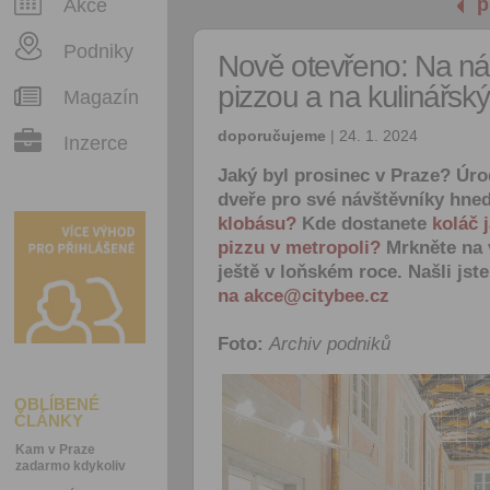
p
Akce
Podniky
Nově otevřeno: Na náv
pizzou a na kulinářský
Magazín
doporučujeme
| 24. 1. 2024
Inzerce
Jaký byl prosinec v Praze? Úro
dveře pro své návštěvníky hn
klobásu?
Kde dostanete
koláč 
pizzu v metropoli?
Mrkněte na v
ještě v loňském roce. Našli jst
na akce@citybee.cz
Foto:
Archiv podniků
OBLÍBENÉ
ČLÁNKY
Kam v Praze
zadarmo kdykoliv