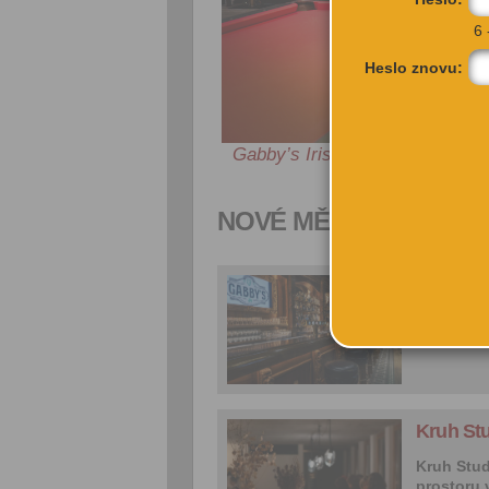
6 
Heslo znovu:
Gabby’s Irish Pub
– Irský bar s
tónu s
NOVÉ MĚSTO
Gabby’s 
Vítejte v
neuvěřite
Kruh St
Kruh Stud
prostoru v