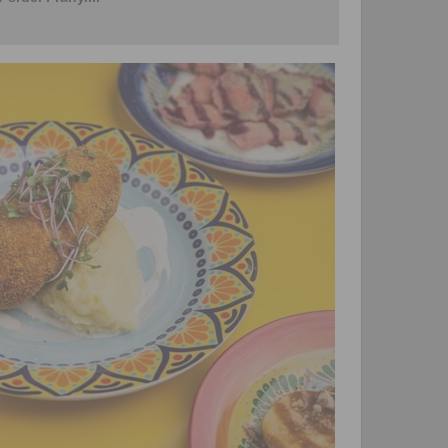
zpracováním osobních údajů
vytvoření Vašeho uživatelsk
nezbytného pro přihlášení už
webových stránkách a využití
základních funkcí. Souhlas j
dobu existence uživatelskéh
jeho odstranění, nebo do od
Vašeho souhlasu se zpraco
osobních údajů pro tento úče
Newsletter:
Zaškrtnutím políčka „Chci do
emailem newsletter“ uděluje
se zpracováním výše uvede
osobních údajů za účelem ro
redakčních a marketingovýc
Správcem, zejména marketi
materiálů a pozvánek na akc
Souhlas je udělen po dobu pě
do odvolání Vašeho souhlas
zpracováním osobních údajů
účel.
Vyplněním a odesláním to
formuláře potvrzujete, že js