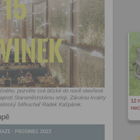
čného, pozvěte své blízké do nově otevřené
naproti Staroměstskému orloji. Zárukou kvality
12 
helinský šéfkuchař Radek Kašpárek.
nec
apě