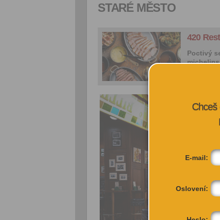
STARÉ MĚSTO
420 Res
Poctivý s
michelins
Chceš 
E-mail:
Oslovení:
Heslo: