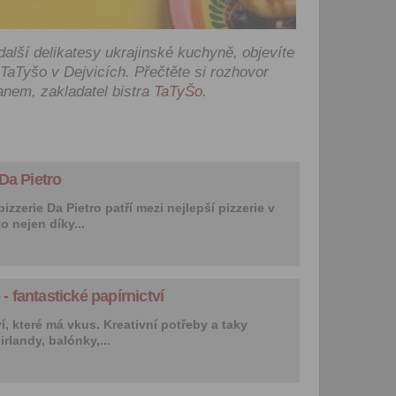
let.
Vyplněním a odesláním to
alší delikatesy ukrajinské kuchyně, objevíte
formuláře rovněž potvrzujet
TaTyšo v Dejvicích. Přečtěte si rozhovor
si přečetl(a)
Všeobecné a
nem, zakladatel bistra
TaTyŠo
.
obchodní podmínky
a souh
jejich obsahem.
 Da Pietro
zzerie Da Pietro patří mezi nejlepší pizzerie v
o nejen díky...
 fantastické papírnictví
í, které má vkus. Kreativní potřeby a taky
irlandy, balónky,...