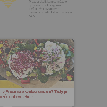
Praze a okolí, kam se můžete
společně s dětmi vypravit za
okřídlenými, ozubenými,
čtyřnohými nebo třeba chlupatými
tvory.
 v Praze na skvělou snídani? Tady je
TIPŮ. Dobrou chuť!