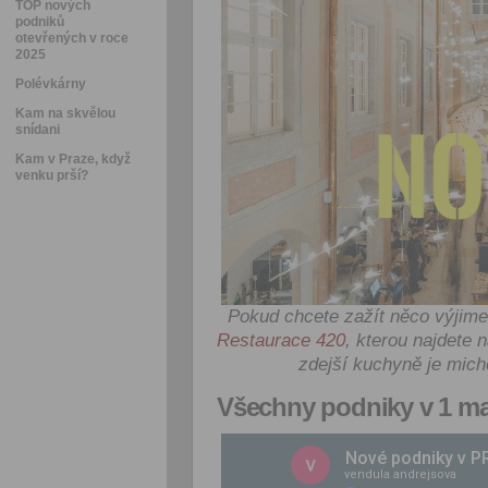
TOP nových
podniků
otevřených v roce
2025
Polévkárny
Kam na skvělou
snídani
Kam v Praze, když
venku prší?
Pokud chcete zažít něco výjime
Restaurace 420
, kterou najdete 
zdejší kuchyně je mic
Všechny podniky v 1 m