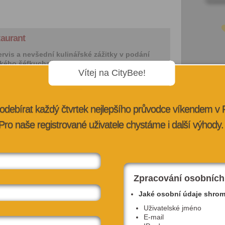
taurant
ervis a nevšední kulinářské zážitky v podání
kého šéfkuchaře Radka...
Vítej na CityBee!
odebírat každý čtvrtek nejlepšího průvodce víkendem v
Pro naše registrované uživatele chystáme i další výhody.
Zpracování osobních
Jaké osobní údaje shro
Uživatelské jméno
E-mail