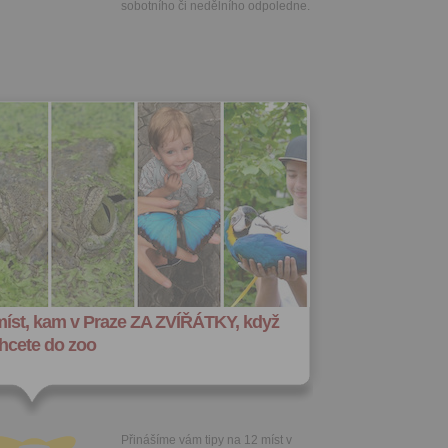
sobotního či nedělního odpoledne.
míst, kam v Praze ZA ZVÍŘÁTKY, když
hcete do zoo
Přinášíme vám tipy na 12 míst v