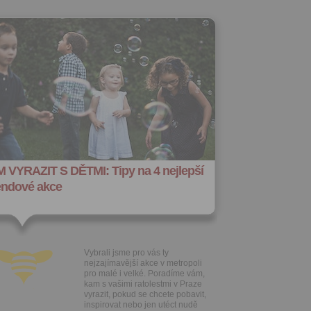
 VYRAZIT S DĚTMI: Tipy na 4 nejlepší
endové akce
Vybrali jsme pro vás ty
nejzajímavější akce v metropoli
pro malé i velké. Poradíme vám,
kam s vašimi ratolestmi v Praze
vyrazit, pokud se chcete pobavit,
inspirovat nebo jen utéct nudě