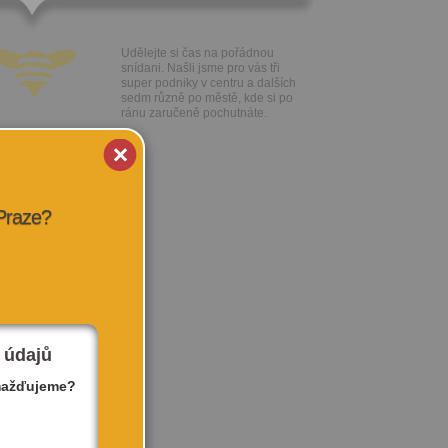
Udělejte si čas na pořádnou
snídani. Našli jsme pro vás tři
super podniky v centru a dalších
sedm různě po městě, kde si po
ránu zaručeně pochutnáte.
 Praze?
 údajů
mažďujeme?