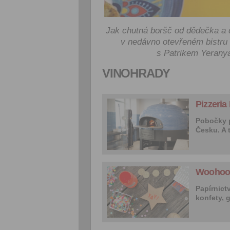
Jak chutná boršč od dědečka a d
v nedávno otevřeném bistru 
s Patrikem Yeranya
VINOHRADY
Pizzeria
Pobočky pi
Česku. A t
Woohoo -
Papírnictv
konfety, g