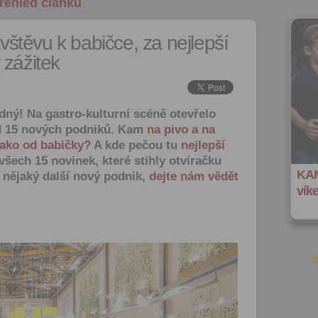
řehled článků
štěvu k babičce, za nejlepší
 zážitek
dný! Na gastro-kulturní scéně otevřelo
ed 15 nových podniků. Kam
na pivo a na
jako od babičky?
A kde pečou tu
nejlepší
šech 15 novinek, které stihly otvíračku
KAM
e nějaký další nový podnik,
dejte nám vědět
vík