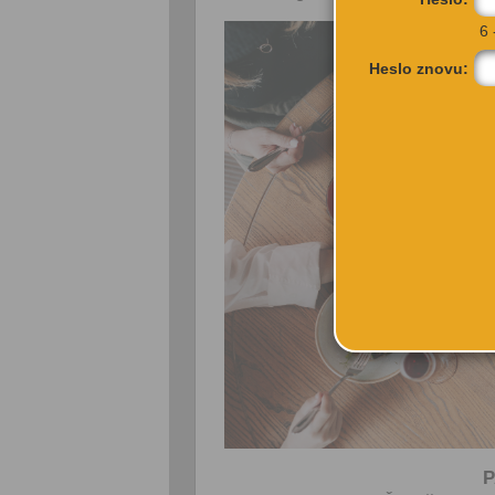
6 
Heslo znovu:
P