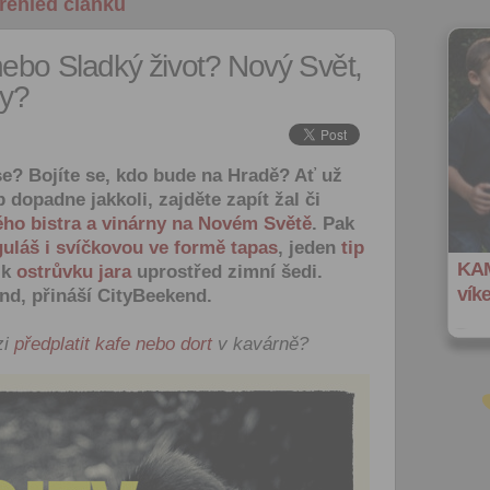
řehled článků
nebo Sladký život? Nový Svět,
ny?
e se? Bojíte se, kdo bude na Hradě? Ať už
 dopadne jakkoli, zajděte zapít žal či
ho bistra a vinárny na Novém Světě
. Pak
guláš i svíčkovou ve formě tapas
, jeden
tip
KAM
 k
ostrůvku jara
uprostřed zimní šedi.
vík
end, přináší CityBeekend.
zi
předplatit kafe nebo dort
v kavárně?