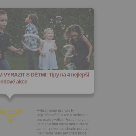
 VYRAZIT S DĚTMI: Tipy na 4 nejlepší
endové akce
Vybrali jsme pro vás ty
nejzajímavější akce v metropoli
pro malé i velké. Poradíme vám,
kam s vašimi ratolestmi v Praze
vyrazit, pokud se chcete pobavit,
inspirovat nebo jen utéct nudě