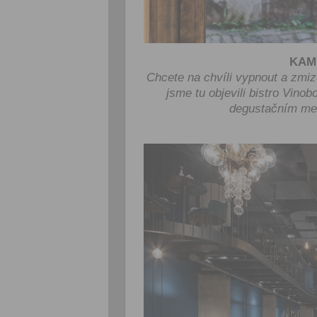
KAM
Chcete na chvíli vypnout a zmi
jsme tu objevili bistro Vino
degustačním men