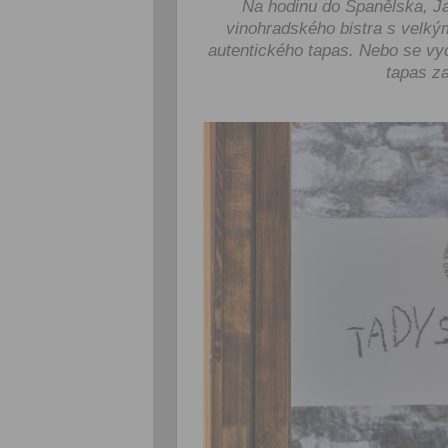
Na hodinu do Španělska, Ja
vinohradského bistra s velký
autentického tapas. Nebo se vyde
tapas z