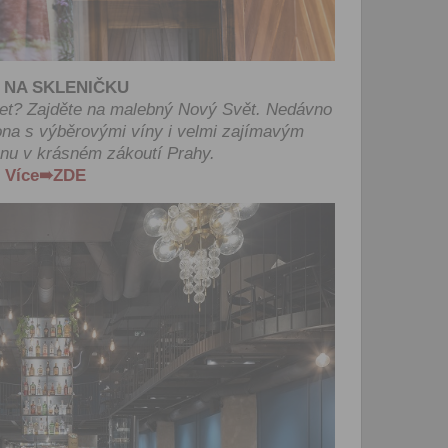
let.
Vyplněním a odesláním to
formuláře rovněž potvrzujet
 NA SKLENIČKU
si přečetl(a)
Všeobecné a
obchodní podmínky
a souh
zet? Zajděte na malebný Nový Svět. Nedávno
jejich obsahem.
bona s výběrovými víny i velmi zajímavým
u v krásném zákoutí Prahy.
Více➠ZDE