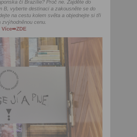
ponska či Brazílie? Proč ne. Zajděte do
zpracováním osobních údajů
vytvoření Vašeho uživatelsk
m B, vyberte destinaci a zakousněte se do
nezbytného pro přihlášení už
jte na cestu kolem světa a objednejte si tři
webových stránkách a využití
a zvýhodněnou cenu.
základních funkcí. Souhlas j
Více➠ZDE
dobu existence uživatelskéh
jeho odstranění, nebo do od
Vašeho souhlasu se zpraco
osobních údajů pro tento úče
Newsletter:
Zaškrtnutím políčka „Chci do
emailem newsletter“ uděluje
se zpracováním výše uvede
osobních údajů za účelem ro
redakčních a marketingovýc
Správcem, zejména marketi
materiálů a pozvánek na akc
Souhlas je udělen po dobu pě
do odvolání Vašeho souhlas
zpracováním osobních údajů
účel.
Vyplněním a odesláním to
formuláře potvrzujete, že js