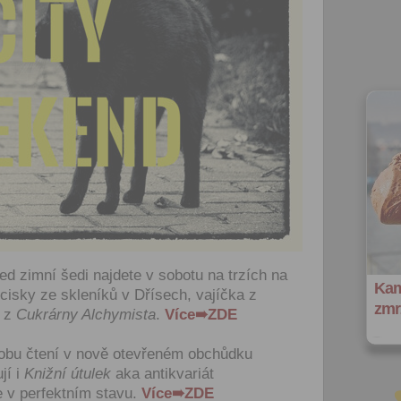
ed zimní šedi najdete v sobotu na trzích na
Kam
isky ze skleníků v Dřísech, vajíčka z
zmrz
e z
Cukrárny Alchymista
.
Více➠ZDE
obu čtení v nově otevřeném obchůdku
jí i
Knižní útulek
aka antikvariát
le v perfektním stavu.
Více➠ZDE