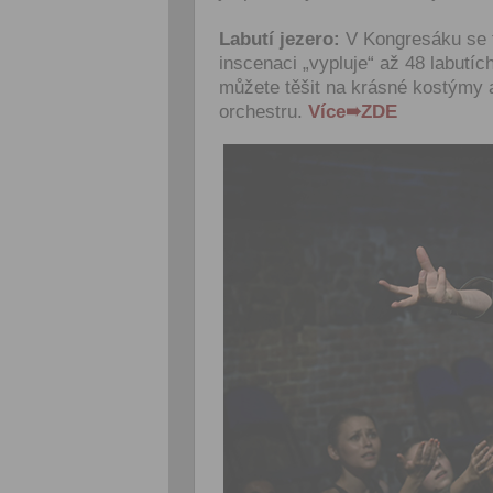
Labutí jezero:
V Kongresáku se t
inscenaci „vypluje“ až 48 labutí
můžete těšit na krásné kostýmy
orchestru.
Více➠ZDE