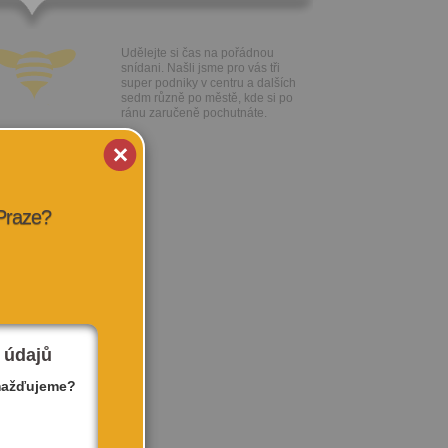
Udělejte si čas na pořádnou
snídani. Našli jsme pro vás tři
super podniky v centru a dalších
sedm různě po městě, kde si po
ránu zaručeně pochutnáte.
 Praze?
 údajů
mažďujeme?