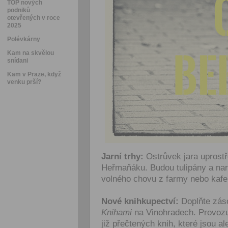
TOP nových
podniků
otevřených v roce
2025
Polévkárny
Kam na skvělou
snídani
Kam v Praze, když
venku prší?
Jarní trhy:
Ostrůvek jara uprostř
Heřmaňáku. Budou tulipány a narc
volného chovu z farmy nebo kaf
Nové knihkupectví:
Doplňte zás
Knihami
na Vinohradech. Provozu
již přečtených knih, které jsou a