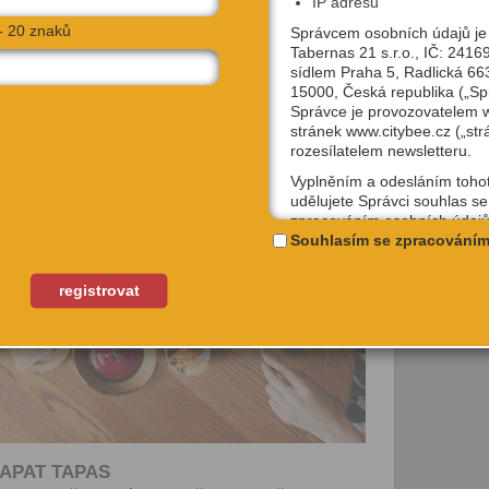
IP adresu
- 20 znaků
Správcem osobních údajů je
Tabernas 21 s.r.o., IČ: 2416
sídlem Praha 5, Radlická 66
15000, Česká republika („Sp
Správce je provozovatelem
stránek www.citybee.cz („str
rozesílatelem newsletteru.
Vyplněním a odesláním toho
udělujete Správci souhlas se
zpracováním osobních údajů
uživatelské jméno, email, IP
Souhlasím se zpracováním
účely, které si sami níže zvol
Kterýkoliv ze souhlasů můžet
registrovat
odvolat, a to na emailové ad
podpora@citybee.cz nebo v 
„Nastavení“ Vašeho uživatel
na webu www.citybee.cz.
Registrace uživatelského účt
Zaškrtnutím políčka „Chci se
jako uživatel“ nebo „Chci vytv
APAT TAPAS
své firmě“ udělujete souhlas