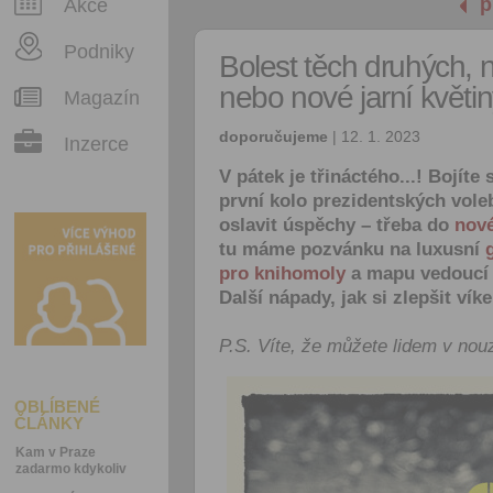
p
Akce
Podniky
Bolest těch druhých, 
nebo nové jarní květi
Magazín
doporučujeme
| 12. 1. 2023
Inzerce
V pátek je třináctého...! Bojít
první kolo prezidentských voleb
oslavit úspěchy – třeba do
nové
tu máme pozvánku na luxusní
pro knihomoly
a mapu vedoucí
Další nápady, jak si zlepšit vík
P.S. Víte, že můžete lidem v nou
OBLÍBENÉ
ČLÁNKY
Kam v Praze
zadarmo kdykoliv