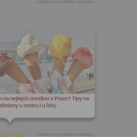
sobotního či nedělního odpoledne.
 na nejlepší zmrzlinu v Praze? Tipy na
linárny v centru i u řeky
Vybrali jsme nejlepší zmrzlinárny v