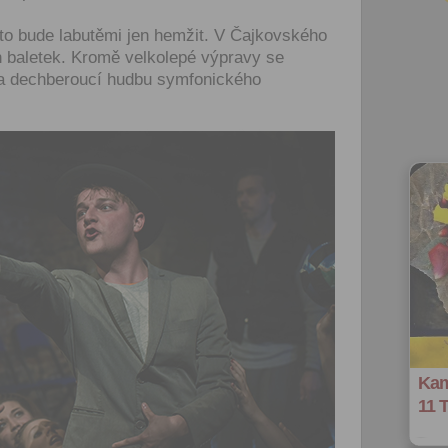
o bude labutěmi jen hemžit. V Čajkovského
ch baletek. Kromě velkolepé výpravy se
 a dechberoucí hudbu symfonického
Kam
11 