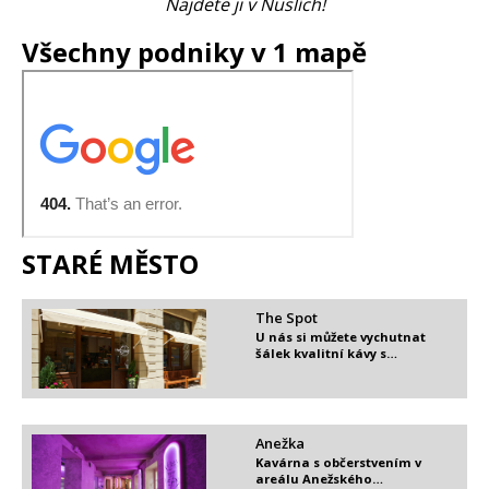
Najdete ji v Nuslích!
Všechny podniky v 1 mapě
STARÉ MĚSTO
The Spot
U nás si můžete vychutnat
šálek kvalitní kávy s…
Anežka
Kavárna s občerstvením v
areálu Anežského…