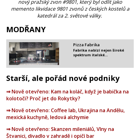
nový pražský zvon #9801, který byl odlit jako
memento likvidace 9801 zvonů z českých kostelů a
katedrál za 2. světové války.
MODŘANY
Pizza Fabrika
Fabrika nabízí nejen široké
spektrum italské…
Starší, ale pořád nové podniky
⇒ Nově otevřeno: Kam na koláč, když je babička na
kolotoči? Proč jet do Rokytky?
⇒ Nově otevřeno: Coffee lab, Ukrajina na Andělu,
mexická kuchyně, ledová alchymie
⇒ Nově otevřeno: Skanzen mileniálů, Vlny na
Štvanici, divadlo v zahradě i opičí bar