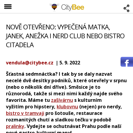
CityBee
NOVĚ OTEVŘENO: VYPEČENÁ MATKA,
JANEK, ANEŽKA I NERD CLUB NEBO BISTRO
CITADELA
vendula@citybee.cz
| 5. 9. 2022
Šťastná sedmnáctka? I tak by se daly nazvat
necelé dvě desítky podniků, které otevřely v srpnu
(nebo o několik dní dříve). Směsice je to
různorodá, takže si mezi nimi každý najde svého
favorita. Máme tu
zašívárnu
s kulturním
vyžitím pro hipstery,
klubovnu
(nejen) pro nerdy,
bistro v tramvaji
pro šotouše, restaurace
rozmanitých chutí a sladkou tečku v podobě
pralinky
. Vydejte se ochutnávat Prahu podle naší
nové gastro-kulturní mapy!