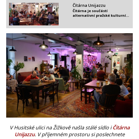
Čítárna Unijazzu
Čítárna je součástí
alternativní pražské kulturní…
V Husitské ulici na Žižkově našla stálé sídlo i
Čítárna
Unijazzu
. V příjemném prostoru si poslechnete