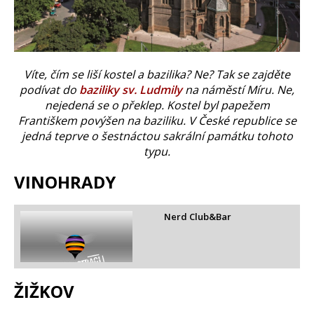
Víte, čím se liší kostel a bazilika? Ne? Tak se zajděte
podívat do
baziliky sv. Ludmily
na náměstí Míru. Ne,
nejedená se o překlep. Kostel byl papežem
Františkem povýšen na baziliku. V České republice se
jedná teprve o šestnáctou sakrální památku tohoto
typu.
VINOHRADY
Nerd Club&Bar
ŽIŽKOV