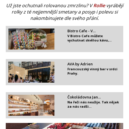
Už jste ochutnali rolovanou zmrzlinu? V
Rollie
vyrábějí
rolky z té nejjemnější smetany a posyp i polevu si
nakombinujete dle svého přání.
Bistro Cafe - V…
V Bistro Cafe můžete
vychutnat skvělou kávu,…
AVA by Adrien
Francouzský vinný bar v srdci
Prahy.
Čokoládovna Jan…
Na řeči nás neužije. Tak nějak
za nás radši…