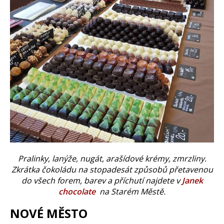
Pralinky, lanýže, nugát, arašídové krémy, zmrzliny.
Zkrátka čokoládu na stopadesát způsobů přetavenou
do všech forem, barev a příchutí najdete v
Janek
chocolate
na Starém Městě.
NOVÉ MĚSTO