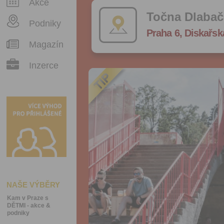
Akce
Točna Dlaba
Podniky
Praha 6, Diskařsk
Magazín
Inzerce
NAŠE VÝBĚRY
Kam v Praze s
DĚTMI - akce &
podniky