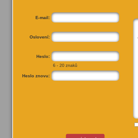
E-mail:
Oslovení:
Heslo:
6 - 20 znaků
Heslo znovu: