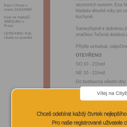
sezonních surovin. Eva Ně
Kam v Praze v
srpnu ZADARMO
hledala dlouhé roky po ce
kuchyně.
Kam na nejlepší
ZMRZLINU v
Praze
Samozřejmě k dobrému jídl
LETNÍ KINA: Kde
značkou Točená dodává p
všude se promítá
Přijďte ochutnat, odpočino
OTEVŘENO
SO 10 - 21hod
NE 10 - 21hod
Do budoucna všední dny
Vítej na City
VÍCE INFORMA
Chceš odebírat každý čtvrtek nejlepší
Pro naše registrované uživatele c