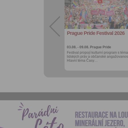
Sdílet:
Facebook
export do
kalendáře
Prague Pride Festival 2026
Více výhod pro
přihlášené
03.08. - 09.08.
Prague Pride
Festival propojí kulturní program s téma
lidských práv a občanské angažovanost
Hlavní téma Časy…