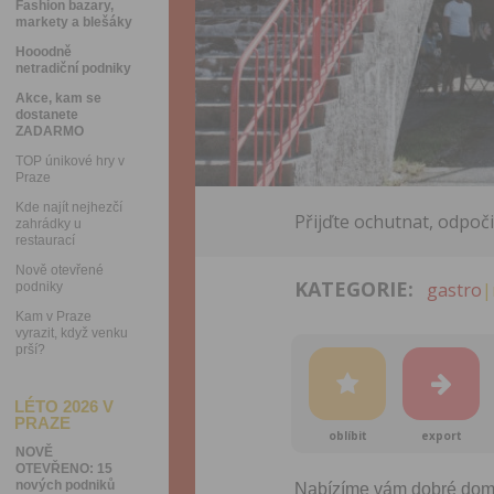
Fashion bazary,
markety a blešáky
Hooodně
netradiční podniky
Akce, kam se
dostanete
ZADARMO
TOP únikové hry v
Praze
Kde najít nejhezčí
Přijďte ochutnat, odpočin
zahrádky u
restaurací
Nově otevřené
KATEGORIE:
gastro
|
podniky
Kam v Praze
vyrazit, když venku
prší?
LÉTO 2026 V
PRAZE
oblíbit
export
NOVĚ
OTEVŘENO: 15
nových podniků
Nabízíme vám dobré domác