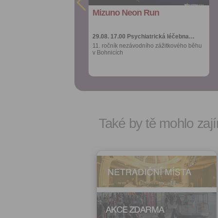
Mizuno Neon Run
Mizuno Neon Run
Více výhod pro
Více výhod pro
přihlášené
přihlášené
29.08. 17.00
29.08. 17.00
Psychiatrická léčebna…
Psychiatrická léčebna…
11. ročník nezávodního zážitkového běhu
11. ročník nezávodního zážitkového běhu
v Bohnicích
v Bohnicích
Také by tě mohlo zají