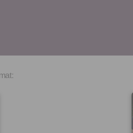
let.
Vyplněním a odesláním to
formuláře rovněž potvrzujet
si přečetl(a)
Všeobecné a
obchodní podmínky
a souh
jejich obsahem.
mat: