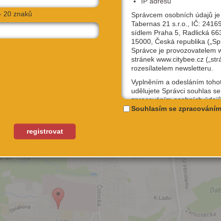
IP adresu
- 20 znaků
Správcem osobních údajů je
Tabernas 21 s.r.o., IČ: 2416
CÍ
sídlem Praha 5, Radlická 66
15000, Česká republika („Sp
Správce je provozovatelem
stránek www.citybee.cz („str
rozesílatelem newsletteru.
Vyplněním a odesláním toho
udělujete Správci souhlas se
zpracováním osobních údajů
uživatelské jméno, email, IP
Souhlasím se zpracováním
účely, které si sami níže zvol
Kterýkoliv ze souhlasů můžet
registrovat
odvolat, a to na emailové ad
podpora@citybee.cz nebo v 
„Nastavení“ Vašeho uživatel
na webu www.citybee.cz.
Registrace uživatelského účt
Zaškrtnutím políčka „Chci se
jako uživatel“ nebo „Chci vytv
své firmě“ udělujete souhlas