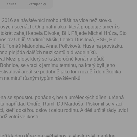
sdílet
vstupenky
 2016 se návštěvníci mohou těšit na více než stovku
alových scénách. Originální akci, která propojuje umění s
ntokrát zahájí kapela Divokej Bill. Přijede Michal Hrůza, Sto
roslav Uhlíř, Vladimír Mišík, Lenka Dusilová, PSH, Pio
šil, Tomáš Matonoha, Anna Polívková, Husa na provázku,
r a plejáda dalších muzikantů a divadelníků.
val Mezi ploty, který se každoročně koná na půdě
ohnice, se vrací k jarnímu termínu, na který byli jeho
estivalový areál se podobně jako loni rozdělí do několika
ým na míru“ různým typům návštěvníků.
óna se spoustou pohádek, her a uměleckých dílen, určená
pí tu například Ondřej Ruml, DJ Mardoša, Pískomil se vrací,
i, kteří dokážou oslovit celou rodinu. A děti určitě rády uvidí
adživotní velikosti.
teří kladou důraz na svébytnost a vlastní styl, nabídne