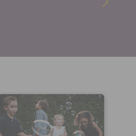
hoto
e, že jste
lasíte s