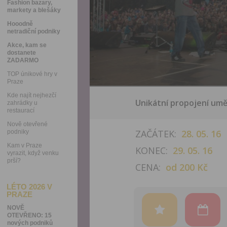
Fashion bazary,
markety a blešáky
Hooodně
netradiční podniky
Akce, kam se
dostanete
ZADARMO
TOP únikové hry v
Praze
Kde najít nejhezčí
Unikátní propojení um
zahrádky u
restaurací
Nově otevřené
ZAČÁTEK:
28. 05. 16
podniky
Kam v Praze
KONEC:
29. 05. 16
vyrazit, když venku
prší?
CENA:
od 200 Kč
LÉTO 2026 V
PRAZE
NOVĚ
OTEVŘENO: 15
nových podniků