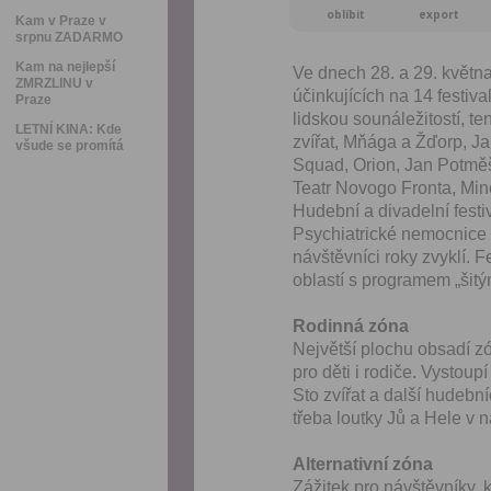
oblíbit
export
Kam v Praze v
srpnu ZADARMO
Kam na nejlepší
Ve dnech 28. a 29. května
ZMRZLINU v
účinkujících na 14 festiv
Praze
lidskou sounáležitostí, te
LETNÍ KINA: Kde
zvířat, Mňága a Žďorp, Ja
všude se promítá
Squad, Orion, Jan Potmě
Teatr Novogo Fronta, Mino
Hudební a divadelní festi
Psychiatrické nemocnice B
návštěvníci roky zvyklí. F
oblastí s programem „šit
Rodinná zóna
Největší plochu obsadí z
pro děti i rodiče. Vystou
Sto zvířat a další hudebníc
třeba loutky Jů a Hele v n
Alternativní zóna
Zážitek pro návštěvníky, k