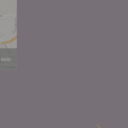
 za účelem
ého účtu
ivatele na
 jejich
e udělen po
o účtu až do
volání
váním
l.
MHD
stávat
te souhlas
ných
zesílání
h sdělení
ngových
e v Praze.
ti let, nebo
u se
 pro tento
hoto
te starší 16