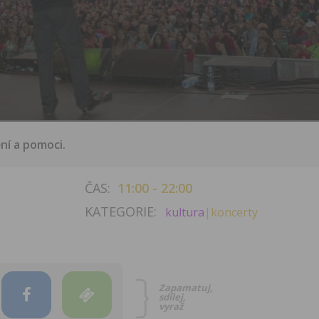
ění a pomoci.
ČAS:
11:00 - 22:00
KATEGORIE:
kultura
|koncerty
Zapamatuj,
sdílej,
vyraž