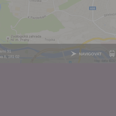
zpracováním osobních údajů
vytvoření Vašeho uživatelsk
nezbytného pro přihlášení už
webových stránkách a využití
základních funkcí. Souhlas j
dobu existence uživatelskéh
jeho odstranění, nebo do od
Vašeho souhlasu se zpraco
osobních údajů pro tento úče
Newsletter:
avní 91
NAVIGOVAT
a 8, 181 02
Zaškrtnutím políčka „Chci do
emailem newsletter“ uděluje
se zpracováním výše uvede
osobních údajů za účelem ro
redakčních a marketingovýc
Správcem, zejména marketi
materiálů a pozvánek na akc
Souhlas je udělen po dobu pě
do odvolání Vašeho souhlas
zpracováním osobních údajů
účel.
Vyplněním a odesláním to
formuláře potvrzujete, že js