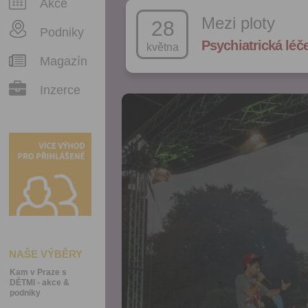
Akce
Mezi ploty
28
Podniky
Psychiatrická lé
května
Magazín
Inzerce
NAŠE VÝBĚRY
Kam v Praze s
DĚTMI - akce &
podniky