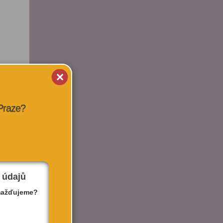
 Praze?
 údajů
mažďujeme?