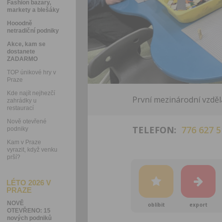
Fashion bazary,
markety a blešáky
Hooodně
netradiční podniky
Akce, kam se
dostanete
ZADARMO
TOP únikové hry v
Praze
Kde najít nejhezčí
První mezinárodní vzděl
zahrádky u
restaurací
Nově otevřené
TELEFON:
776 627 5
podniky
Kam v Praze
vyrazit, když venku
prší?
LÉTO 2026 V
PRAZE
NOVĚ
oblíbit
export
OTEVŘENO: 15
nových podniků