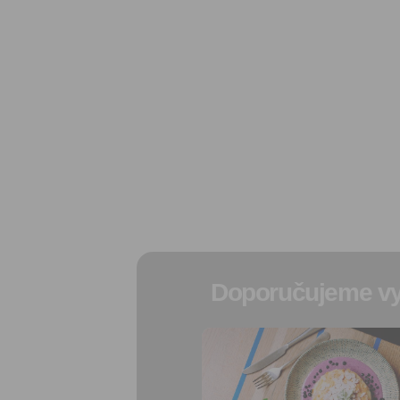
Doporučujeme vy
Přidat do
oblíbených
Sdílet: