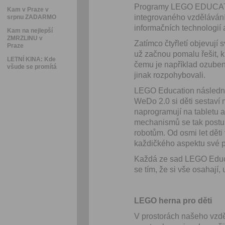
Programy LEGO EDUCATION 
Kam v Praze v
integrovaného vzdělávání
srpnu ZADARMO
informačních technologií 
Kam na nejlepší
ZMRZLINU v
Zatímco čtyřletí objevují s
Praze
už začnou pomalu řešit, k
LETNÍ KINA: Kde
čemu je například ozubené
všude se promítá
jinak rozpohybovali.
LEGO Education následně 
WeDo 2.0 si děti sestaví
naprogramují na tabletu 
mechanismů se tak postu
robotům. Od osmi let děti
každičkého aspektu své pr
Každá ze sad LEGO Educat
se tím, že si vše osahají, 
LEGO herna pro děti
V prostorách našeho vzděl