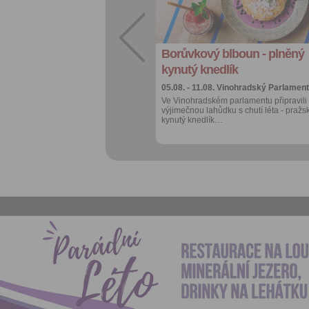
Facebook
export do
kalendáře
Borůvkový blboun - plněný
Více výhod pro
přihlášené
kynutý knedlík
05.08. - 11.08.
Vinohradský Parlament
Ve Vinohradském parlamentu připravili
výjimečnou lahůdku s chutí léta - pražs
kynutý knedlík…