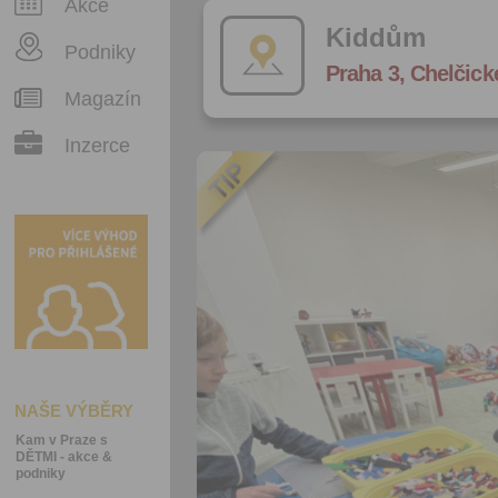
Akce
Kiddům
Podniky
Praha 3, Chelčick
Magazín
Inzerce
NAŠE VÝBĚRY
Kam v Praze s
DĚTMI - akce &
podniky