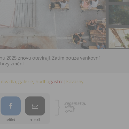
tnu 2025 znovu otevírají. Zatím pouze venkovní
brzy změní...
|divadla, galerie, hudba
gastro
|kavárny
Zapamatuj,
sdílej,
vyraž
sdílet
e-mail