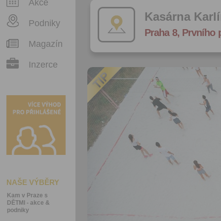
Akce
Kasárna Karl
Podniky
Praha 8, Prvního 
Magazín
Inzerce
NAŠE VÝBĚRY
Kam v Praze s
DĚTMI - akce &
podniky