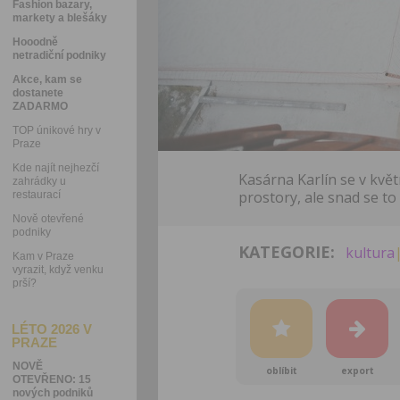
Fashion bazary,
markety a blešáky
Hooodně
netradiční podniky
Akce, kam se
dostanete
ZADARMO
TOP únikové hry v
Praze
Kde najít nejhezčí
Kasárna Karlín se v kvě
zahrádky u
prostory, ale snad se to 
restaurací
Nově otevřené
podniky
KATEGORIE:
kultura
Kam v Praze
vyrazit, když venku
prší?
LÉTO 2026 V
PRAZE
NOVĚ
oblíbit
export
OTEVŘENO: 15
nových podniků