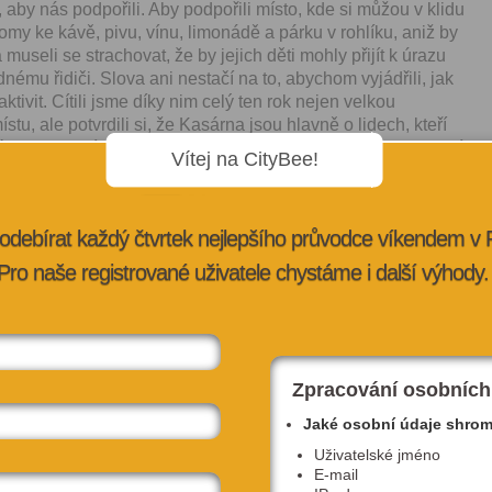
, aby nás pod­pořili. Aby pod­pořili mís­to, kde si můžou v klidu
romy ke kávě, pivu, vínu, limonádě a párku v rohlíku, aniž by
a museli se stra­cho­vat, že by jejich děti mohly při­jít k úrazu
né­mu řidiči. Slo­va ani nes­tačí na to, aby­chom vyjádřili, jak
ktiv­it. Cítili jsme díky nim celý ten rok nejen velk­ou
s­tu, ale potvrdili si, že Kasár­na jsou hlavně o lidech, kteří
féru a kul­turní oázu uprostřed měs­ta s námi tvoří, a nenecha­jí
Vítej na CityBee!
časech. A je jed­no, zda se jed­na­lo o pod­poru aktivní, for­
tře­ba jen tichou — for­mou dlouhého postesku. Vy všich­ni jste
gii, ze které jsme čerpali.
odebírat každý čtvrtek nejlepšího průvodce víkendem v
i stranu postavi­la i ško­la z Kar­lí­na. Vedení školy dopisy a
Pro naše registrované uživatele chystáme i další výhody.
­lušné úřady, aby neotále­ly s rozhodováním, a děti se mohly co
ště a prolézačky.
o kom­pro­mis­ních řešení, i když to zna­me­na­lo omezení
it a budoucích plánů. Vše, na co úřady stran naše­ho provozu
Zpracování osobních
­at­ické nebo sporné, jsme aktivně řešili dle jejich poža­
Jaké osobní údaje shro
Uživatelské jméno
 uza­vření areálu doš­lo na pop­ud stěžo­vatele, který poukázal
E-mail