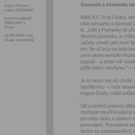
Sousedé a komu­ni­ta ná
Kam v Praze v
srpnu ZADARMO
8060 Kč. To je část­ka, kte
Kam na nejlepší
ZMRZLINU v
ního jar­marku a darovali 
Praze
lo. ​„Děti z Pern­erky mi 
LETNÍ KINA: Kde
škol­ním jar­marku, a chtě­
všude se promítá
začaly chodit jako malí š
jim, že už brzy se tady bud
jsem sko­ro nemohl mlu­vit
popsat…a pro­to mě vlast­n
příští týden otevřeme.” —
Je to sko­ro rok od chvíle,
návštěvní­ci — naši sousedé, 
mapce Prahy chtěli odškrt­
Od uza­vření provozu dělá
možnost otevřít Kasár­na v
po celou dobu v zádech neu
porovatelů. Pravidel­né ne
tacích za znovuotevření, d