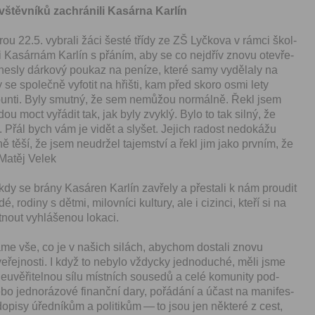
vštěvníků zachránili Kasár­na Karlín
r­ou 22.5. vybrali žáci šesté třídy ze ZŠ Lyčko­va v rám­ci škol­
ji Kasárnám Kar­lín s přáním, aby se co nejdřív znovu otevře­
při­nes­ly dárkový poukaz na peníze, které samy vydělaly na
ly se společně vyfotit na hřišti, kam před sko­ro osmi lety
pun­ti. Byly smut­ný, že sem nemůžou nor­mál­ně. Řekl jsem
ou moct vyřádit tak, jak byly zvyk­lý. Bylo to tak sil­ný, že
. Přál bych vám je vidět a slyšet. Jejich radost nedokážu
ě těší, že jsem neu­držel tajem­ství a řekl jim jako prvním, že
 Matěj Velek
 kdy se brány Kasáren Kar­lín zavře­ly a přestali k nám prou­dit
rodiny s dět­mi, milovní­ci kul­tu­ry, ale i ciz­in­ci, kteří si na
nout vyh­láše­nou lokaci.
me vše, co je v našich silách, aby­chom dostali znovu
eře­jnos­ti. I když to neby­lo vždy­cky jednoduché, měli jsme
­věřitel­nou sílu míst­ních sousedů a celé komu­ni­ty pod­
bo jed­norá­zové finanční dary, pořádání a účast na man­i­fes­
opisy úřed­níkům a poli­tikům — to jsou jen něk­teré z cest,