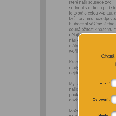
které naši sousedé zvo­lili
sed­nout s rodi­nou pod st
je to stá­lo celou výplatu, 
kvůli první­mu nezod­pověd­
hluboce si vážíme těch­to a
sounáleži­tost k naše­mu mí
děla­jí tu správ­nou atmos­
nás v tom, ani v nelehkých 
mál­ní, nefor­mál­ní anebo 
tvořili neu­věřitel­nou ener
Chceš 
Krom jed­notlivců se na naš
mai­ly apelo­va­lo na přís
nejdříve vrátit na pískovi
E-mail:
My sami jsme navrhli mno­h
našich někde­jších aktiv­
poukázaly jako na prob­lem
Oslovení:
davků a doporučení.
Možná si vybavu­jete, že k
Heslo: