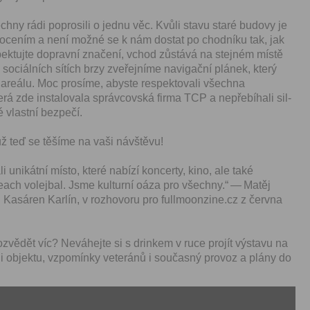
zpracováním osobních údajů
vytvoření Vašeho uživatelsk
­ny rádi poprosili o jed­nu věc. Kvůli stavu staré budovy je
nezbytného pro přihlášení už
o­cením a není možné se k nám dostat po chod­níku tak, jak
webových stránkách a využití
základních funkcí. Souhlas j
espek­tu­jte dopravní značení, vchod zůstává na ste­jném místě
dobu existence uživatelskéh
ociál­ních sítích brzy zveře­jníme nav­i­gační plánek, který
jeho odstranění, nebo do od
eálu. Moc prosíme, abyste respek­to­vali všech­na
Vašeho souhlasu se zpraco
erá zde instalo­vala správ­cov­ská fir­ma TCP a nepře­bíhali sil­
osobních údajů pro tento úče
 vlast­ní bezpečí.
Newsletter:
ž teď se těšíme na vaši návštěvu!
Zaškrtnutím políčka „Chci do
emailem newsletter“ uděluje
 unikát­ní mís­to, které nabízí kon­cer­ty, kino, ale také
se zpracováním výše uvede
ach vole­jbal. Jsme kul­turní oáza pro všech­ny.“ — Matěj
osobních údajů za účelem ro
Kasáren Kar­lín, v rozhovoru pro full​moonzine​.cz z červ­na
redakčních a marketingovýc
Správcem, zejména marketi
materiálů a pozvánek na akc
Souhlas je udělen po dobu pě
ědět víc? Neváhe­jte si s drinkem v ruce pro­jít výs­tavu na
do odvolání Vašeho souhlas
orii objek­tu, vzpomínky vet­eránů i součas­ný provoz a plány do
zpracováním osobních údajů
účel.
Vyplněním a odesláním to
formuláře potvrzujete, že js