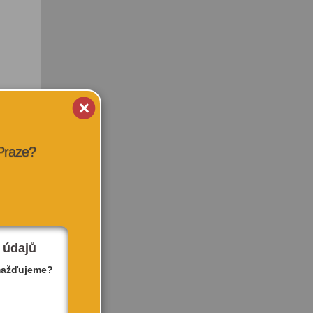
 Praze?
 údajů
mažďujeme?