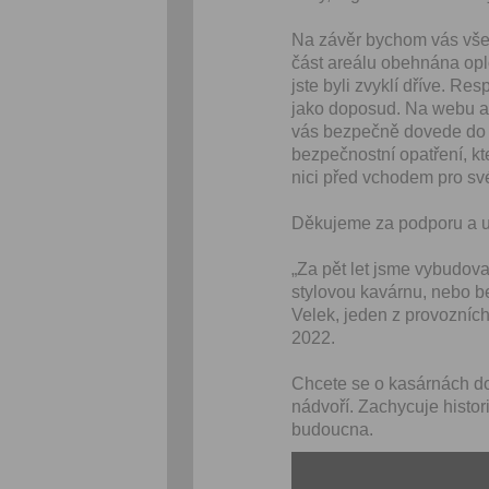
Na závěr bychom vás všech
část areálu obehná­na opl
jste byli zvyk­lí dříve. R
jako dopo­sud. Na webu a s
vás bezpečně dovede do ar
bezpečnos­t­ní opatření, kt
ni­ci před vcho­dem pro své
Děku­jeme za pod­poru a u
„Za pět let jsme vybu­dovali
stylovou kavár­nu, nebo be
Velek, jeden z provozních 
2022.
Chcete se o kasárnách dozv
nád­voří. Zachy­cu­je his­t
budoucna.