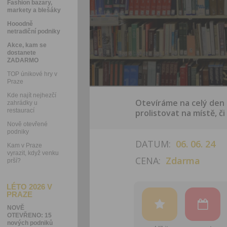
Fashion bazary,
markety a blešáky
Hooodně
netradiční podniky
Akce, kam se
dostanete
ZADARMO
TOP únikové hry v
Praze
Kde najít nejhezčí
Otevíráme na celý den 
zahrádky u
restaurací
prolistovat na místě, či
Nově otevřené
podniky
DATUM:
06. 06. 24
Kam v Praze
vyrazit, když venku
CENA:
Zdarma
prší?
LÉTO 2026 V
PRAZE
NOVĚ
OTEVŘENO: 15
nových podniků