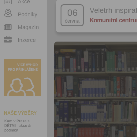
Akce
Veletrh inspira
06
Podniky
Komunitní centru
června
Magazín
Inzerce
NAŠE VÝBĚRY
Kam v Praze s
DĚTMI - akce &
podniky