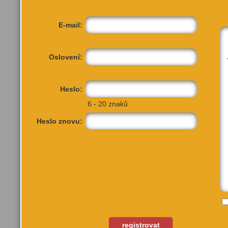
E-mail:
Oslovení:
Heslo:
6 - 20 znaků
Heslo znovu:
registrovat