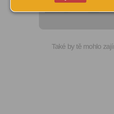
Komunitní centrum Un...
Ane
Tel:
Prah
Také by tě mohlo zají