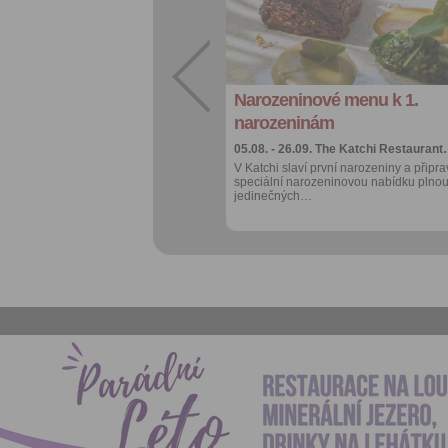
Sdílet:
Facebook
export do
kalendáře
Narozeninové menu k 1.
Více výhod pro
přihlášené
narozeninám
05.08. - 26.09.
The Katchi Restauran
V Katchi slaví první narozeniny a připrav
speciální narozeninovou nabídku plno
jedinečných…