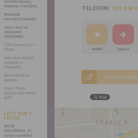
Fashion bazary,
markety a blešáky
TELEFON:
602 648 8
Hooodně
netradiční podniky
Akce, kam se
dostanete
ZADARMO
TOP únikové hry v
oblíbit
export
Praze
Kde najít nejhezčí
zahrádky u
restaurací
Nově otevřené
VÍCE INFORMA
podniky
Kam v Praze
vyrazit, když venku
prší?
LÉTO 2026 V
PRAZE
NOVĚ
OTEVŘENO: 15
nových podniků