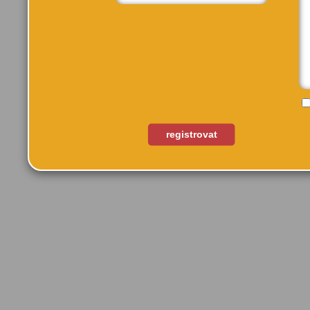
Také by tě mohlo zají
registrovat