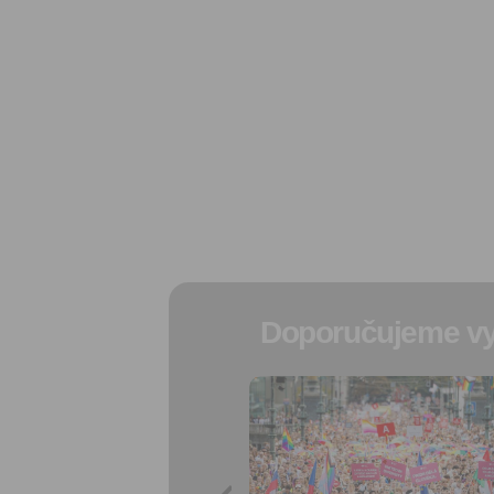
Doporučujeme vy
Přidat do
oblíbených
Sdílet:
Facebook