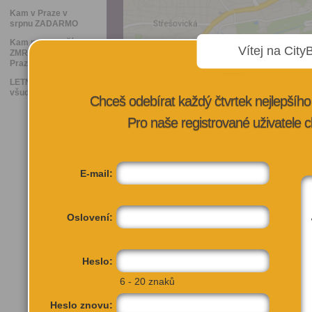
Kam v Praze v
srpnu ZADARMO
Kam na nejlepší
Vítej na City
ZMRZLINU v
Praze
LETNÍ KINA: Kde
všude se promítá
Chceš odebírat každý čtvrtek nejlepší
Pro naše registrované uživatele c
E-mail:
Oslovení:
Heslo:
V Jámě 1
6 - 20 znaků
Praha 1, 110 00
Heslo znovu: