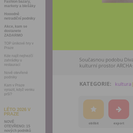
Fashion bazary,
markety a blešáky
Hooodně
netradiční podniky
Akce, kam se
dostanete
ZADARMO
TOP únikové hry v
Praze
Kde najít nejhezčí
Současnou podobu Divad
zahrádky u
kulturní prostor ARCHA
restaurací
Nově otevřené
podniky
KATEGORIE:
kultura
Kam v Praze
vyrazit, když venku
prší?
LÉTO 2026 V
PRAZE
NOVĚ
oblíbit
export
OTEVŘENO: 15
nových podniků