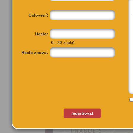
Hlavní úkoly pro nové ved
technického vybavení pot
Oslovení:
tohoto kulturního prostoru
Divadlo Archa o.p.s, kte
Heslo:
organizací založenou hl.
6 - 20 znaků
Heslo znovu:
VÍCE INFORMA
registrovat