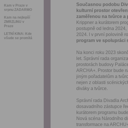
Současnou podobu Divad
Kam v Praze v
srpnu ZADARMO
kulturní prostor otevře
zaměřenou na tvůrce a 
Kam na nejlepší
ZMRZLINU v
Krippner a kurátorem p
Praze
postupně od ledna 2024, n
LETNÍ KINA: Kde
2024. I v první polovině 
všude se promítá
program ve spolupráci 
Na konci roku 2023 skonč
let. Správní rada organiz
prostorách budovy Paláce A
ARCHA+. Prostor bude nadá
jiným pořadatelům a tvůr
nejen z oblasti scénický
diváky a tvůrce.
Správní rada Divadla Arc
dosavadního zástupce řed
kurátorem programu bude k
Nová scéna Národního div
transformace na ARCHU+ o