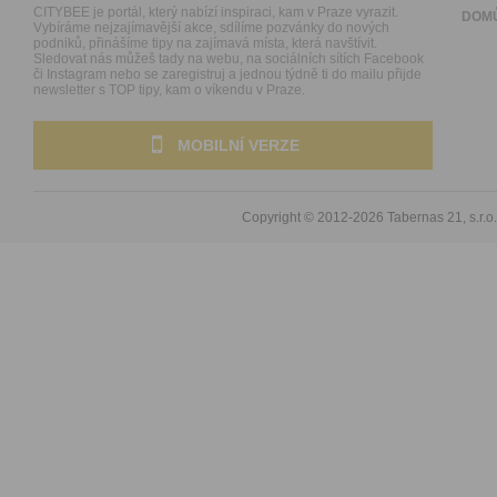
CITYBEE je portál, který nabízí inspiraci, kam v Praze vyrazit.
DOM
Vybíráme nejzajímavější akce, sdílíme pozvánky do nových
podniků, přinášíme tipy na zajímavá místa, která navštívit.
Sledovat nás můžeš tady na webu, na sociálních sítích Facebook
či Instagram nebo se zaregistruj a jednou týdně ti do mailu přijde
newsletter s TOP tipy, kam o víkendu v Praze.
MOBILNÍ VERZE
Copyright © 2012-2026
Tabernas 21, s.r.o.