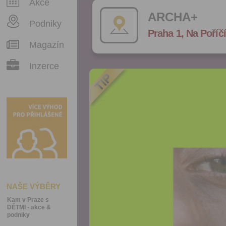
Akce
ARCHA+
Podniky
Praha 1, Na Poříčí
Magazín
Inzerce
NAŠE VÝBĚRY
Kam v Praze s
DĚTMI - akce &
podniky