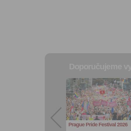
Doporučujeme vy
Přidat do
oblíbených
Sdílet:
Facebook
export do
kalendáře
Prague Pride Festival 2026
Více výhod pro
přihlášené