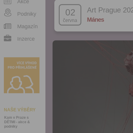
Akce
Art Prague 20
02
Podniky
Mánes
června
Magazín
Inzerce
NAŠE VÝBĚRY
Kam v Praze s
DĚTMI - akce &
podniky