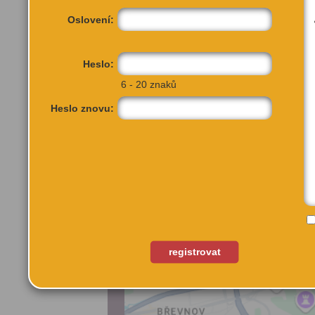
Kurta Gebauera, Barbory 
Oslovení:
Na ART PRAGUE letos ne
prohlídky a diskuze se bu
dostanou možnost seznámi
Heslo:
6 - 20 znaků
VÍCE INFORMA
Heslo znovu:
registrovat