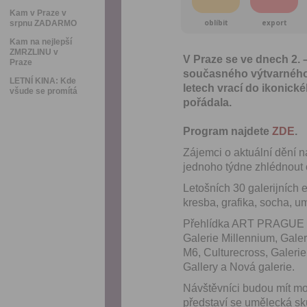
Kam v Praze v
oblíbit
export
srpnu ZADARMO
Kam na nejlepší
ZMRZLINU v
V Praze se ve dnech 2. 
Praze
současného výtvarného
LETNÍ KINA: Kde
letech vrací do ikonick
všude se promítá
pořádala.
Program najdete
ZDE
.
Zájemci o aktuální dění 
jednoho týdne zhlédnout o
Letošních 30 galerijních 
kresba, grafika, socha, um
Přehlídka ART PRAGUE op
Galerie Millennium, Galeri
M6, Culturecross, Galerie
Gallery a Nová galerie.
Návštěvníci budou mít mo
představí se umělecká sk