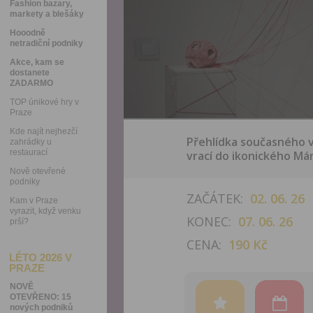
Fashion bazary,
markety a blešáky
Hooodně
netradiční podniky
Akce, kam se
dostanete
ZADARMO
TOP únikové hry v
Praze
Kde najít nejhezčí
Přehlídka současného 
zahrádky u
restaurací
vrací do ikonického Mán
Nově otevřené
podniky
ZAČÁTEK:
02. 06. 26
Kam v Praze
vyrazit, když venku
KONEC:
07. 06. 26
prší?
CENA:
190 Kč
LÉTO 2026 V
PRAZE
NOVĚ
OTEVŘENO: 15
nových podniků