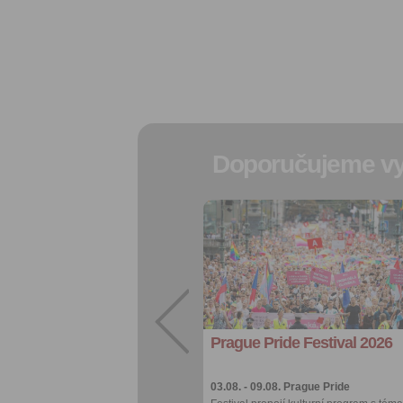
Doporučujeme vy
Přidat do
oblíbených
Sdílet:
Facebook
export do
kalendáře
Prague Pride Festival 2026
Více výhod pro
přihlášené
03.08. - 09.08.
Prague Pride