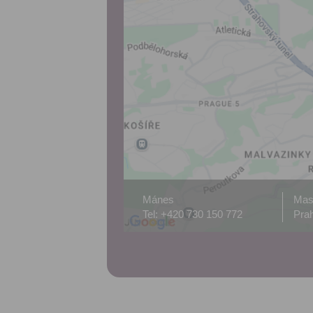
Mánes
Mas
Tel: +420 730 150 772
Prah