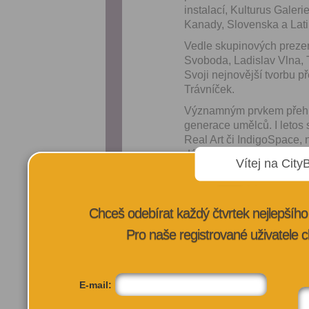
instalací, Kulturus Galer
Kanady, Slovenska a Lati
Vedle skupinových prezent
Svoboda, Ladislav Vlna, 
Svoji nejnovější tvorb
Trávníček.
Významným prvkem přehlíd
generace umělců. I letos 
Real Art či IndigoSpace,
dále Iris Art Gallery, Ba
Vítej na City
to, že umožňujeme mladým 
Nebudou samozřejmě chyb
Nepraš, Jiří Šalamoun, M
Chceš odebírat každý čtvrtek nejlepší
Viková, Kurt Gebauer, Ado
Pro naše registrované uživatele c
Kučerová, Jiří Kolář a dalš
Obsáhlou expozici výtvar
Šrámková, Oldřich Plíva, 
E-mail:
Součástí bude i speciální