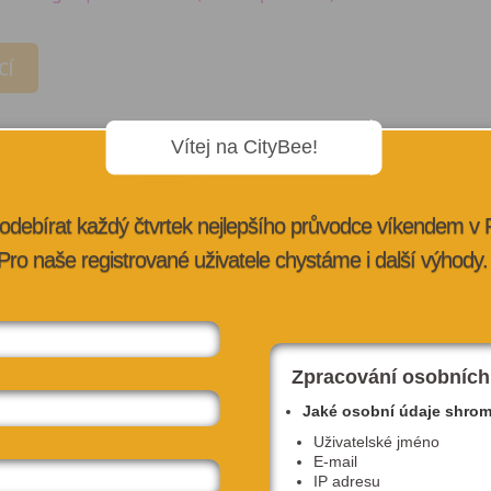
CÍ
Vítej na CityBee!
odebírat každý čtvrtek nejlepšího průvodce víkendem v
Pro naše registrované uživatele chystáme i další výhody.
Zpracování osobních
Jaké osobní údaje shro
Uživatelské jméno
E-mail
IP adresu