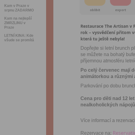
Kam v Praze v
oblíbit
export
srpnu ZADARMO
Kam na nejlepší
ZMRZLINU v
Restaurace The Artisan v
Praze
rok – vysvědčení přitom v
LETNÍ KINA: Kde
která tu ještě nebyla!
všude se promítá
Dopřejte si letní brunch 
se můžete na bohatý bufe
příjemnou atmosféru letní
Po celý červenec mají d
animátorkou a různými a
Parkování po dobu brunc
Cena pro děti nad 12 l
nealkoholických nápoj
Více informací a rezervac
Reservati
Rezervace na: