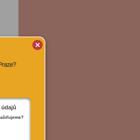
 Praze?
 údajů
mažďujeme?