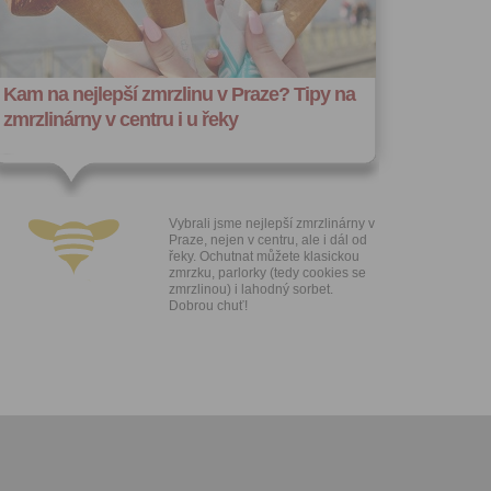
hoto
e, že jste
Kam na nejlepší zmrzlinu v Praze? Tipy na
lasíte s
zmrzlinárny v centru i u řeky
Vybrali jsme nejlepší zmrzlinárny v
Praze, nejen v centru, ale i dál od
řeky. Ochutnat můžete klasickou
zmrzku, parlorky (tedy cookies se
zmrzlinou) i lahodný sorbet.
Dobrou chuť!