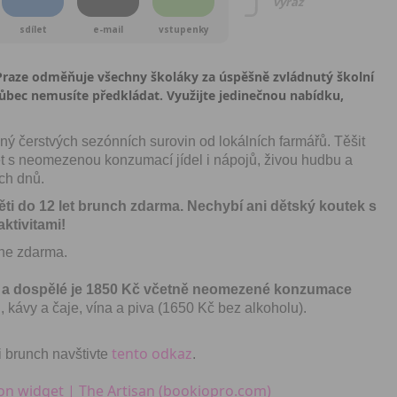
vyraž
sdílet
e-mail
vstupenky
 Praze odměňuje všechny školáky za úspěšně zvládnutý školní
ůbec nemusíte předkládat. Využijte jedinečnou nabídku,
plný čerstvých sezónních surovin od lokálních farmářů. Těšit
t s neomezenou konzumací jídel i nápojů, živou hudbu a
ch dnů.
ěti do 12 let brunch zdarma. Nechybí ani dětský koutek s
ktivitami!
he zdarma.
et a dospělé je 1850 Kč včetně neomezené konzumace
ů
, kávy a čaje, vína a piva (1650 Kč bez alkoholu).
tento odkaz
i brunch navštivte
.
on widget | The Artisan (bookiopro.com)