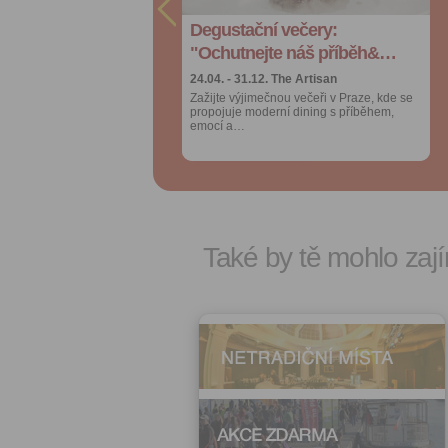
Degustační večery:
Degustační večery:
Více výhod pro
Více výhod pro
přihlášené
přihlášené
"Ochutnejte náš příběh&…
"Ochutnejte náš příběh&…
24.04. - 31.12.
24.04. - 31.12.
The Artisan
The Artisan
Zažijte výjimečnou večeři v Praze, kde se
Zažijte výjimečnou večeři v Praze, kde se
propojuje moderní dining s příběhem,
propojuje moderní dining s příběhem,
emocí a…
emocí a…
Také by tě mohlo zají