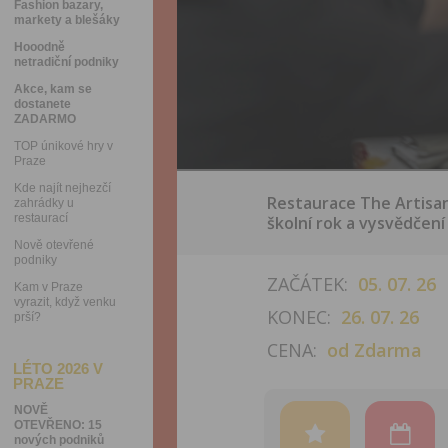
Fashion bazary,
markety a blešáky
Hooodně
netradiční podniky
Akce, kam se
dostanete
ZADARMO
TOP únikové hry v
Praze
Kde najít nejhezčí
Restaurace The Artisa
zahrádky u
restaurací
školní rok a vysvědčen
Nově otevřené
podniky
ZAČÁTEK:
05. 07. 26
Kam v Praze
vyrazit, když venku
KONEC:
26. 07. 26
prší?
CENA:
od Zdarma
LÉTO 2026 V
PRAZE
NOVĚ
OTEVŘENO: 15
nových podniků