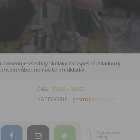
n odměňuje všechny školáky za úspěšně zvládnutý
í přitom vůbec nemusíte předkládat.
ČAS:
12:30 - 15:00
KATEGORIE:
gastro
|restaurace
Zapamatuj,
sdílej,