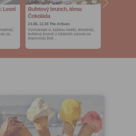
ého účtu
: Lesní
Bufetový brunch, téma:
ivatele na
Více výhod pro
přihlášené
 jejich
Čokoláda
e udělen po
23.08. 12.30
The Artisan
o účtu až do
ématický,
Vychutnejte si, každou neděli, tématický,
volání
ovin za
bufetový brunch z lokálních surovin za
váním
doprovodu živé…
l.
stávat
te souhlas
ných
zesílání
h sdělení
ngových
e v Praze.
ti let, nebo
u se
 pro tento
hoto
te starší 16