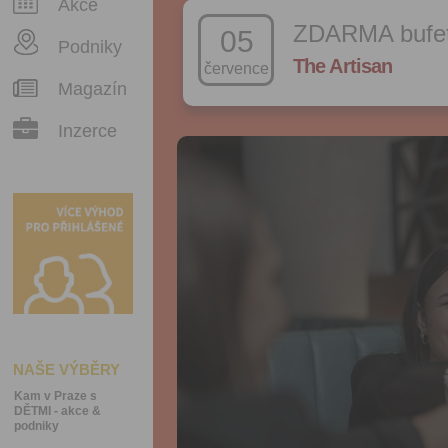
Akce
ZDARMA bufeto
05
Podniky
The Artisan
července
Magazín
Inzerce
NAŠE VÝBĚRY
Kam v Praze s
DĚTMI - akce &
podniky